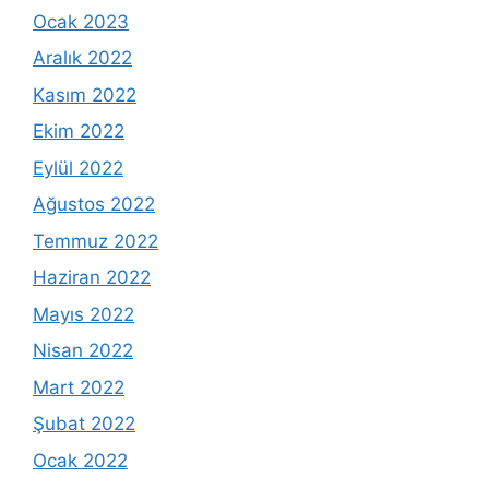
Ocak 2023
Aralık 2022
Kasım 2022
Ekim 2022
Eylül 2022
Ağustos 2022
Temmuz 2022
Haziran 2022
Mayıs 2022
Nisan 2022
Mart 2022
Şubat 2022
Ocak 2022