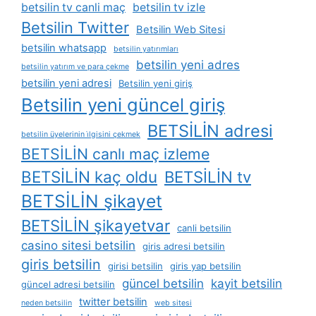
betsilin tv canli maç
betsilin tv izle
Betsilin Twitter
Betsilin Web Sitesi
betsilin whatsapp
betsilin yatırımları
betsilin yeni adres
betsilin yatırım ve para çekme
betsilin yeni adresi
Betsilin yeni giriş
Betsilin yeni güncel giriş
BETSİLİN adresi
betsilin üyelerinin i̇lgisini çekmek
BETSİLİN canlı maç izleme
BETSİLİN kaç oldu
BETSİLİN tv
BETSİLİN şikayet
BETSİLİN şikayetvar
canli betsilin
casino sitesi betsilin
giris adresi betsilin
giris betsilin
girisi betsilin
giris yap betsilin
güncel betsilin
kayit betsilin
güncel adresi betsilin
twitter betsilin
neden betsilin
web sitesi