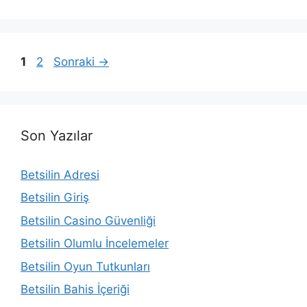
Sayfa
Sayfa
1
2
Sonraki
→
Son Yazılar
Betsilin Adresi
Betsilin Giriş
Betsilin Casino Güvenliği
Betsilin Olumlu İncelemeler
Betsilin Oyun Tutkunları
Betsilin Bahis İçeriği