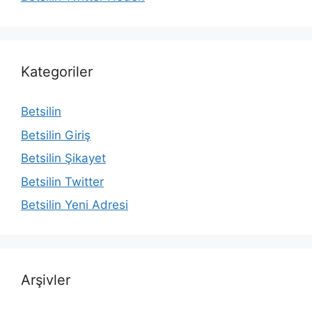
Kategoriler
Betsilin
Betsilin Giriş
Betsilin Şikayet
Betsilin Twitter
Betsilin Yeni Adresi
Arşivler