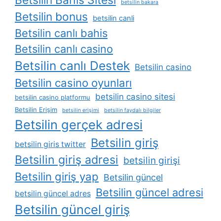
Betsilin Bahis Sitesi
betsilin bakara
Betsilin bonus
betsilin canli
Betsilin canlı bahis
Betsilin canlı casino
Betsilin canlı Destek
Betsilin casino
Betsilin casino oyunları
betsilin casino sitesi
betsilin casino platformu
Betsilin Erişim
betsilin erişimi
betsilin faydalı bilgiler
Betsilin gerçek adresi
Betsilin giriş
betsilin giris twitter
Betsilin giriş adresi
betsilin girişi
Betsilin giriş yap
Betsilin güncel
Betsilin güncel adresi
betsilin güncel adres
Betsilin güncel giriş