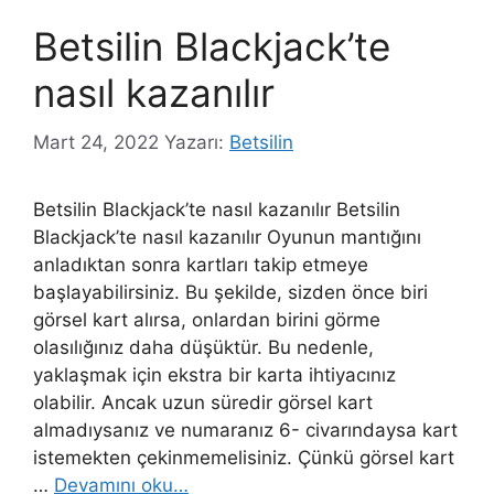
Betsilin Blackjack’te
nasıl kazanılır
Mart 24, 2022
Yazarı:
Betsilin
Betsilin Blackjack’te nasıl kazanılır Betsilin
Blackjack’te nasıl kazanılır Oyunun mantığını
anladıktan sonra kartları takip etmeye
başlayabilirsiniz. Bu şekilde, sizden önce biri
görsel kart alırsa, onlardan birini görme
olasılığınız daha düşüktür. Bu nedenle,
yaklaşmak için ekstra bir karta ihtiyacınız
olabilir. Ancak uzun süredir görsel kart
almadıysanız ve numaranız 6- civarındaysa kart
istemekten çekinmemelisiniz. Çünkü görsel kart
…
Devamını oku…