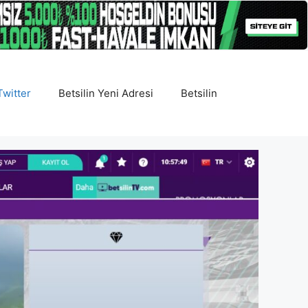
Twitter
Betsilin Yeni Adresi
Betsilin