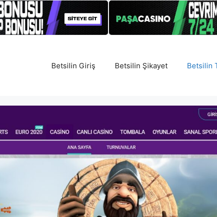
Betsilin Giriş
Betsilin Şikayet
Betsilin 