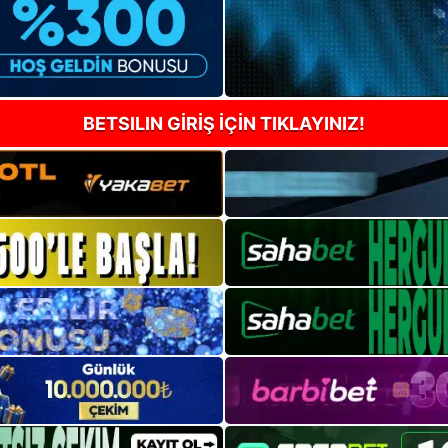
BETSILIN GİRİŞ İÇİN TIKLAYINIZ!