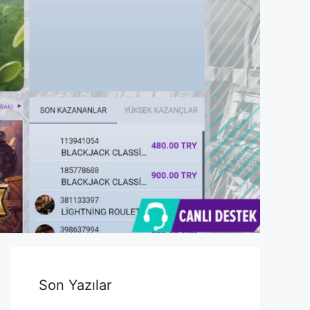
Son Yazılar