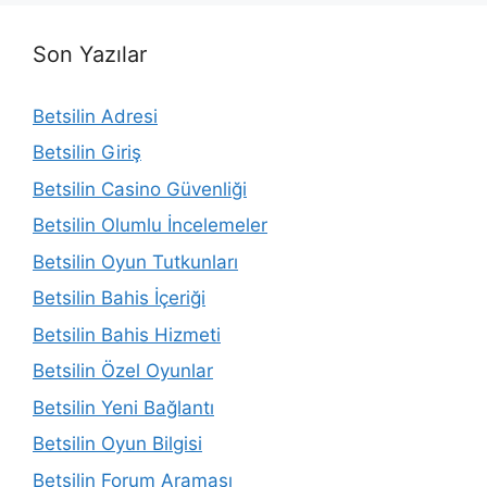
Son Yazılar
Betsilin Adresi
Betsilin Giriş
Betsilin Casino Güvenliği
Betsilin Olumlu İncelemeler
Betsilin Oyun Tutkunları
Betsilin Bahis İçeriği
Betsilin Bahis Hizmeti
Betsilin Özel Oyunlar
Betsilin Yeni Bağlantı
Betsilin Oyun Bilgisi
Betsilin Forum Araması