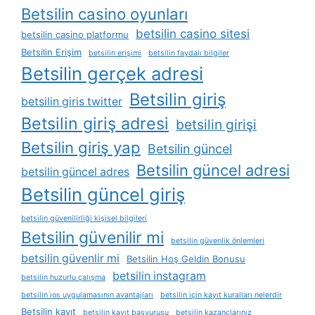
Betsilin casino oyunları
betsilin casino sitesi
betsilin casino platformu
Betsilin Erişim
betsilin erişimi
betsilin faydalı bilgiler
Betsilin gerçek adresi
Betsilin giriş
betsilin giris twitter
Betsilin giriş adresi
betsilin girişi
Betsilin giriş yap
Betsilin güncel
Betsilin güncel adresi
betsilin güncel adres
Betsilin güncel giriş
betsilin güvenilirliği kişisel bilgileri
Betsilin güvenilir mi
betsilin güvenlik önlemleri
betsilin güvenlir mi
Betsilin Hoş Geldin Bonusu
betsilin instagram
betsilin huzurlu çalışma
betsilin i̇os uygulamasının avantajları
betsilin i̇çin kayıt kuralları nelerdir
Betsilin kayıt
betsilin kayıt başvurusu
betsilin kazançlarınız