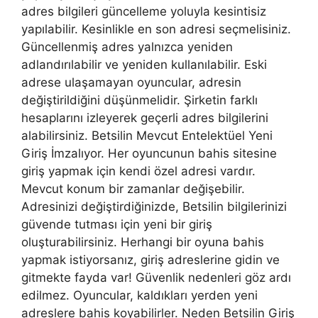
adres bilgileri güncelleme yoluyla kesintisiz
yapılabilir. Kesinlikle en son adresi seçmelisiniz.
Güncellenmiş adres yalnızca yeniden
adlandırılabilir ve yeniden kullanılabilir. Eski
adrese ulaşamayan oyuncular, adresin
değiştirildiğini düşünmelidir. Şirketin farklı
hesaplarını izleyerek geçerli adres bilgilerini
alabilirsiniz. Betsilin Mevcut Entelektüel Yeni
Giriş İmzalıyor. Her oyuncunun bahis sitesine
giriş yapmak için kendi özel adresi vardır.
Mevcut konum bir zamanlar değişebilir.
Adresinizi değiştirdiğinizde, Betsilin bilgilerinizi
güvende tutması için yeni bir giriş
oluşturabilirsiniz. Herhangi bir oyuna bahis
yapmak istiyorsanız, giriş adreslerine gidin ve
gitmekte fayda var! Güvenlik nedenleri göz ardı
edilmez. Oyuncular, kaldıkları yerden yeni
adreslere bahis koyabilirler. Neden Betsilin Giriş