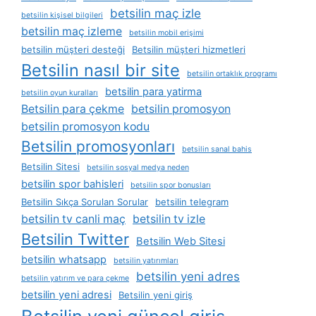
betsilin maç izle
betsilin kişisel bilgileri
betsilin maç izleme
betsilin mobil erişimi
betsilin müşteri desteği
Betsilin müşteri hizmetleri
Betsilin nasıl bir site
betsilin ortaklık programı
betsilin para yatirma
betsilin oyun kuralları
Betsilin para çekme
betsilin promosyon
betsilin promosyon kodu
Betsilin promosyonları
betsilin sanal bahis
Betsilin Sitesi
betsilin sosyal medya neden
betsilin spor bahisleri
betsilin spor bonusları
Betsilin Sıkça Sorulan Sorular
betsilin telegram
betsilin tv canli maç
betsilin tv izle
Betsilin Twitter
Betsilin Web Sitesi
betsilin whatsapp
betsilin yatırımları
betsilin yeni adres
betsilin yatırım ve para çekme
betsilin yeni adresi
Betsilin yeni giriş