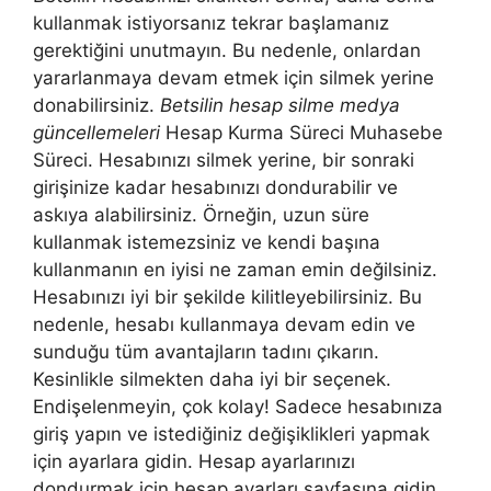
kullanmak istiyorsanız tekrar başlamanız
gerektiğini unutmayın. Bu nedenle, onlardan
yararlanmaya devam etmek için silmek yerine
donabilirsiniz.
Betsilin hesap silme medya
güncellemeleri
Hesap Kurma Süreci Muhasebe
Süreci. Hesabınızı silmek yerine, bir sonraki
girişinize kadar hesabınızı dondurabilir ve
askıya alabilirsiniz. Örneğin, uzun süre
kullanmak istemezsiniz ve kendi başına
kullanmanın en iyisi ne zaman emin değilsiniz.
Hesabınızı iyi bir şekilde kilitleyebilirsiniz. Bu
nedenle, hesabı kullanmaya devam edin ve
sunduğu tüm avantajların tadını çıkarın.
Kesinlikle silmekten daha iyi bir seçenek.
Endişelenmeyin, çok kolay! Sadece hesabınıza
giriş yapın ve istediğiniz değişiklikleri yapmak
için ayarlara gidin. Hesap ayarlarınızı
dondurmak için hesap ayarları sayfasına gidin