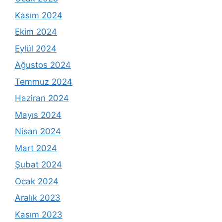
Kasım 2024
Ekim 2024
Eylül 2024
Ağustos 2024
Temmuz 2024
Haziran 2024
Mayıs 2024
Nisan 2024
Mart 2024
Şubat 2024
Ocak 2024
Aralık 2023
Kasım 2023