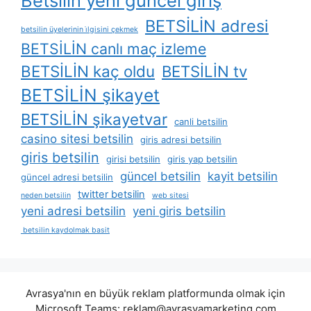
Betsilin yeni güncel giriş
BETSİLİN adresi
betsilin üyelerinin i̇lgisini çekmek
BETSİLİN canlı maç izleme
BETSİLİN kaç oldu
BETSİLİN tv
BETSİLİN şikayet
BETSİLİN şikayetvar
canli betsilin
casino sitesi betsilin
giris adresi betsilin
giris betsilin
girisi betsilin
giris yap betsilin
güncel betsilin
kayit betsilin
güncel adresi betsilin
twitter betsilin
neden betsilin
web sitesi
yeni adresi betsilin
yeni giris betsilin
betsilin kaydolmak basit
Avrasya'nın en büyük reklam platformunda olmak için
Microsoft Teams:
reklam@avrasyamarketing.com