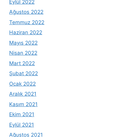
Eylül 2022
Ağustos 2022
Temmuz 2022
Haziran 2022
Mayıs 2022
Nisan 2022
Mart 2022
Şubat 2022
Ocak 2022
Aralık 2021
Kasım 2021
Ekim 2021
Eylül 2021
Ağustos 2021