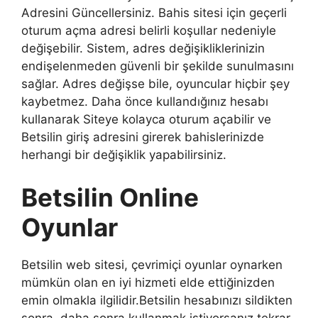
Adresini Güncellersiniz. Bahis sitesi için geçerli
oturum açma adresi belirli koşullar nedeniyle
değişebilir. Sistem, adres değişikliklerinizin
endişelenmeden güvenli bir şekilde sunulmasını
sağlar. Adres değişse bile, oyuncular hiçbir şey
kaybetmez. Daha önce kullandığınız hesabı
kullanarak Siteye kolayca oturum açabilir ve
Betsilin giriş adresini girerek bahislerinizde
herhangi bir değişiklik yapabilirsiniz.
Betsilin Online
Oyunlar
Betsilin web sitesi, çevrimiçi oyunlar oynarken
mümkün olan en iyi hizmeti elde ettiğinizden
emin olmakla ilgilidir.Betsilin hesabınızı sildikten
sonra, daha sonra kullanmak istiyorsanız tekrar