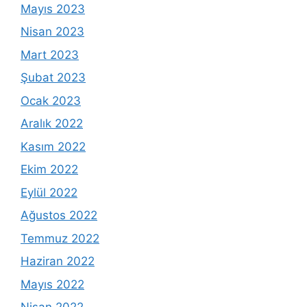
Mayıs 2023
Nisan 2023
Mart 2023
Şubat 2023
Ocak 2023
Aralık 2022
Kasım 2022
Ekim 2022
Eylül 2022
Ağustos 2022
Temmuz 2022
Haziran 2022
Mayıs 2022