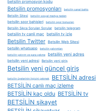
betsilin promosyon kodu
Betsilin promosyonları
betsilin sanal bahis
Betsilin Sitesi
betsilin sosyal medya neden
betsilin spor bahisleri
betsilin spor bonusları
Betsilin Sıkça Sorulan Sorular
betsilin telegram
betsilin tv canli maç
betsilin tv izle
Betsilin Twitter
Betsilin Web Sitesi
betsilin whatsapp
betsilin yatırımları
betsilin yeni adres
betsilin yatırım ve para çekme
betsilin yeni adresi
Betsilin yeni giriş
Betsilin yeni güncel giriş
BETSİLİN adresi
betsilin üyelerinin i̇lgisini çekmek
BETSİLİN canlı maç izleme
BETSİLİN kaç oldu
BETSİLİN tv
BETSİLİN şikayet
BETSİLİN şikayetvar