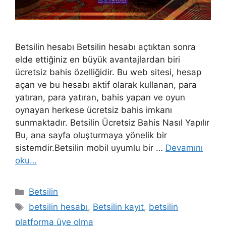
Betsilin hesabı Betsilin hesabı açtıktan sonra
elde ettiğiniz en büyük avantajlardan biri
ücretsiz bahis özelliğidir. Bu web sitesi, hesap
açan ve bu hesabı aktif olarak kullanan, para
yatıran, para yatıran, bahis yapan ve oyun
oynayan herkese ücretsiz bahis imkanı
sunmaktadır. Betsilin Ücretsiz Bahis Nasıl Yapılır
Bu, ana sayfa oluşturmaya yönelik bir
sistemdir.Betsilin mobil uyumlu bir …
Devamını
oku…
Kategoriler
Betsilin
Etiketler
betsilin hesabı
,
Betsilin kayıt
,
betsilin
platforma üye olma