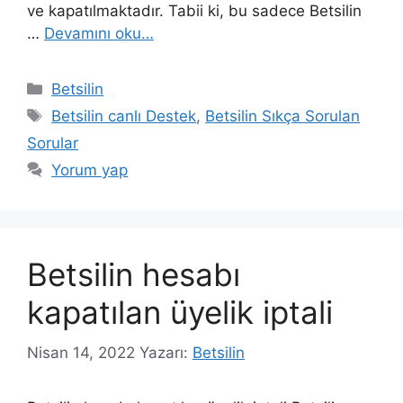
ve kapatılmaktadır. Tabii ki, bu sadece Betsilin
…
Devamını oku…
Kategoriler
Betsilin
Etiketler
Betsilin canlı Destek
,
Betsilin Sıkça Sorulan
Sorular
Yorum yap
Betsilin hesabı
kapatılan üyelik iptali
Nisan 14, 2022
Yazarı:
Betsilin