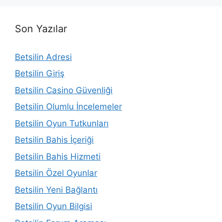
Son Yazılar
Betsilin Adresi
Betsilin Giriş
Betsilin Casino Güvenliği
Betsilin Olumlu İncelemeler
Betsilin Oyun Tutkunları
Betsilin Bahis İçeriği
Betsilin Bahis Hizmeti
Betsilin Özel Oyunlar
Betsilin Yeni Bağlantı
Betsilin Oyun Bilgisi