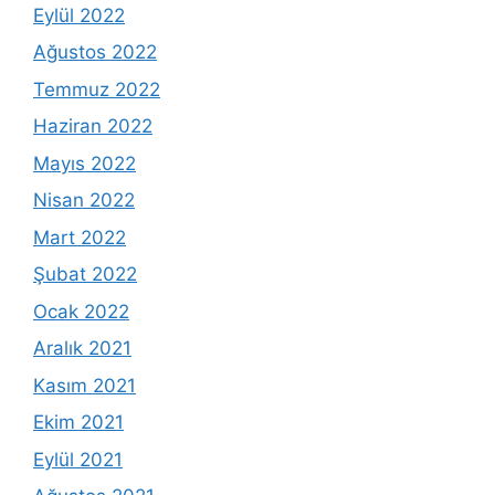
Eylül 2022
Ağustos 2022
Temmuz 2022
Haziran 2022
Mayıs 2022
Nisan 2022
Mart 2022
Şubat 2022
Ocak 2022
Aralık 2021
Kasım 2021
Ekim 2021
Eylül 2021