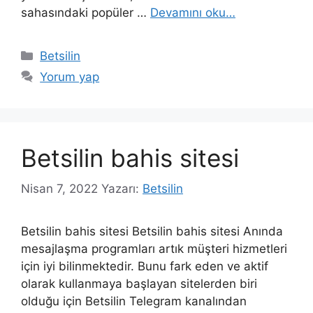
sahasındaki popüler …
Devamını oku…
Kategoriler
Betsilin
Yorum yap
Betsilin bahis sitesi
Nisan 7, 2022
Yazarı:
Betsilin
Betsilin bahis sitesi Betsilin bahis sitesi Anında
mesajlaşma programları artık müşteri hizmetleri
için iyi bilinmektedir. Bunu fark eden ve aktif
olarak kullanmaya başlayan sitelerden biri
olduğu için Betsilin Telegram kanalından