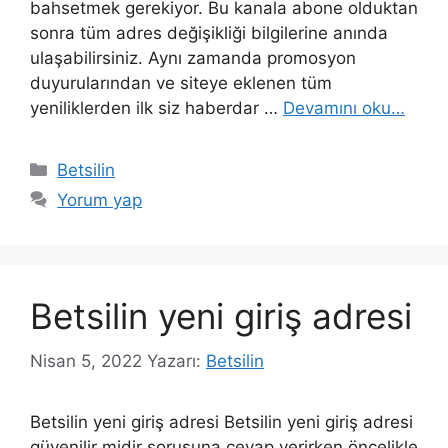
bahsetmek gerekiyor. Bu kanala abone olduktan
sonra tüm adres değişikliği bilgilerine anında
ulaşabilirsiniz. Aynı zamanda promosyon
duyurularından ve siteye eklenen tüm
yeniliklerden ilk siz haberdar …
Devamını oku…
Kategoriler
Betsilin
Yorum yap
Betsilin yeni giriş adresi
Nisan 5, 2022
Yazarı:
Betsilin
Betsilin yeni giriş adresi Betsilin yeni giriş adresi
güvenilir midir sorusuna cevap verirken öncelikle