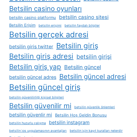
Betsilin casino oyunları
betsilin casino sitesi
betsilin casino platformu
Betsilin Erişim
betsilin erişimi
betsilin faydalı bilgiler
Betsilin gerçek adresi
Betsilin giriş
betsilin giris twitter
Betsilin giriş adresi
betsilin girişi
Betsilin giriş yap
Betsilin güncel
Betsilin güncel adresi
betsilin güncel adres
Betsilin güncel giriş
betsilin güvenilirliği kişisel bilgileri
Betsilin güvenilir mi
betsilin güvenlik önlemleri
betsilin güvenlir mi
Betsilin Hoş Geldin Bonusu
betsilin instagram
betsilin huzurlu çalışma
betsilin i̇os uygulamasının avantajları
betsilin i̇çin kayıt kuralları nelerdir