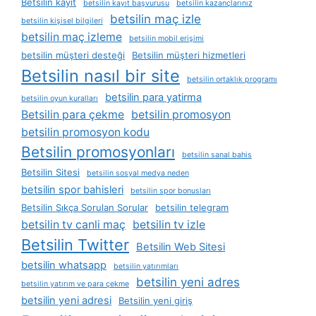
Betsilin kayıt
betsilin kayıt başvurusu
betsilin kazançlarınız
betsilin maç izle
betsilin kişisel bilgileri
betsilin maç izleme
betsilin mobil erişimi
betsilin müşteri desteği
Betsilin müşteri hizmetleri
Betsilin nasıl bir site
betsilin ortaklık programı
betsilin para yatirma
betsilin oyun kuralları
Betsilin para çekme
betsilin promosyon
betsilin promosyon kodu
Betsilin promosyonları
betsilin sanal bahis
Betsilin Sitesi
betsilin sosyal medya neden
betsilin spor bahisleri
betsilin spor bonusları
Betsilin Sıkça Sorulan Sorular
betsilin telegram
betsilin tv canli maç
betsilin tv izle
Betsilin Twitter
Betsilin Web Sitesi
betsilin whatsapp
betsilin yatırımları
betsilin yeni adres
betsilin yatırım ve para çekme
betsilin yeni adresi
Betsilin yeni giriş