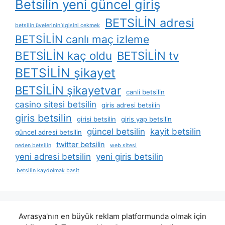
Betsilin yeni güncel giriş
BETSİLİN adresi
betsilin üyelerinin i̇lgisini çekmek
BETSİLİN canlı maç izleme
BETSİLİN kaç oldu
BETSİLİN tv
BETSİLİN şikayet
BETSİLİN şikayetvar
canli betsilin
casino sitesi betsilin
giris adresi betsilin
giris betsilin
girisi betsilin
giris yap betsilin
güncel betsilin
kayit betsilin
güncel adresi betsilin
twitter betsilin
neden betsilin
web sitesi
yeni adresi betsilin
yeni giris betsilin
betsilin kaydolmak basit
Avrasya'nın en büyük reklam platformunda olmak için