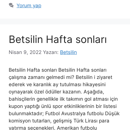
Yorum yap
Betsilin Hafta sonları
Nisan 9, 2022
Yazarı:
Betsilin
Betsilin Hafta sonları Betsilin Hafta sonları
çalışma zamanı gelmedi mi? Betsilin i ziyaret
ederek ve karanlık ay tutulması hikayesini
oynayarak özel ödüller kazanın. Aşağıda,
bahisçilerin genellikle ilk takımın gol atması için
kupon yaptığı ünlü spor etkinliklerinin bir listesi
bulunmaktadır; Futbol Avustralya futbolu Düşük
komisyon tutarları, gelişmiş Türk Lirası para
yatırma seçenekleri, Amerikan futbolu