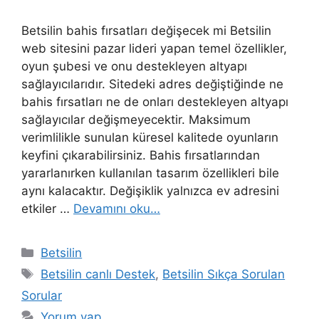
Betsilin bahis fırsatları değişecek mi Betsilin
web sitesini pazar lideri yapan temel özellikler,
oyun şubesi ve onu destekleyen altyapı
sağlayıcılarıdır. Sitedeki adres değiştiğinde ne
bahis fırsatları ne de onları destekleyen altyapı
sağlayıcılar değişmeyecektir. Maksimum
verimlilikle sunulan küresel kalitede oyunların
keyfini çıkarabilirsiniz. Bahis fırsatlarından
yararlanırken kullanılan tasarım özellikleri bile
aynı kalacaktır. Değişiklik yalnızca ev adresini
etkiler …
Devamını oku…
Kategoriler
Betsilin
Etiketler
Betsilin canlı Destek
,
Betsilin Sıkça Sorulan
Sorular
Yorum yap