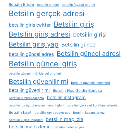
Betsilin Erişim
betsilin erişimi
betsilin faydalı bilgiler
Betsilin gerçek adresi
Betsilin giriş
betsilin giris twitter
Betsilin giriş adresi
betsilin girişi
Betsilin giriş yap
Betsilin güncel
Betsilin güncel adresi
betsilin güncel adres
Betsilin güncel giriş
betsilin güvenilirliği kişisel bilgileri
Betsilin güvenilir mi
betsilin güvenlik önlemleri
betsilin güvenlir mi
Betsilin Hoş Geldin Bonusu
betsilin instagram
betsilin huzurlu çalışma
betsilin i̇os uygulamasının avantajları
betsilin i̇çin kayıt kuralları nelerdir
Betsilin kayıt
betsilin kayıt başvurusu
betsilin kazançlarınız
betsilin maç izle
betsilin kişisel bilgileri
betsilin maç izleme
betsilin mobil erişimi