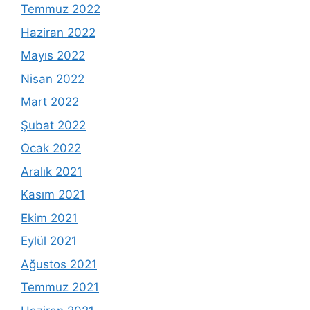
Temmuz 2022
Haziran 2022
Mayıs 2022
Nisan 2022
Mart 2022
Şubat 2022
Ocak 2022
Aralık 2021
Kasım 2021
Ekim 2021
Eylül 2021
Ağustos 2021
Temmuz 2021