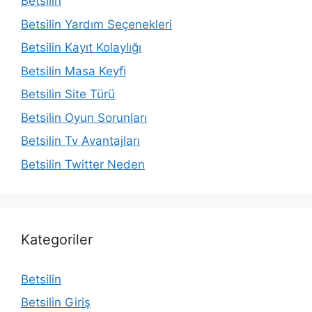
Betsilin
Betsilin Yardım Seçenekleri
Betsilin Kayıt Kolaylığı
Betsilin Masa Keyfi
Betsilin Site Türü
Betsilin Oyun Sorunları
Betsilin Tv Avantajları
Betsilin Twitter Neden
Kategoriler
Betsilin
Betsilin Giriş