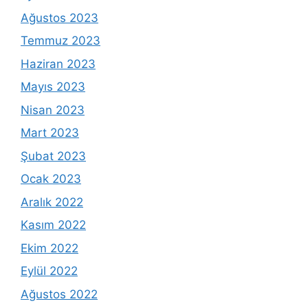
Ağustos 2023
Temmuz 2023
Haziran 2023
Mayıs 2023
Nisan 2023
Mart 2023
Şubat 2023
Ocak 2023
Aralık 2022
Kasım 2022
Ekim 2022
Eylül 2022
Ağustos 2022