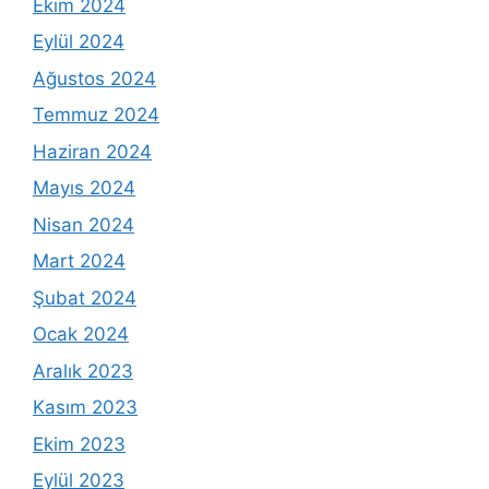
Ekim 2024
Eylül 2024
Ağustos 2024
Temmuz 2024
Haziran 2024
Mayıs 2024
Nisan 2024
Mart 2024
Şubat 2024
Ocak 2024
Aralık 2023
Kasım 2023
Ekim 2023
Eylül 2023