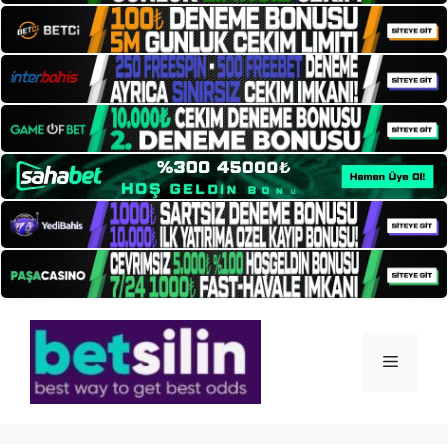
İçeriğe
atla
Menü