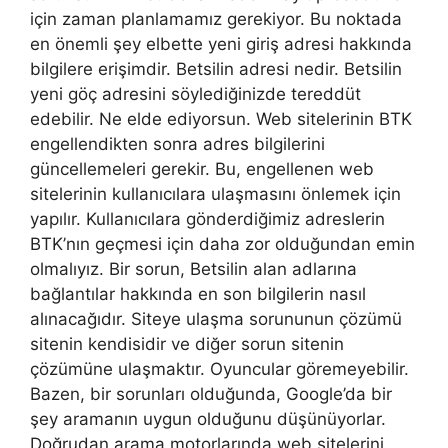
için zaman planlamamız gerekiyor. Bu noktada
en önemli şey elbette yeni giriş adresi hakkında
bilgilere erişimdir. Betsilin adresi nedir. Betsilin
yeni göç adresini söylediğinizde tereddüt
edebilir. Ne elde ediyorsun. Web sitelerinin BTK
engellendikten sonra adres bilgilerini
güncellemeleri gerekir. Bu, engellenen web
sitelerinin kullanıcılara ulaşmasını önlemek için
yapılır. Kullanıcılara gönderdiğimiz adreslerin
BTK’nın geçmesi için daha zor olduğundan emin
olmalıyız. Bir sorun, Betsilin alan adlarına
bağlantılar hakkında en son bilgilerin nasıl
alınacağıdır. Siteye ulaşma sorununun çözümü
sitenin kendisidir ve diğer sorun sitenin
çözümüne ulaşmaktır. Oyuncular göremeyebilir.
Bazen, bir sorunları olduğunda, Google’da bir
şey aramanın uygun olduğunu düşünüyorlar.
Doğrudan arama motorlarında web sitelerini