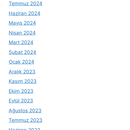
Temmuz 2024
Haziran 2024
Mayıs 2024
Nisan 2024
Mart 2024
Şubat 2024
Ocak 2024
Aralık 2023
Kasım 2023
Ekim 2023
Eylül 2023
Ağustos 2023
Temmuz 2023
Haziran 2023