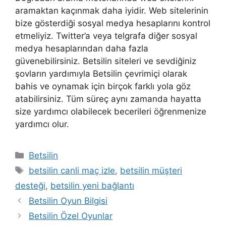
aramaktan kaçınmak daha iyidir. Web sitelerinin
bize gösterdiği sosyal medya hesaplarını kontrol
etmeliyiz. Twitter’a veya telgrafa diğer sosyal
medya hesaplarından daha fazla
güvenebilirsiniz. Betsilin siteleri ve sevdiğiniz
şovların yardımıyla Betsilin çevrimiçi olarak
bahis ve oynamak için birçok farklı yola göz
atabilirsiniz. Tüm süreç aynı zamanda hayatta
size yardımcı olabilecek becerileri öğrenmenize
yardımcı olur.
Kategoriler
Betsilin
Etiketler
betsilin canli maç izle
,
betsilin müşteri
desteği
,
betsilin yeni bağlantı
Betsilin Oyun Bilgisi
Betsilin Özel Oyunlar