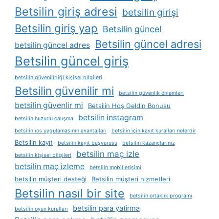
Betsilin giriş adresi
betsilin girişi
Betsilin giriş yap
Betsilin güncel
Betsilin güncel adresi
betsilin güncel adres
Betsilin güncel giriş
betsilin güvenilirliği kişisel bilgileri
Betsilin güvenilir mi
betsilin güvenlik önlemleri
betsilin güvenlir mi
Betsilin Hoş Geldin Bonusu
betsilin instagram
betsilin huzurlu çalışma
betsilin i̇os uygulamasının avantajları
betsilin i̇çin kayıt kuralları nelerdir
Betsilin kayıt
betsilin kayıt başvurusu
betsilin kazançlarınız
betsilin maç izle
betsilin kişisel bilgileri
betsilin maç izleme
betsilin mobil erişimi
betsilin müşteri desteği
Betsilin müşteri hizmetleri
Betsilin nasıl bir site
betsilin ortaklık programı
betsilin para yatirma
betsilin oyun kuralları