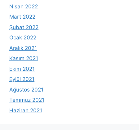
Nisan 2022
Mart 2022
Şubat 2022
Ocak 2022
Aralık 2021
Kasım 2021
Ekim 2021
Eylül 2021
Ağustos 2021
Temmuz 2021
Haziran 2021