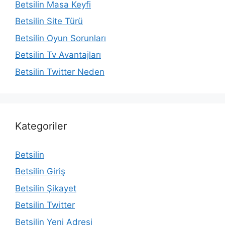
Betsilin Masa Keyfi
Betsilin Site Türü
Betsilin Oyun Sorunları
Betsilin Tv Avantajları
Betsilin Twitter Neden
Kategoriler
Betsilin
Betsilin Giriş
Betsilin Şikayet
Betsilin Twitter
Betsilin Yeni Adresi