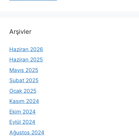
Arşivler
Haziran 2026
Haziran 2025
Mayıs 2025
Şubat 2025
Ocak 2025
Kasım 2024
Ekim 2024
Eylül 2024
Ağustos 2024