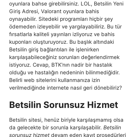
oyunlara bahse girebilirsiniz. LOL, Betsilin Yeni
Giriş Adresi, Valorant oyunlara bahis
oynayabilir. Sitedeki programları hiçbir şey
ödemeden izleyebilir ve yargılayabiliriz. Bu tür
fırsatlarla kaliteli yayınları izliyoruz ve bahis
kuponları oluşturuyoruz. Bu başlık altındaki
Betsilin giriş bağlantıları ile işlenirken
karşılaşabileceğiniz sorunları değerlendirmek
istiyoruz. Cevap, BTK’nın nadir bir hastalık
olduğu ve hastalığın nedeninin bilinmediğidir.
Belirli web sitelerini kullanmanıza izin
verilmediğinde internete nasıl geri dönebiliriz?
Betsilin Sorunsuz Hizmet
Betsilin sitesi, henüz biriyle karşılaşmamış olsa
da gelecekte bir sorunla karşılaşabilir.
Betsilin
sorunsuz hizmet
devam eden kayıt prosedürleri