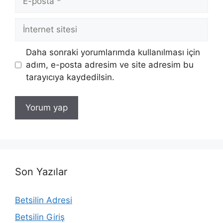
posta
İnternet
sitesi
Daha sonraki yorumlarımda kullanılması için
adım, e-posta adresim ve site adresim bu
tarayıcıya kaydedilsin.
Son Yazılar
Betsilin Adresi
Betsilin Giriş