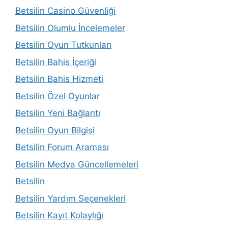
Betsilin Casino Güvenliği
Betsilin Olumlu İncelemeler
Betsilin Oyun Tutkunları
Betsilin Bahis İçeriği
Betsilin Bahis Hizmeti
Betsilin Özel Oyunlar
Betsilin Yeni Bağlantı
Betsilin Oyun Bilgisi
Betsilin Forum Araması
Betsilin Medya Güncellemeleri
Betsilin
Betsilin Yardım Seçenekleri
Betsilin Kayıt Kolaylığı