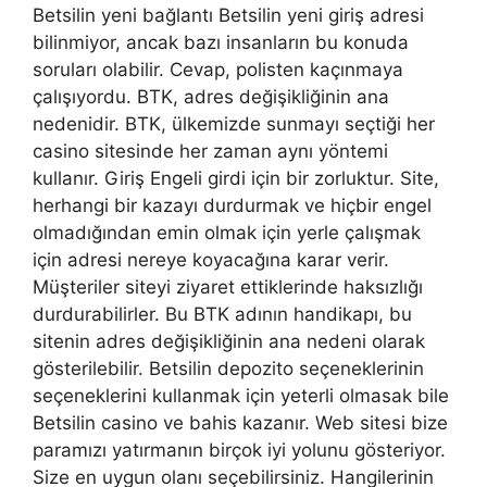
Betsilin yeni bağlantı Betsilin yeni giriş adresi
bilinmiyor, ancak bazı insanların bu konuda
soruları olabilir. Cevap, polisten kaçınmaya
çalışıyordu. BTK, adres değişikliğinin ana
nedenidir. BTK, ülkemizde sunmayı seçtiği her
casino sitesinde her zaman aynı yöntemi
kullanır. Giriş Engeli girdi için bir zorluktur. Site,
herhangi bir kazayı durdurmak ve hiçbir engel
olmadığından emin olmak için yerle çalışmak
için adresi nereye koyacağına karar verir.
Müşteriler siteyi ziyaret ettiklerinde haksızlığı
durdurabilirler. Bu BTK adının handikapı, bu
sitenin adres değişikliğinin ana nedeni olarak
gösterilebilir. Betsilin depozito seçeneklerinin
seçeneklerini kullanmak için yeterli olmasak bile
Betsilin casino ve bahis kazanır. Web sitesi bize
paramızı yatırmanın birçok iyi yolunu gösteriyor.
Size en uygun olanı seçebilirsiniz. Hangilerinin