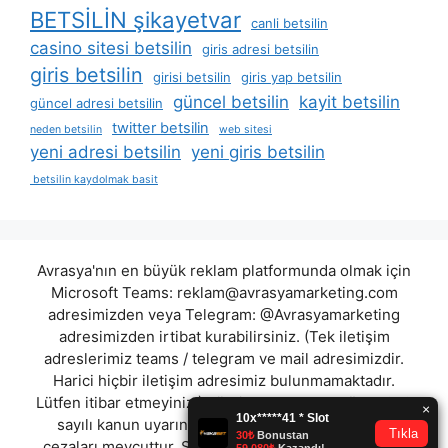
BETSİLİN şikayetvar
canli betsilin
casino sitesi betsilin
giris adresi betsilin
giris betsilin
girisi betsilin
giris yap betsilin
güncel betsilin
kayit betsilin
güncel adresi betsilin
twitter betsilin
neden betsilin
web sitesi
yeni adresi betsilin
yeni giris betsilin
betsilin kaydolmak basit
Avrasya'nın en büyük reklam platformunda olmak için
Microsoft Teams:
reklam@avrasyamarketing.com
adresimizden veya Telegram: @Avrasyamarketing
adresimizden irtibat kurabilirsiniz. (Tek iletişim
adreslerimiz teams / telegram ve mail adresimizdir.
Harici hiçbir iletişim adresimiz bulunmamaktadır.
Lütfen itibar etmeyiniz.) Türkiye yasalarına göre 7258
sayılı kanun uyarınca yasa dışı bahis oynamanın
cezaları mevcuttur. Şu an bulunduğunuz site hiç bir