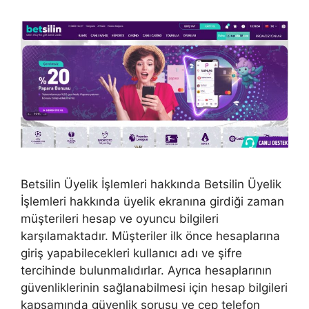
Betsilin Üyelik İşlemleri hakkında Betsilin Üyelik
İşlemleri hakkında üyelik ekranına girdiği zaman
müşterileri hesap ve oyuncu bilgileri
karşılamaktadır. Müşteriler ilk önce hesaplarına
giriş yapabilecekleri kullanıcı adı ve şifre
tercihinde bulunmalıdırlar. Ayrıca hesaplarının
güvenliklerinin sağlanabilmesi için hesap bilgileri
kapsamında güvenlik sorusu ve cep telefon