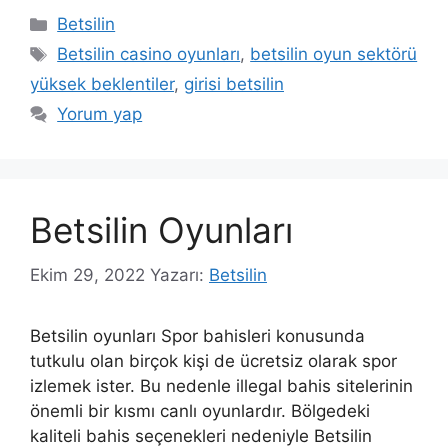
Kategoriler
Betsilin
Etiketler
Betsilin casino oyunları
,
betsilin oyun sektörü
yüksek beklentiler
,
girisi betsilin
Yorum yap
Betsilin Oyunları
Ekim 29, 2022
Yazarı:
Betsilin
Betsilin oyunları Spor bahisleri konusunda
tutkulu olan birçok kişi de ücretsiz olarak spor
izlemek ister. Bu nedenle illegal bahis sitelerinin
önemli bir kısmı canlı oyunlardır. Bölgedeki
kaliteli bahis seçenekleri nedeniyle Betsilin