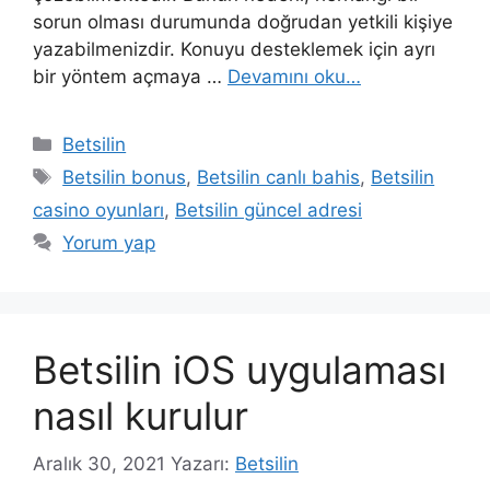
sorun olması durumunda doğrudan yetkili kişiye
yazabilmenizdir. Konuyu desteklemek için ayrı
bir yöntem açmaya …
Devamını oku…
Kategoriler
Betsilin
Etiketler
Betsilin bonus
,
Betsilin canlı bahis
,
Betsilin
casino oyunları
,
Betsilin güncel adresi
Yorum yap
Betsilin iOS uygulaması
nasıl kurulur
Aralık 30, 2021
Yazarı:
Betsilin