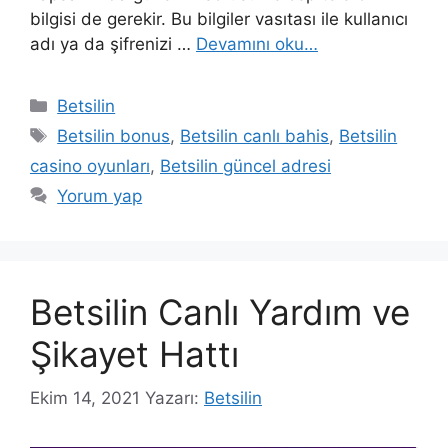
bilgisi de gerekir. Bu bilgiler vasıtası ile kullanıcı
adı ya da şifrenizi …
Devamını oku…
Kategoriler
Betsilin
Etiketler
Betsilin bonus
,
Betsilin canlı bahis
,
Betsilin
casino oyunları
,
Betsilin güncel adresi
Yorum yap
Betsilin Canlı Yardım ve
Şikayet Hattı
Ekim 14, 2021
Yazarı:
Betsilin