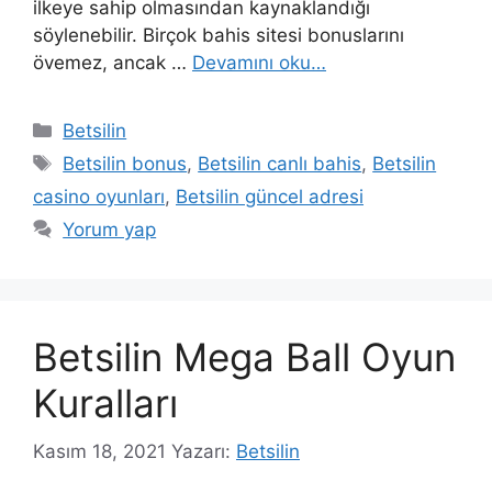
ilkeye sahip olmasından kaynaklandığı
söylenebilir. Birçok bahis sitesi bonuslarını
övemez, ancak …
Devamını oku…
Kategoriler
Betsilin
Etiketler
Betsilin bonus
,
Betsilin canlı bahis
,
Betsilin
casino oyunları
,
Betsilin güncel adresi
Yorum yap
Betsilin Mega Ball Oyun
Kuralları
Kasım 18, 2021
Yazarı:
Betsilin