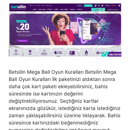
Betsilin Mega Ball Oyun Kuralları Betsilin Mega
Ball Oyun Kuralları İlk paketinizi aldıktan sonra
daha çok kart paketi ekleyebilirsiniz, bahis
süresinde ise kartınızın değerini
değiştirebiliyorsunuz. Seçtiğiniz kartlar
ekranınızda gözükür, istediğiniz karta istediğiniz
zaman yaklaşabilirsiniz üzerine tıklayarak. Bahis
süresince kartınızdaki beğenmediğiniz