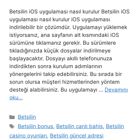
Betsilin iOS uygulaması nasıl kurulur Betsilin iOS
uygulaması nasıl kurulur iOS uygulaması
indirilebilir bir çözümdür. Uygulamayı yüklemek
istiyorsanız, ana sayfanın alt kısmındaki iOS
sürümüne tıklamanız gerekir. Bu sürümlere
tıkladığınızda küçük dosyalar indirilmeye
başlayacaktır. Dosyayı akıllı telefonunuza
indirdikten sonra kurulum adımlarının
yönergelerini takip edebilirsiniz. Bu sırada bir
sorun olursa müşteri hizmetlerinden yöntem
desteği alabilirsiniz. Bu uygulamayı …
Devamını
oku…
Kategoriler
Betsilin
Etiketler
Betsilin bonus
,
Betsilin canlı bahis
,
Betsilin
casino oyunları
,
Betsilin güncel adresi