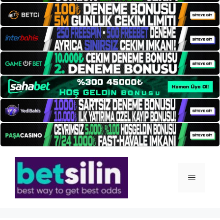
İçeriğe
atla
Menü