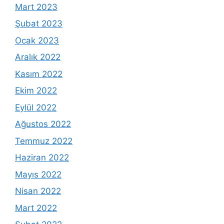
Mart 2023
Şubat 2023
Ocak 2023
Aralık 2022
Kasım 2022
Ekim 2022
Eylül 2022
Ağustos 2022
Temmuz 2022
Haziran 2022
Mayıs 2022
Nisan 2022
Mart 2022