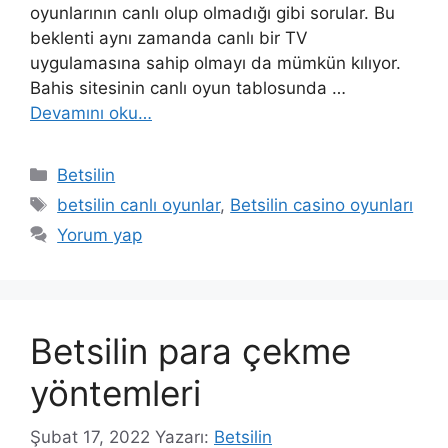
oyunlarının canlı olup olmadığı gibi sorular. Bu
beklenti aynı zamanda canlı bir TV
uygulamasına sahip olmayı da mümkün kılıyor.
Bahis sitesinin canlı oyun tablosunda …
Devamını oku…
Kategoriler
Betsilin
Etiketler
betsilin canlı oyunlar
,
Betsilin casino oyunları
Yorum yap
Betsilin para çekme
yöntemleri
Şubat 17, 2022
Yazarı:
Betsilin