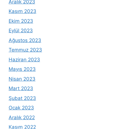
Aralık 2023
Kasım 2023
Ekim 2023
Eylül 2023
Ağustos 2023
Temmuz 2023
Haziran 2023
Mayıs 2023
Nisan 2023
Mart 2023
Şubat 2023
Ocak 2023
Aralık 2022
Kasım 2022