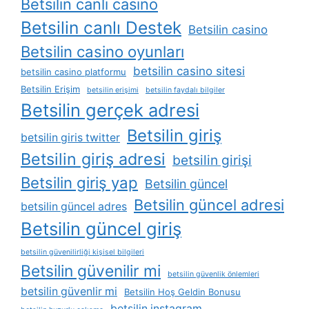
Betsilin canlı casino
Betsilin canlı Destek
Betsilin casino
Betsilin casino oyunları
betsilin casino sitesi
betsilin casino platformu
Betsilin Erişim
betsilin erişimi
betsilin faydalı bilgiler
Betsilin gerçek adresi
Betsilin giriş
betsilin giris twitter
Betsilin giriş adresi
betsilin girişi
Betsilin giriş yap
Betsilin güncel
Betsilin güncel adresi
betsilin güncel adres
Betsilin güncel giriş
betsilin güvenilirliği kişisel bilgileri
Betsilin güvenilir mi
betsilin güvenlik önlemleri
betsilin güvenlir mi
Betsilin Hoş Geldin Bonusu
betsilin instagram