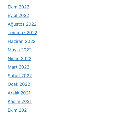
Ekim 2022
Eylül 2022
Ağustos 2022
Temmuz 2022
Haziran 2022
Mayıs 2022
Nisan 2022
Mart 2022
Şubat 2022
Ocak 2022
Aralık 2021
Kasım 2021
Ekim 2021