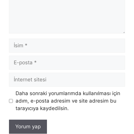
İsim
E-
posta
İnternet
sitesi
Daha sonraki yorumlarımda kullanılması için
adım, e-posta adresim ve site adresim bu
tarayıcıya kaydedilsin.