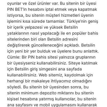
oyunlar ve özel ürünler var. Bu sitenin bir üyesi
PIN BET’in hesabını iptal etmek veya kapatmak
istiyorsa, bu sitenin müşteri hizmetleri üyenin
işlemini kısa sürede tamamlar. Türkiye’nin geniş
bir içerik yelpazesi ve yüksek Betsilin
yataklarının nasıl yapılacağı ile en popüler bahis
sitelerinden biri olan Betsilin adresini
değiştirerek güncelleneceğini açıkladı. Betsilin
için yeni bir yer bulduk ve üyelere bunu anlattık.
Cümle: Bir PIN bahis sitesi yalnızca gruplarının
bir üyesiyseniz kullanabilirsiniz. Siteye katılmak
için Betsilin giriş simgesini ana sayfada
kullanabilirsiniz. Web sitemiz, kaydolmak için
herhangi bir makaleye ihtiyacımız olmadığını
söyledi. Bu sitenin bir üyesinden sonra, bu
sitenin minimum depozito miktarını bu sitenin
kişisel hesabına yatırmış kullanıcılar, bu sitenin
ana sayfasını ve mobil uygulamasını kullanarak