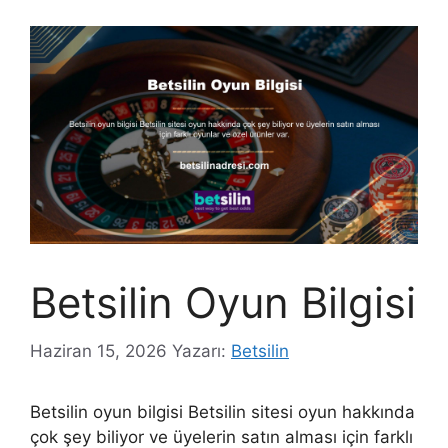
Betsilin Oyun Bilgisi
Haziran 15, 2026
Yazarı:
Betsilin
Betsilin oyun bilgisi Betsilin sitesi oyun hakkında
çok şey biliyor ve üyelerin satın alması için farklı