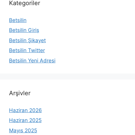
Kategoriler
Betsilin
Betsilin Giriş
Betsilin Şikayet
Betsilin Twitter
Betsilin Yeni Adresi
Arşivler
Haziran 2026
Haziran 2025
Mayıs 2025