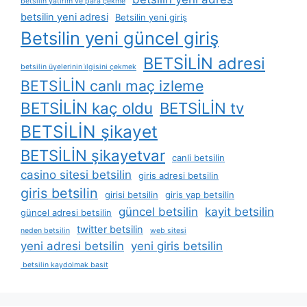
betsilin yatırım ve para çekme
betsilin yeni adresi
Betsilin yeni giriş
Betsilin yeni güncel giriş
BETSİLİN adresi
betsilin üyelerinin i̇lgisini çekmek
BETSİLİN canlı maç izleme
BETSİLİN kaç oldu
BETSİLİN tv
BETSİLİN şikayet
BETSİLİN şikayetvar
canli betsilin
casino sitesi betsilin
giris adresi betsilin
giris betsilin
girisi betsilin
giris yap betsilin
güncel betsilin
kayit betsilin
güncel adresi betsilin
twitter betsilin
neden betsilin
web sitesi
yeni adresi betsilin
yeni giris betsilin
betsilin kaydolmak basit