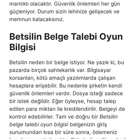
mantıklı olacaktır. Güvenlik önlemleri her gün
güçleniyor. Durum sizin lehinize gelişecek ve
memnun kalacaksınız.
Betsilin Belge Talebi Oyun
Bilgisi
Betsilin neden bir belge istiyor. Ne yazık ki, bu
pazarda birçok sahtekarlık var. Bilgisayar
korsanları, kötü amaçlı yazılımlarda çalışan
hesaplara erişebilir. Bu nedenle şirketin kendi
güvenlik önlemleri vardır. Dosya isteği sadece
bir istek değildir. Eğer öyleyse, hesap talep
edilen para miktarı ile kredilendirilir. Belgeyi de
kontrol edebilirler. Tam ve doğru bir
Betsilin
belge talebi oyun bilgisi
belgenizin giriş
sunumundan kısa bir süre sonra, ödemeniz