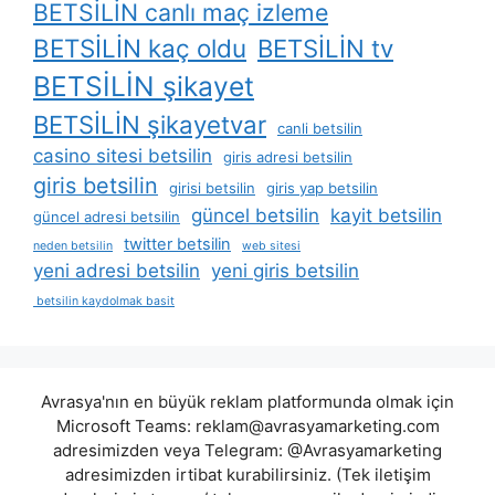
BETSİLİN canlı maç izleme
BETSİLİN kaç oldu
BETSİLİN tv
BETSİLİN şikayet
BETSİLİN şikayetvar
canli betsilin
casino sitesi betsilin
giris adresi betsilin
giris betsilin
girisi betsilin
giris yap betsilin
güncel betsilin
kayit betsilin
güncel adresi betsilin
twitter betsilin
neden betsilin
web sitesi
yeni adresi betsilin
yeni giris betsilin
betsilin kaydolmak basit
Avrasya'nın en büyük reklam platformunda olmak için
Microsoft Teams:
reklam@avrasyamarketing.com
adresimizden veya Telegram: @Avrasyamarketing
adresimizden irtibat kurabilirsiniz. (Tek iletişim