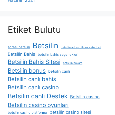
Haziran 2021
Etiket Bulutu
Betsilin
adresi betsilin
betsilin adres bilmek yeterli mi
Betsilin Bahis
betsilin bahis seçenekleri
Betsilin Bahis Sitesi
betsilin bakara
Betsilin bonus
betsilin canli
Betsilin canlı bahis
Betsilin canlı casino
Betsilin canlı Destek
Betsilin casino
Betsilin casino oyunları
betsilin casino sitesi
betsilin casino platformu