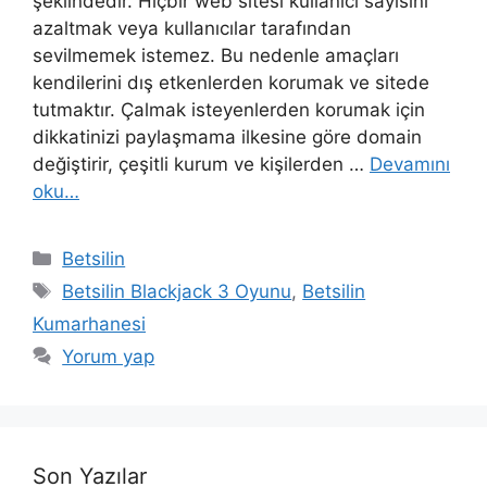
şeklindedir. Hiçbir web sitesi kullanıcı sayısını
azaltmak veya kullanıcılar tarafından
sevilmemek istemez. Bu nedenle amaçları
kendilerini dış etkenlerden korumak ve sitede
tutmaktır. Çalmak isteyenlerden korumak için
dikkatinizi paylaşmama ilkesine göre domain
değiştirir, çeşitli kurum ve kişilerden …
Devamını
oku…
Kategoriler
Betsilin
Etiketler
Betsilin Blackjack 3 Oyunu
,
Betsilin
Kumarhanesi
Yorum yap
Son Yazılar