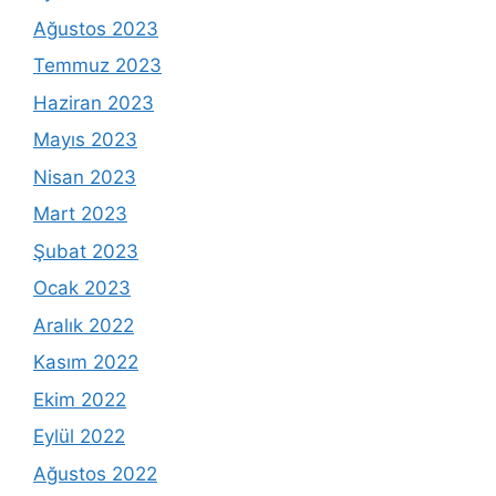
Ağustos 2023
Temmuz 2023
Haziran 2023
Mayıs 2023
Nisan 2023
Mart 2023
Şubat 2023
Ocak 2023
Aralık 2022
Kasım 2022
Ekim 2022
Eylül 2022
Ağustos 2022