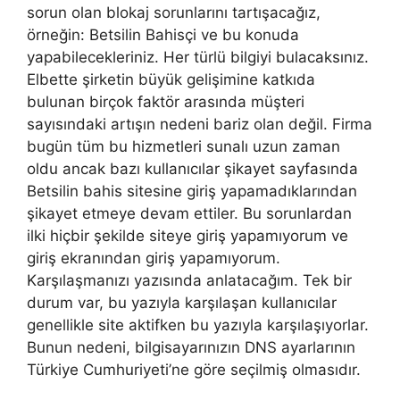
sorun olan blokaj sorunlarını tartışacağız,
örneğin: Betsilin Bahisçi ve bu konuda
yapabilecekleriniz. Her türlü bilgiyi bulacaksınız.
Elbette şirketin büyük gelişimine katkıda
bulunan birçok faktör arasında müşteri
sayısındaki artışın nedeni bariz olan değil. Firma
bugün tüm bu hizmetleri sunalı uzun zaman
oldu ancak bazı kullanıcılar şikayet sayfasında
Betsilin bahis sitesine giriş yapamadıklarından
şikayet etmeye devam ettiler. Bu sorunlardan
ilki hiçbir şekilde siteye giriş yapamıyorum ve
giriş ekranından giriş yapamıyorum.
Karşılaşmanızı yazısında anlatacağım. Tek bir
durum var, bu yazıyla karşılaşan kullanıcılar
genellikle site aktifken bu yazıyla karşılaşıyorlar.
Bunun nedeni, bilgisayarınızın DNS ayarlarının
Türkiye Cumhuriyeti’ne göre seçilmiş olmasıdır.