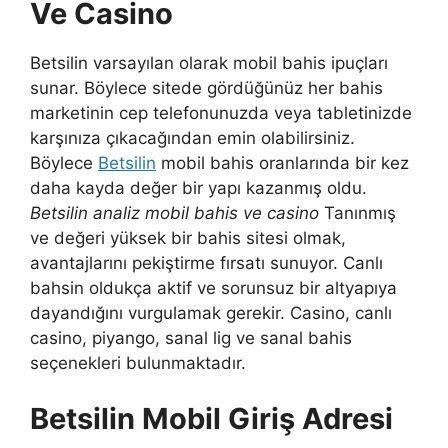
Ve Casino
Betsilin varsayılan olarak mobil bahis ipuçları
sunar. Böylece sitede gördüğünüz her bahis
marketinin cep telefonunuzda veya tabletinizde
karşınıza çıkacağından emin olabilirsiniz.
Böylece
Betsilin
mobil bahis oranlarında bir kez
daha kayda değer bir yapı kazanmış oldu.
Betsilin analiz mobil bahis ve casino
Tanınmış
ve değeri yüksek bir bahis sitesi olmak,
avantajlarını pekiştirme fırsatı sunuyor. Canlı
bahsin oldukça aktif ve sorunsuz bir altyapıya
dayandığını vurgulamak gerekir. Casino, canlı
casino, piyango, sanal lig ve sanal bahis
seçenekleri bulunmaktadır.
Betsilin Mobil Giriş Adresi