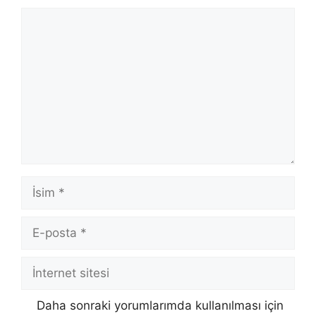
Yorum
İsim
E-
posta
İnternet
sitesi
Daha sonraki yorumlarımda kullanılması için