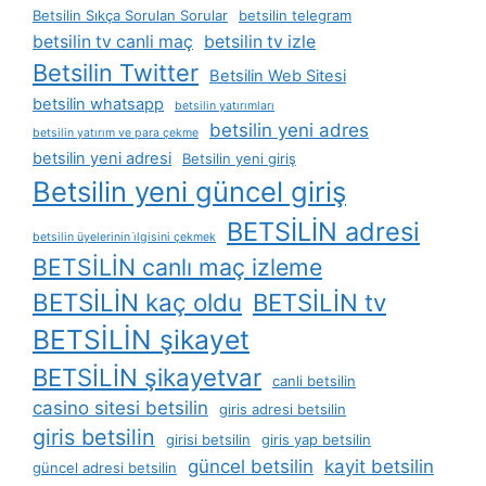
Betsilin Sıkça Sorulan Sorular
betsilin telegram
betsilin tv canli maç
betsilin tv izle
Betsilin Twitter
Betsilin Web Sitesi
betsilin whatsapp
betsilin yatırımları
betsilin yeni adres
betsilin yatırım ve para çekme
betsilin yeni adresi
Betsilin yeni giriş
Betsilin yeni güncel giriş
BETSİLİN adresi
betsilin üyelerinin i̇lgisini çekmek
BETSİLİN canlı maç izleme
BETSİLİN kaç oldu
BETSİLİN tv
BETSİLİN şikayet
BETSİLİN şikayetvar
canli betsilin
casino sitesi betsilin
giris adresi betsilin
giris betsilin
girisi betsilin
giris yap betsilin
güncel betsilin
kayit betsilin
güncel adresi betsilin