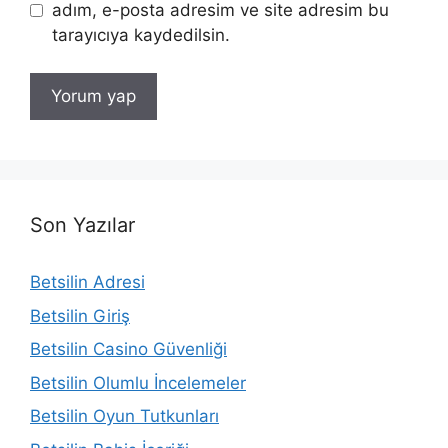
adım, e-posta adresim ve site adresim bu
tarayıcıya kaydedilsin.
Son Yazılar
Betsilin Adresi
Betsilin Giriş
Betsilin Casino Güvenliği
Betsilin Olumlu İncelemeler
Betsilin Oyun Tutkunları