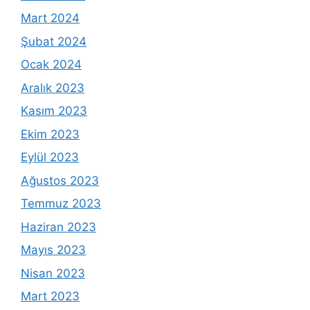
Mart 2024
Şubat 2024
Ocak 2024
Aralık 2023
Kasım 2023
Ekim 2023
Eylül 2023
Ağustos 2023
Temmuz 2023
Haziran 2023
Mayıs 2023
Nisan 2023
Mart 2023