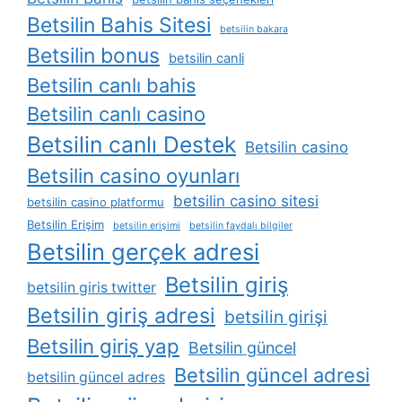
Betsilin Bahis Sitesi
betsilin bakara
Betsilin bonus
betsilin canli
Betsilin canlı bahis
Betsilin canlı casino
Betsilin canlı Destek
Betsilin casino
Betsilin casino oyunları
betsilin casino sitesi
betsilin casino platformu
Betsilin Erişim
betsilin erişimi
betsilin faydalı bilgiler
Betsilin gerçek adresi
Betsilin giriş
betsilin giris twitter
Betsilin giriş adresi
betsilin girişi
Betsilin giriş yap
Betsilin güncel
Betsilin güncel adresi
betsilin güncel adres