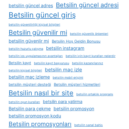
Betsilin güncel adresi
betsilin güncel adres
Betsilin güncel giriş
betsilin güvenilirliği kişisel bilgileri
Betsilin güvenilir mi
betsilin güvenlik önlemleri
betsilin güvenlir mi
Betsilin Hoş Geldin Bonusu
betsilin instagram
betsilin huzurlu çalışma
betsilin i̇os uygulamasının avantajları
betsilin i̇çin kayıt kuralları nelerdir
Betsilin kayıt
betsilin kayıt başvurusu
betsilin kazançlarınız
betsilin maç izle
betsilin kişisel bilgileri
betsilin maç izleme
betsilin mobil erişimi
betsilin müşteri desteği
Betsilin müşteri hizmetleri
Betsilin nasıl bir site
betsilin ortaklık programı
betsilin para yatirma
betsilin oyun kuralları
Betsilin para çekme
betsilin promosyon
betsilin promosyon kodu
Betsilin promosyonları
betsilin sanal bahis