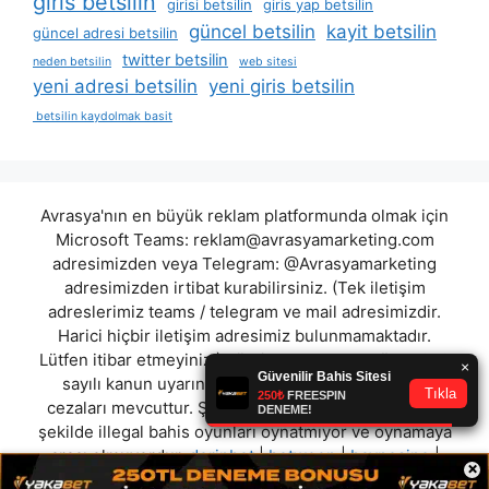
giris betsilin
girisi betsilin
giris yap betsilin
güncel betsilin
kayit betsilin
güncel adresi betsilin
twitter betsilin
neden betsilin
web sitesi
yeni adresi betsilin
yeni giris betsilin
betsilin kaydolmak basit
Avrasya'nın en büyük reklam platformunda olmak için
Microsoft Teams:
reklam@avrasyamarketing.com
adresimizden veya Telegram: @Avrasyamarketing
adresimizden irtibat kurabilirsiniz. (Tek iletişim
adreslerimiz teams / telegram ve mail adresimizdir.
Harici hiçbir iletişim adresimiz bulunmamaktadır.
Lütfen itibar etmeyiniz.) Türkiye yasalarına göre 7258
sayılı kanun uyarınca yasa dışı bahis oynamanın
cezaları mevcuttur. Şu an bulunduğunuz site hiç bir
şekilde illegal bahis oyunları oynatmıyor ve oynamaya
aracı olmuyordur.
derinbet
|
betwoon
|
baynesine
|
×
betvoy
|
betgaranti
|
elitcasino
|
savoycasino
|
betmaks