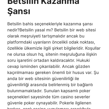
Betsilin Kazanma
Şansı
Betsilin bahis seçenekleriyle kazanma şansı
nedir?Betsilin yasal mı? Betsilin bir web sitesi
olarak meşruiyeti tartışmalıdır ancak bu
platformdaki uyarıların öncelikli odak noktası,
özellikle ülkemizle ilgili şirket bilgileridir. Koşullar
ne olursa olsun hq, sitenin meşruluğuna ilişkin
soru işaretini ortadan kaldıracaktır. Hukuki
cevap isminden çıkarılabilir. Ancak gözden
kaçırılmaması gereken önemli bir husus var. Şu
anda bir web sitesinin güvenilirliği ile
güvenilirliği arasında belirlenmiş bir bağlantı
bulunmamaktadır. Sunulan kapsamlı poker
seçenekleri sayesinde tüm casino severler
güvenle poker oynayabilir. Pokerle ilgilenen
herkes, canlı casino uygulaması aracılığıyla