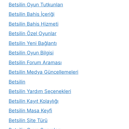
Betsilin Oyun Tutkunları
Betsilin Bahis İçeriği
Betsilin Bahis Hizmeti
Betsilin Özel Oyunlar
Betsilin Yeni Bağlantı
Betsilin Oyun Bilgisi
Betsilin Forum Araması
Betsilin Medya Güncellemeleri
Betsilin
Betsilin Yardım Seçenekleri
Betsilin Kayıt Kolaylığı
Betsilin Masa Keyfi
Betsilin Site Türü