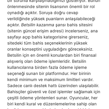
bir sorunla karşılaşmadığımızı gösteriyor. Bunun
önlenmesinde sitenin lisansının önemli bir rol
oynadığı açıktır. Soruya doğru cevap
verildiğinde yüksek puanların anlaşılabileceği
açıktır.
Betsilin kazanma şansı
bahis sitesini
(sitenin güncel erişim adresi) incelerseniz, ana
sayfayı açıp bahis kategorisine girerseniz,
sitedeki tüm bahis seçeneklerinin yüksek
oranlar konseptini uyguladığını göreceksiniz.
Betsilin için en önemli konulardan biri finansal
alışveriş olan ödeme işlemleridir. Betsilin
kullanıcılarına birden fazla ödeme işleme
seçeneği sunan bir platformdur. Her birinin
kendi minimum ve maksimum limitleri vardır.
Sadece canlı destek hattı üzerinden ulaşılabilir.
Bahisçiler güvenli ve özel işlemler sağlamak için
çeşitli ödeme yöntemleri sunar. Oyuncular, her
biri kendi kural ve düzenlemelerine sahip olan