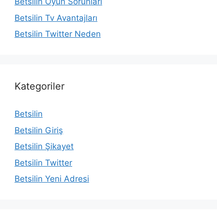
Betsilin Oyun Sorunları
Betsilin Tv Avantajları
Betsilin Twitter Neden
Kategoriler
Betsilin
Betsilin Giriş
Betsilin Şikayet
Betsilin Twitter
Betsilin Yeni Adresi