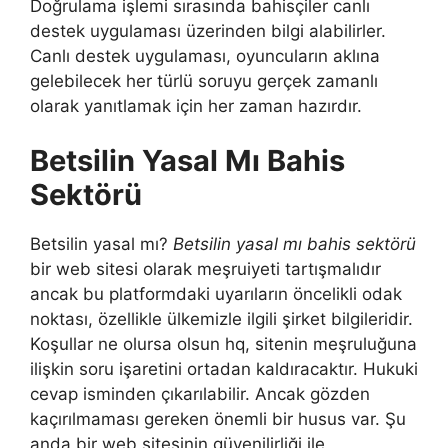
Doğrulama işlemi sırasında bahisçiler canlı
destek uygulaması üzerinden bilgi alabilirler.
Canlı destek uygulaması, oyuncuların aklına
gelebilecek her türlü soruyu gerçek zamanlı
olarak yanıtlamak için her zaman hazırdır.
Betsilin Yasal Mı Bahis
Sektörü
Betsilin yasal mı?
Betsilin yasal mı bahis sektörü
bir web sitesi olarak meşruiyeti tartışmalıdır
ancak bu platformdaki uyarıların öncelikli odak
noktası, özellikle ülkemizle ilgili şirket bilgileridir.
Koşullar ne olursa olsun hq, sitenin meşruluğuna
ilişkin soru işaretini ortadan kaldıracaktır. Hukuki
cevap isminden çıkarılabilir. Ancak gözden
kaçırılmaması gereken önemli bir husus var. Şu
anda bir web sitesinin güvenilirliği ile