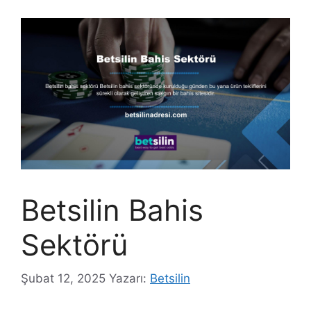
Betsilin Bahis
Sektörü
Şubat 12, 2025
Yazarı:
Betsilin