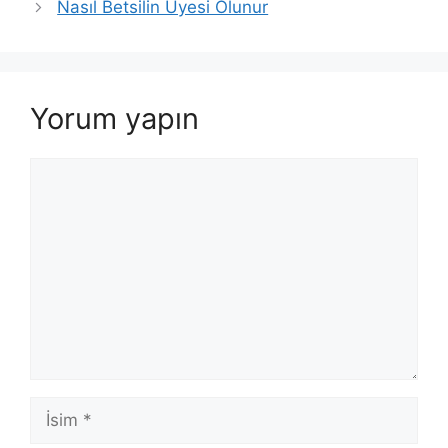
Nasıl Betsilin Üyesi Olunur
Yorum yapın
Yorum
İsim