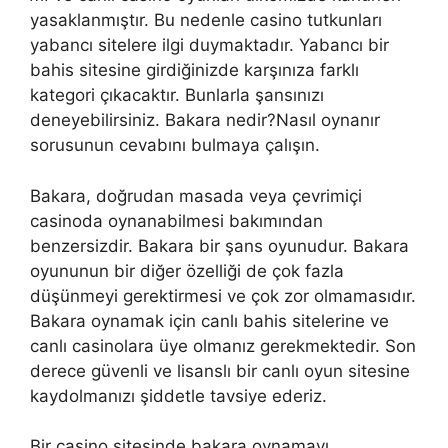
yasaklanmıştır. Bu nedenle casino tutkunları
yabancı sitelere ilgi duymaktadır. Yabancı bir
bahis sitesine girdiğinizde karşınıza farklı
kategori çıkacaktır. Bunlarla şansınızı
deneyebilirsiniz. Bakara nedir?Nasıl oynanır
sorusunun cevabını bulmaya çalışın.
Bakara, doğrudan masada veya çevrimiçi
casinoda oynanabilmesi bakımından
benzersizdir. Bakara bir şans oyunudur. Bakara
oyununun bir diğer özelliği de çok fazla
düşünmeyi gerektirmesi ve çok zor olmamasıdır.
Bakara oynamak için canlı bahis sitelerine ve
canlı casinolara üye olmanız gerekmektedir. Son
derece güvenli ve lisanslı bir canlı oyun sitesine
kaydolmanızı şiddetle tavsiye ederiz.
Bir casino sitesinde bakara oynamayı