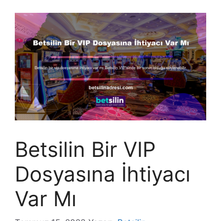
Betsilin Bir VIP
Dosyasına İhtiyacı
Var Mı