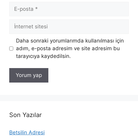
E-
posta
İnternet
sitesi
Daha sonraki yorumlarımda kullanılması için
adım, e-posta adresim ve site adresim bu
tarayıcıya kaydedilsin.
Son Yazılar
Betsilin Adresi