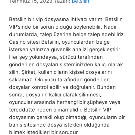
Temmuz 15, 2023
Yazarı:
Betsilin
Betsilin bir vip dosyasına ihtiyacı var mı Betsilin
VIP’sinde bir sorun olduğu söylenebilir. Nadir
durumlarda, talep üzerine belge talep edebiliriz.
Casino sitesi Betsilin, oyunculardan belge
isterken yalnızca güvenlik analizi gerçekleştirir.
Her şey yolundaysa, sürücü tarafından
gönderilen dosyaları sisteminizden kalıcı olarak
silin. Şirket, kullanıcıların kişisel dosyalarını
saklamaz. Okuyucu tarafından gönderilen
dosyalar kontrol edilir ve doğrulanır. Bundan
sonra, dosyanın kalıcı olarak silinmesi,
oyuncular arasında herhangi bir şüpheye veya
tereddütte neden olmamalıdır. Betsilin VIP
dosyasının gerekli olup olmadığı, oyuncuların bir
bahis sitesinde dosya istekleri olduğunda
bilmek istedikleri bir sorudur.