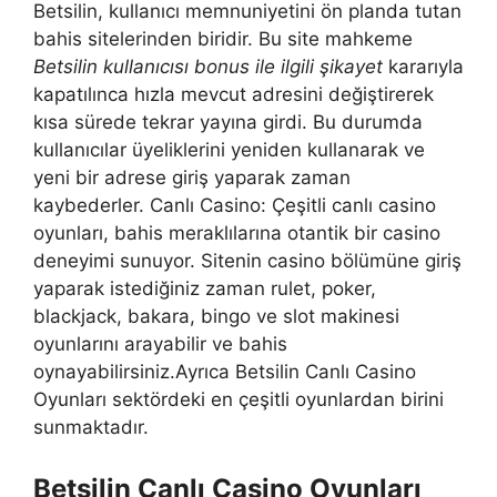
Betsilin, kullanıcı memnuniyetini ön planda tutan
bahis sitelerinden biridir. Bu site mahkeme
Betsilin kullanıcısı bonus ile ilgili şikayet
kararıyla
kapatılınca hızla mevcut adresini değiştirerek
kısa sürede tekrar yayına girdi. Bu durumda
kullanıcılar üyeliklerini yeniden kullanarak ve
yeni bir adrese giriş yaparak zaman
kaybederler. Canlı Casino: Çeşitli canlı casino
oyunları, bahis meraklılarına otantik bir casino
deneyimi sunuyor. Sitenin casino bölümüne giriş
yaparak istediğiniz zaman rulet, poker,
blackjack, bakara, bingo ve slot makinesi
oyunlarını arayabilir ve bahis
oynayabilirsiniz.Ayrıca Betsilin Canlı Casino
Oyunları sektördeki en çeşitli oyunlardan birini
sunmaktadır.
Betsilin Canlı Casino Oyunları