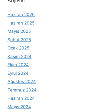
Arşivler
Haziran 2026
Haziran 2025
Mayıs 2025
Şubat 2025
Ocak 2025
Kasım 2024
Ekim 2024
Eylül 2024
Ağustos 2024
Temmuz 2024
Haziran 2024
Mayıs 2024