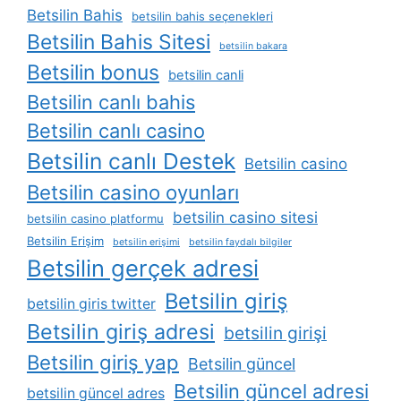
Betsilin Bahis
betsilin bahis seçenekleri
Betsilin Bahis Sitesi
betsilin bakara
Betsilin bonus
betsilin canli
Betsilin canlı bahis
Betsilin canlı casino
Betsilin canlı Destek
Betsilin casino
Betsilin casino oyunları
betsilin casino sitesi
betsilin casino platformu
Betsilin Erişim
betsilin erişimi
betsilin faydalı bilgiler
Betsilin gerçek adresi
Betsilin giriş
betsilin giris twitter
Betsilin giriş adresi
betsilin girişi
Betsilin giriş yap
Betsilin güncel
Betsilin güncel adresi
betsilin güncel adres