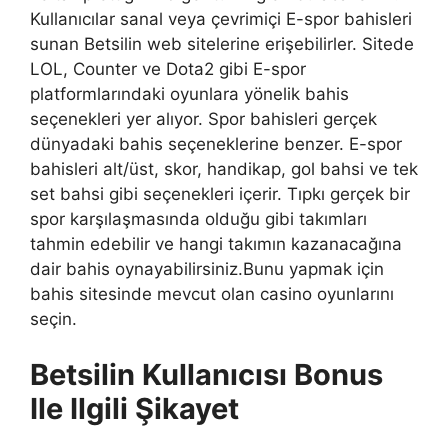
Kullanıcılar sanal veya çevrimiçi E-spor bahisleri
sunan Betsilin web sitelerine erişebilirler. Sitede
LOL, Counter ve Dota2 gibi E-spor
platformlarındaki oyunlara yönelik bahis
seçenekleri yer alıyor. Spor bahisleri gerçek
dünyadaki bahis seçeneklerine benzer. E-spor
bahisleri alt/üst, skor, handikap, gol bahsi ve tek
set bahsi gibi seçenekleri içerir. Tıpkı gerçek bir
spor karşılaşmasında olduğu gibi takımları
tahmin edebilir ve hangi takımın kazanacağına
dair bahis oynayabilirsiniz.Bunu yapmak için
bahis sitesinde mevcut olan casino oyunlarını
seçin.
Betsilin Kullanıcısı Bonus
Ile Ilgili Şikayet