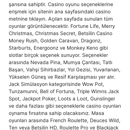
şansına sahiptir. Casino oyunu seçeneklerine
erişmek için sitenin ana sayfasındaki casino
metnine tıklayın. Açılan sayfada sunulan tüm
oyunlar görüntülenecektir. Fortune Life, Merry
Christmas, Christmas Secret, Betsilin Casino
Money Rush, Golden Caravan, Dragonz,
Starburts, Energoonz ve Monkey Keno gibi
slotlar birçok seçenek sunuyor. Seçenekler
arasında Nevada Pina, Mumya Çantası, Tatlı
Başarı, Vahşi Sihirbazlar, Yol Gezisi, Yuvarlanan,
Yükselen Güneş ve Resif Karşılaşması yer alır.
Jack Simülasyon kategorisinde Wow Pot,
Tunzamunni, Bell of Fortuna, Triple Wimns Jack
Spot, Jackpot Poker, Loots a Loot, Gunslinger
ve daha fazlası gibi seçeneklerle casino oyunları
oynama fırsatına sahip olacaksınız. Masa
oyunları arasında French Roulette, Deuces Wild,
Ten veya Betsilin HD, Roulette Pro ve Blackjack