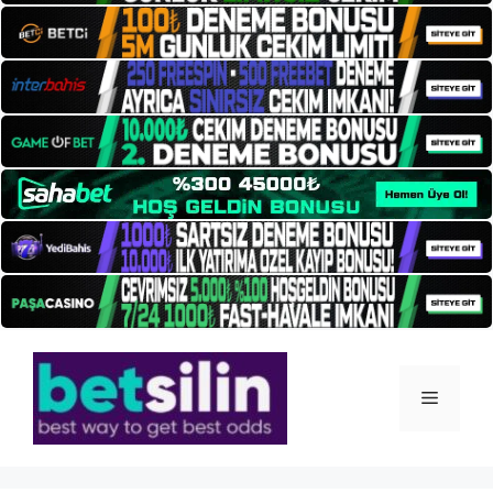
İçeriğe
atla
Menü