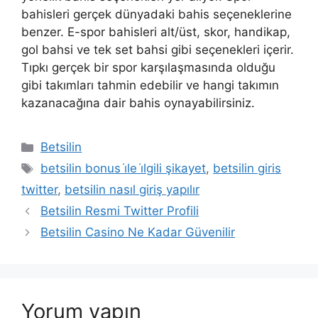
bahisleri gerçek dünyadaki bahis seçeneklerine
benzer. E-spor bahisleri alt/üst, skor, handikap,
gol bahsi ve tek set bahsi gibi seçenekleri içerir.
Tıpkı gerçek bir spor karşılaşmasında olduğu
gibi takımları tahmin edebilir ve hangi takımın
kazanacağına dair bahis oynayabilirsiniz.
Kategoriler
Betsilin
Etiketler
betsilin bonus i̇le i̇lgili şikayet
,
betsilin giris
twitter
,
betsilin nasıl giriş yapılır
Betsilin Resmi Twitter Profili
Betsilin Casino Ne Kadar Güvenilir
Yorum yapın