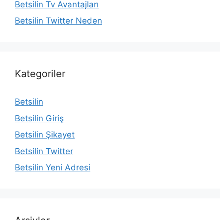
Betsilin Tv Avantajları
Betsilin Twitter Neden
Kategoriler
Betsilin
Betsilin Giriş
Betsilin Şikayet
Betsilin Twitter
Betsilin Yeni Adresi