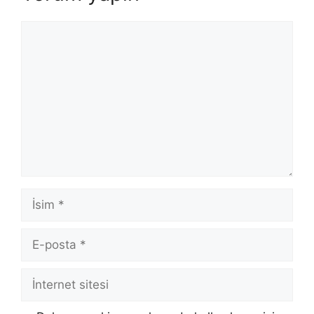
Yorum
İsim
E-
posta
İnternet
sitesi