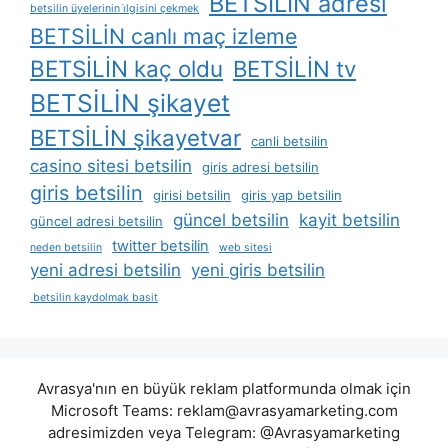
BETSİLİN adresi
betsilin üyelerinin i̇lgisini çekmek
BETSİLİN canlı maç izleme
BETSİLİN kaç oldu
BETSİLİN tv
BETSİLİN şikayet
BETSİLİN şikayetvar
canli betsilin
casino sitesi betsilin
giris adresi betsilin
giris betsilin
girisi betsilin
giris yap betsilin
güncel betsilin
kayit betsilin
güncel adresi betsilin
twitter betsilin
neden betsilin
web sitesi
yeni adresi betsilin
yeni giris betsilin
betsilin kaydolmak basit
Avrasya'nın en büyük reklam platformunda olmak için
Microsoft Teams:
reklam@avrasyamarketing.com
adresimizden veya Telegram: @Avrasyamarketing