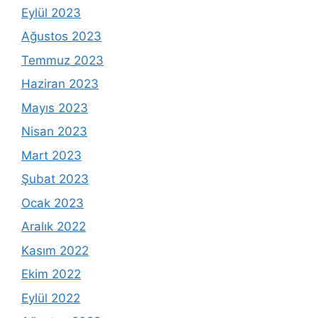
Eylül 2023
Ağustos 2023
Temmuz 2023
Haziran 2023
Mayıs 2023
Nisan 2023
Mart 2023
Şubat 2023
Ocak 2023
Aralık 2022
Kasım 2022
Ekim 2022
Eylül 2022