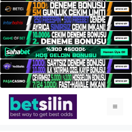
İçeriğe
atla
Menü