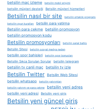
betsilin maç izleme
betsilin mobil erişimi
betsilin müşteri desteği
Betsilin müşteri hizmetleri
Betsilin nasıl bir site
betsilin ortaklık programı
betsilin para yatirma
betsilin oyun kuralları
Betsilin para çekme
betsilin promosyon
betsilin promosyon kodu
Betsilin promosyonları
betsilin sanal bahis
Betsilin Sitesi
betsilin sosyal medya neden
betsilin spor bahisleri
betsilin spor bonusları
Betsilin Sıkça Sorulan Sorular
betsilin telegram
betsilin tv canli maç
betsilin tv izle
Betsilin Twitter
Betsilin Web Sitesi
betsilin whatsapp
betsilin yatırımları
betsilin yeni adres
betsilin yatırım ve para çekme
betsilin yeni adresi
Betsilin yeni giriş
Betsilin yeni güncel giriş