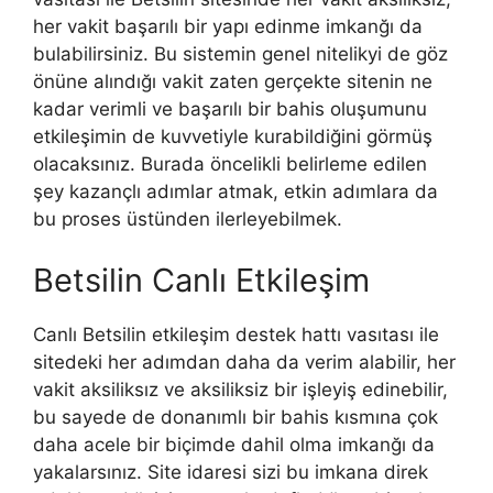
her vakit başarılı bir yapı edinme imkanğı da
bulabilirsiniz. Bu sistemin genel nitelikyi de göz
önüne alındığı vakit zaten gerçekte sitenin ne
kadar verimli ve başarılı bir bahis oluşumunu
etkileşimin de kuvvetiyle kurabildiğini görmüş
olacaksınız. Burada öncelikli belirleme edilen
şey kazançlı adımlar atmak, etkin adımlara da
bu proses üstünden ilerleyebilmek.
Betsilin Canlı Etkileşim
Canlı Betsilin etkileşim destek hattı vasıtası ile
sitedeki her adımdan daha da verim alabilir, her
vakit aksiliksız ve aksiliksiz bir işleyiş edinebilir,
bu sayede de donanımlı bir bahis kısmına çok
daha acele bir biçimde dahil olma imkanğı da
yakalarsınız. Site idaresi sizi bu imkana direk