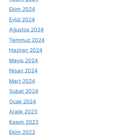
Ekim 2024
Eylül 2024
Ağustos 2024
Temmuz 2024
Haziran 2024
Mayıs 2024
Nisan 2024
Mart 2024
Şubat 2024
Ocak 2024
Aralık 2023
Kasım 2023
Ekim 2023