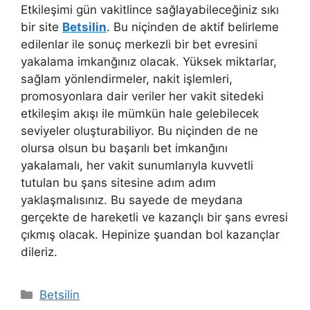
Etkileşimi gün vakitlince sağlayabileceğiniz sıkı
bir site
Betsilin
. Bu niçinden de aktif belirleme
edilenlar ile sonuç merkezli bir bet evresini
yakalama imkanğınız olacak. Yüksek miktarlar,
sağlam yönlendirmeler, nakit işlemleri,
promosyonlara dair veriler her vakit sitedeki
etkileşim akışı ile mümkün hale gelebilecek
seviyeler oluşturabiliyor. Bu niçinden de ne
olursa olsun bu başarılı bet imkanğını
yakalamalı, her vakit sunumlarıyla kuvvetli
tutulan bu şans sitesine adım adım
yaklaşmalısınız. Bu sayede de meydana
gerçekte de hareketli ve kazançlı bir şans evresi
çıkmış olacak. Hepinize şuandan bol kazançlar
dileriz.
Kategoriler
Betsilin