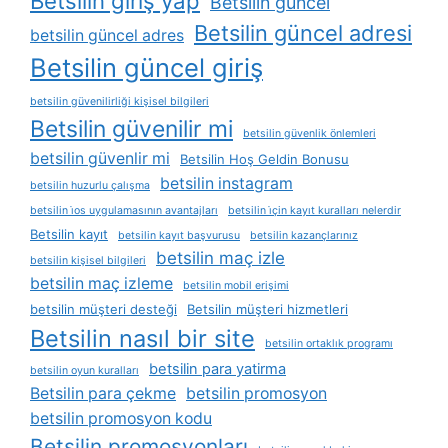
Betsilin giriş yap
Betsilin güncel
Betsilin güncel adresi
betsilin güncel adres
Betsilin güncel giriş
betsilin güvenilirliği kişisel bilgileri
Betsilin güvenilir mi
betsilin güvenlik önlemleri
betsilin güvenlir mi
Betsilin Hoş Geldin Bonusu
betsilin instagram
betsilin huzurlu çalışma
betsilin i̇os uygulamasının avantajları
betsilin i̇çin kayıt kuralları nelerdir
Betsilin kayıt
betsilin kayıt başvurusu
betsilin kazançlarınız
betsilin maç izle
betsilin kişisel bilgileri
betsilin maç izleme
betsilin mobil erişimi
betsilin müşteri desteği
Betsilin müşteri hizmetleri
Betsilin nasıl bir site
betsilin ortaklık programı
betsilin para yatirma
betsilin oyun kuralları
Betsilin para çekme
betsilin promosyon
betsilin promosyon kodu
Betsilin promosyonları