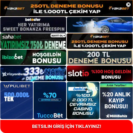
×
BETSILIN GİRİŞ İÇİN TIKLAYINIZ!