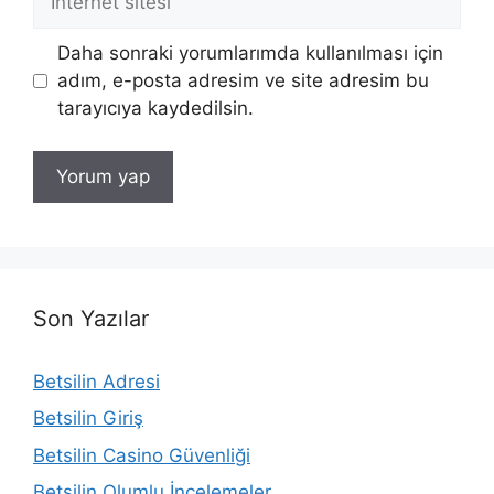
sitesi
Daha sonraki yorumlarımda kullanılması için
adım, e-posta adresim ve site adresim bu
tarayıcıya kaydedilsin.
Son Yazılar
Betsilin Adresi
Betsilin Giriş
Betsilin Casino Güvenliği
Betsilin Olumlu İncelemeler