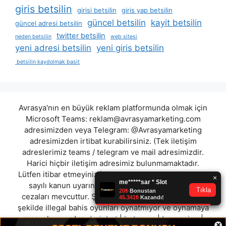
giris betsilin
girisi betsilin
giris yap betsilin
güncel betsilin
kayit betsilin
güncel adresi betsilin
twitter betsilin
neden betsilin
web sitesi
yeni adresi betsilin
yeni giris betsilin
betsilin kaydolmak basit
Avrasya'nın en büyük reklam platformunda olmak için
Microsoft Teams:
reklam@avrasyamarketing.com
adresimizden veya Telegram: @Avrasyamarketing
adresimizden irtibat kurabilirsiniz. (Tek iletişim
adreslerimiz teams / telegram ve mail adresimizdir.
Harici hiçbir iletişim adresimiz bulunmamaktadır.
Lütfen itibar etmeyiniz.) Türkiye yasalarına göre 7258
sayılı kanun uyarınca yasa dışı bahis oynamanın
cezaları mevcuttur. Şu an bulunduğunuz site hiç bir
şekilde illegal bahis oyunları oynatmıyor ve oynamaya
aracı olmuyordur.
derinbet
|
betwoon
|
baynesine
|
×