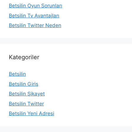
Betsilin Oyun Sorunları
Betsilin Tv Avantajları
Betsilin Twitter Neden
Kategoriler
Betsilin
Betsilin Giriş
Betsilin Şikayet
Betsilin Twitter
Betsilin Yeni Adresi