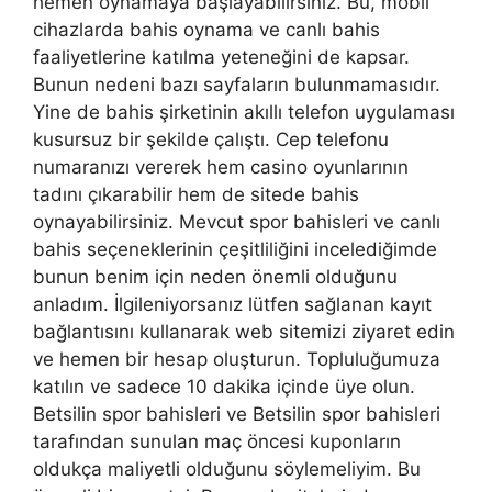
hemen oynamaya başlayabilirsiniz. Bu, mobil
cihazlarda bahis oynama ve canlı bahis
faaliyetlerine katılma yeteneğini de kapsar.
Bunun nedeni bazı sayfaların bulunmamasıdır.
Yine de bahis şirketinin akıllı telefon uygulaması
kusursuz bir şekilde çalıştı. Cep telefonu
numaranızı vererek hem casino oyunlarının
tadını çıkarabilir hem de sitede bahis
oynayabilirsiniz. Mevcut spor bahisleri ve canlı
bahis seçeneklerinin çeşitliliğini incelediğimde
bunun benim için neden önemli olduğunu
anladım. İlgileniyorsanız lütfen sağlanan kayıt
bağlantısını kullanarak web sitemizi ziyaret edin
ve hemen bir hesap oluşturun. Topluluğumuza
katılın ve sadece 10 dakika içinde üye olun.
Betsilin spor bahisleri ve Betsilin spor bahisleri
tarafından sunulan maç öncesi kuponların
oldukça maliyetli olduğunu söylemeliyim. Bu