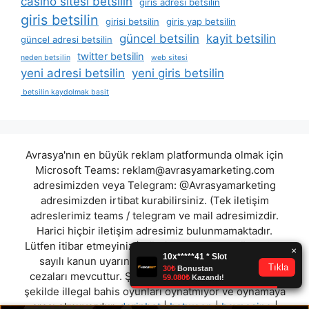
casino sitesi betsilin
giris adresi betsilin
giris betsilin
girisi betsilin
giris yap betsilin
güncel betsilin
kayit betsilin
güncel adresi betsilin
twitter betsilin
neden betsilin
web sitesi
yeni adresi betsilin
yeni giris betsilin
betsilin kaydolmak basit
Avrasya'nın en büyük reklam platformunda olmak için
Microsoft Teams:
reklam@avrasyamarketing.com
adresimizden veya Telegram: @Avrasyamarketing
adresimizden irtibat kurabilirsiniz. (Tek iletişim
adreslerimiz teams / telegram ve mail adresimizdir.
Harici hiçbir iletişim adresimiz bulunmamaktadır.
Lütfen itibar etmeyiniz.) Türkiye yasalarına göre 7258
sayılı kanun uyarınca yasa dışı bahis oynamanın
cezaları mevcuttur. Şu an bulunduğunuz site hiç bir
şekilde illegal bahis oyunları oynatmıyor ve oynamaya
aracı olmuyordur.
derinbet
|
betwoon
|
baynesine
|