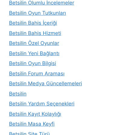
Betsilin Olumlu İncelemeler
Betsilin Oyun Tutkunları
Betsilin Bahis İçeriği
Betsilin Bahis Hizmeti
Betsilin Özel Oyunlar
Betsilin Yeni Bağlantı
Betsilin Oyun Bilgisi
Betsilin Forum Araması
Betsilin Medya Güncellemeleri
Betsilin
Betsilin Yardım Seçenekleri
Betsilin Kayıt Kolaylığı
Betsilin Masa Keyfi
Betsilin Site Türü