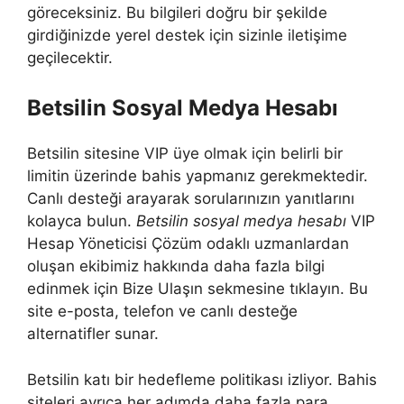
göreceksiniz. Bu bilgileri doğru bir şekilde
girdiğinizde yerel destek için sizinle iletişime
geçilecektir.
Betsilin Sosyal Medya Hesabı
Betsilin sitesine VIP üye olmak için belirli bir
limitin üzerinde bahis yapmanız gerekmektedir.
Canlı desteği arayarak sorularınızın yanıtlarını
kolayca bulun.
Betsilin sosyal medya hesabı
VIP
Hesap Yöneticisi Çözüm odaklı uzmanlardan
oluşan ekibimiz hakkında daha fazla bilgi
edinmek için Bize Ulaşın sekmesine tıklayın. Bu
site e-posta, telefon ve canlı desteğe
alternatifler sunar.
Betsilin katı bir hedefleme politikası izliyor. Bahis
siteleri ayrıca her adımda daha fazla para