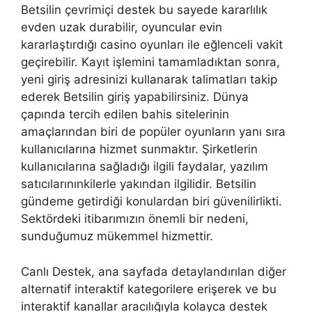
Betsilin çevrimiçi destek bu sayede kararlılık
evden uzak durabilir, oyuncular evin
kararlaştırdığı casino oyunları ile eğlenceli vakit
geçirebilir. Kayıt işlemini tamamladıktan sonra,
yeni giriş adresinizi kullanarak talimatları takip
ederek Betsilin giriş yapabilirsiniz. Dünya
çapında tercih edilen bahis sitelerinin
amaçlarından biri de popüler oyunların yanı sıra
kullanıcılarına hizmet sunmaktır. Şirketlerin
kullanıcılarına sağladığı ilgili faydalar, yazılım
satıcılarınınkilerle yakından ilgilidir. Betsilin
gündeme getirdiği konulardan biri güvenilirlikti.
Sektördeki itibarımızın önemli bir nedeni,
sunduğumuz mükemmel hizmettir.
Canlı Destek, ana sayfada detaylandırılan diğer
alternatif interaktif kategorilere erişerek ve bu
interaktif kanallar aracılığıyla kolayca destek