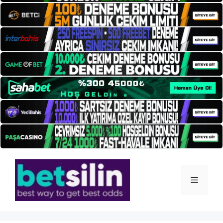
İçeriğe
atla
Menü