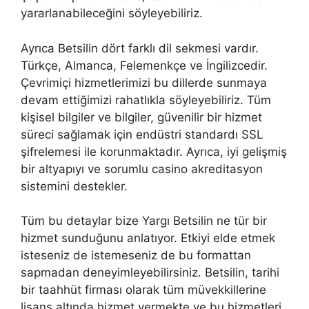
yararlanabileceğini söyleyebiliriz.
Ayrıca Betsilin dört farklı dil sekmesi vardır.
Türkçe, Almanca, Felemenkçe ve İngilizcedir.
Çevrimiçi hizmetlerimizi bu dillerde sunmaya
devam ettiğimizi rahatlıkla söyleyebiliriz. Tüm
kişisel bilgiler ve bilgiler, güvenilir bir hizmet
süreci sağlamak için endüstri standardı SSL
şifrelemesi ile korunmaktadır. Ayrıca, iyi gelişmiş
bir altyapıyı ve sorumlu casino akreditasyon
sistemini destekler.
Tüm bu detaylar bize Yargı Betsilin ne tür bir
hizmet sunduğunu anlatıyor. Etkiyi elde etmek
isteseniz de istemeseniz de bu formattan
sapmadan deneyimleyebilirsiniz. Betsilin, tarihi
bir taahhüt firması olarak tüm müvekkillerine
lisans altında hizmet vermekte ve bu hizmetleri