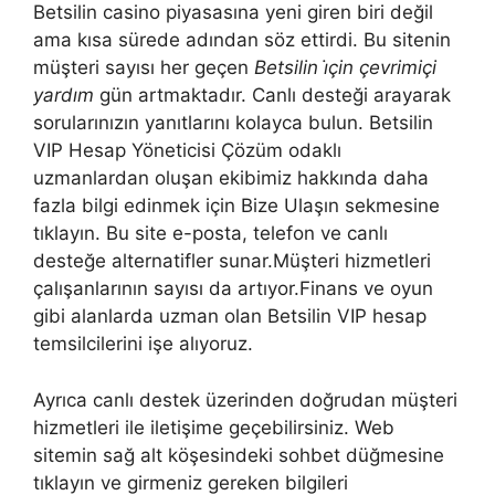
Betsilin casino piyasasına yeni giren biri değil
ama kısa sürede adından söz ettirdi. Bu sitenin
müşteri sayısı her geçen
Betsilin i̇çin çevrimiçi
yardım
gün artmaktadır. Canlı desteği arayarak
sorularınızın yanıtlarını kolayca bulun. Betsilin
VIP Hesap Yöneticisi Çözüm odaklı
uzmanlardan oluşan ekibimiz hakkında daha
fazla bilgi edinmek için Bize Ulaşın sekmesine
tıklayın. Bu site e-posta, telefon ve canlı
desteğe alternatifler sunar.Müşteri hizmetleri
çalışanlarının sayısı da artıyor.Finans ve oyun
gibi alanlarda uzman olan Betsilin VIP hesap
temsilcilerini işe alıyoruz.
Ayrıca canlı destek üzerinden doğrudan müşteri
hizmetleri ile iletişime geçebilirsiniz. Web
sitemin sağ alt köşesindeki sohbet düğmesine
tıklayın ve girmeniz gereken bilgileri