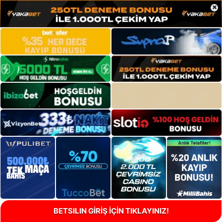
×
BETSILIN GİRİŞ İÇİN TIKLAYINIZ!