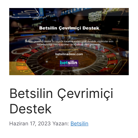
Betsilin Çevrimiçi
Destek
Haziran 17, 2023
Yazarı:
Betsilin