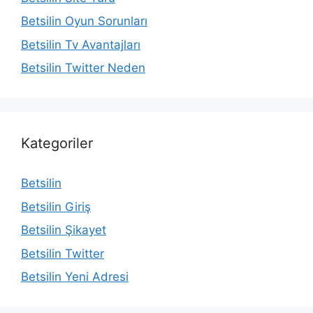
Betsilin Oyun Sorunları
Betsilin Tv Avantajları
Betsilin Twitter Neden
Kategoriler
Betsilin
Betsilin Giriş
Betsilin Şikayet
Betsilin Twitter
Betsilin Yeni Adresi