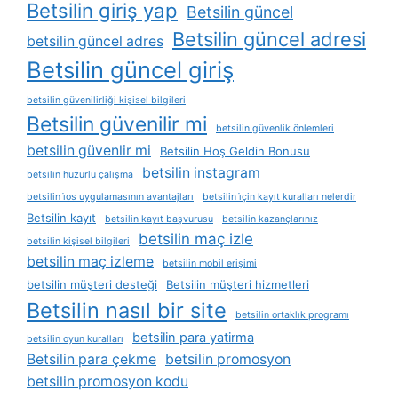
Betsilin giriş yap
Betsilin güncel
Betsilin güncel adresi
betsilin güncel adres
Betsilin güncel giriş
betsilin güvenilirliği kişisel bilgileri
Betsilin güvenilir mi
betsilin güvenlik önlemleri
betsilin güvenlir mi
Betsilin Hoş Geldin Bonusu
betsilin instagram
betsilin huzurlu çalışma
betsilin i̇os uygulamasının avantajları
betsilin i̇çin kayıt kuralları nelerdir
Betsilin kayıt
betsilin kayıt başvurusu
betsilin kazançlarınız
betsilin maç izle
betsilin kişisel bilgileri
betsilin maç izleme
betsilin mobil erişimi
betsilin müşteri desteği
Betsilin müşteri hizmetleri
Betsilin nasıl bir site
betsilin ortaklık programı
betsilin para yatirma
betsilin oyun kuralları
Betsilin para çekme
betsilin promosyon
betsilin promosyon kodu