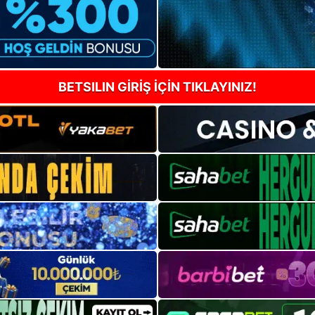
BETSILIN GİRİŞ İÇİN TIKLAYINIZ!