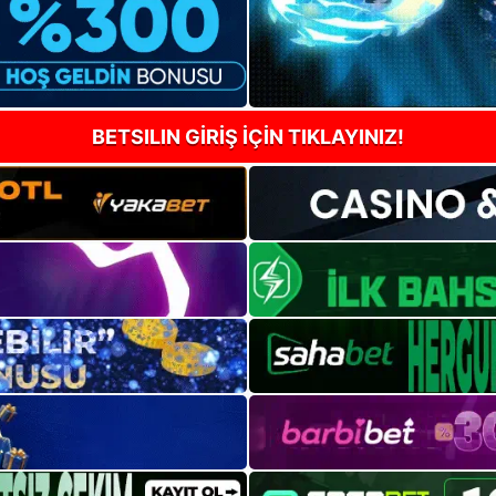
BETSILIN GİRİŞ İÇİN TIKLAYINIZ!