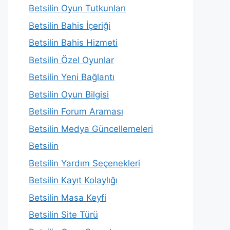
Betsilin Oyun Tutkunları
Betsilin Bahis İçeriği
Betsilin Bahis Hizmeti
Betsilin Özel Oyunlar
Betsilin Yeni Bağlantı
Betsilin Oyun Bilgisi
Betsilin Forum Araması
Betsilin Medya Güncellemeleri
Betsilin
Betsilin Yardım Seçenekleri
Betsilin Kayıt Kolaylığı
Betsilin Masa Keyfi
Betsilin Site Türü