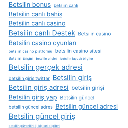
Betsilin bonus
betsilin canli
Betsilin canlı bahis
Betsilin canlı casino
Betsilin canlı Destek
Betsilin casino
Betsilin casino oyunları
betsilin casino sitesi
betsilin casino platformu
Betsilin Erişim
betsilin erişimi
betsilin faydalı bilgiler
Betsilin gerçek adresi
Betsilin giriş
betsilin giris twitter
Betsilin giriş adresi
betsilin girişi
Betsilin giriş yap
Betsilin güncel
Betsilin güncel adresi
betsilin güncel adres
Betsilin güncel giriş
betsilin güvenilirliği kişisel bilgileri