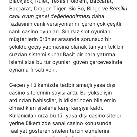
Blackjack, Rulet, Texas Hold’em, Baccarat,
Baccarat, Dragon Tiger, Sic Bo, Bingo ve
Betsilin
canlı oyun genel değerlendirmesi
daha
fazlasının canlı versiyonlarını içeren çok çeşitli
canlı casino oyunları. Sınırsız slot oyunları,
müşterilerin ürünler arasında sorunsuz bir
şekilde geçiş yapmasına olanak tanıyan tek bir
cüzdan sistemi sunar.Basit bir para yatırma
işlemi size bu tür oyunları güven çerçevesinde
oynama fırsatı verir.
Geçen yıl ülkemizde tedbir amaçlı yasa dışı
casino sitelerinin sayısı arttı. Bu yükselişin
ardından bahisçiler, bildiklerinden bile emin
olmadıkları sitelerle karşı karşıya kaldı.
Kullanıcılarımıza bu tür yasa dışı casino siteleri
yerine ülkemizde sanal casino konusunda
faaliyet gösteren siteleri tercih etmelerini