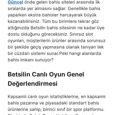
Güncel
önde gelen bahis siteleri arasında ilk
sıralarda yer almasını sağlar. Genellikle bahis
yaparken ekstra bahisler harcayarak büyük
kazanabilirsiniz. Tüm bu birimlere tekrar göz
attığınızda Betsilin bahis sitesinin ne kadar üye
dostu olduğunu göreceksiniz. Sınırsız slot
oyunları, müşterilerin ürünler arasında sorunsuz
bir şekilde geçiş yapmasına olanak tanıyan tek
bir cüzdan sistemi sunar.Peki hangi alanlarda
bahis imkanı sunuyor?
Betsilin Canlı Oyun Genel
Değerlendirmesi
Kapsamlı canlı oyun istatistiklerine, en kapsamlı
bahis pazarına ve piyasadaki standart bahis
ürünlerine sahip, birinci sınıf bir spor platformu.