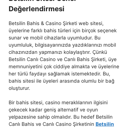
Değerlendirmesi
Betsilin Bahis & Casino Şirketi web sitesi,
üyelerine farklı bahis türleri için birçok seçenek
sunar ve mobil cihazlarla uyumludur. Bu
uyumluluk, bilgisayarınızda yazdıklarınızı mobil
cihazınızdan yapmanızı kolaylaştırır. Çünkü
Betsilin Canlı Casino ve Canlı Bahis Şirketi, üye
memnuniyetini çok ciddiye almakta ve üyelerine
her türlü faydayı sağlamak istemektedir. Bu,
bahis sitesi ile üyeleri arasında olumlu bir bağ
oluşturur.
Bir bahis sitesi, casino meraklılarının ilgisini
çekecek kadar geniş alternatif ve oyun
yelpazesine sahip olmalıdır. Bu hedef Betsilin
Canlı Bahis ve Canlı Casino Şirketinin
Betsilin