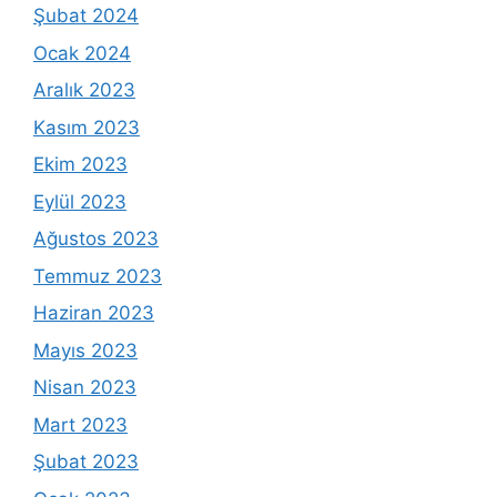
Şubat 2024
Ocak 2024
Aralık 2023
Kasım 2023
Ekim 2023
Eylül 2023
Ağustos 2023
Temmuz 2023
Haziran 2023
Mayıs 2023
Nisan 2023
Mart 2023
Şubat 2023