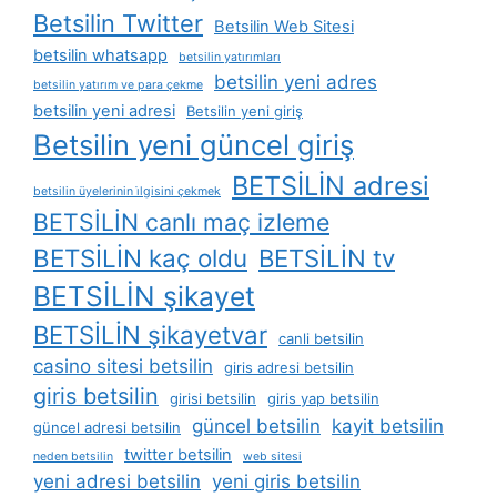
Betsilin Twitter
Betsilin Web Sitesi
betsilin whatsapp
betsilin yatırımları
betsilin yeni adres
betsilin yatırım ve para çekme
betsilin yeni adresi
Betsilin yeni giriş
Betsilin yeni güncel giriş
BETSİLİN adresi
betsilin üyelerinin i̇lgisini çekmek
BETSİLİN canlı maç izleme
BETSİLİN kaç oldu
BETSİLİN tv
BETSİLİN şikayet
BETSİLİN şikayetvar
canli betsilin
casino sitesi betsilin
giris adresi betsilin
giris betsilin
girisi betsilin
giris yap betsilin
güncel betsilin
kayit betsilin
güncel adresi betsilin
twitter betsilin
neden betsilin
web sitesi
yeni adresi betsilin
yeni giris betsilin