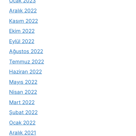
Ocak 2023
Aralık 2022
Kasım 2022
Ekim 2022
Eylül 2022
Ağustos 2022
Temmuz 2022
Haziran 2022
Mayıs 2022
Nisan 2022
Mart 2022
Şubat 2022
Ocak 2022
Aralık 2021