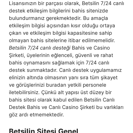
Lisansınızın bir parçası olarak, Betsilin 7/24 canlı
destek etkileşim bilgilerini bahis sitenizde
bulundurmanız gerekmektedir. Bu amaçla
etkileşim bilgisi açısından kısır olduğu ortaya
çıkan ve etkileşim bilgisi kapasitesine sahip
olmayan bahis sitelerine itibar edilmemelidir.
Betsilin 7/24 canlı desteği
Bahis ve Casino
Şirketi, üyelerinin eğlenceli, güvenli ve rahat
bahis oynamasını sağlamak için 7/24 canlı
destek sunmaktadır. Canlı destek uygulamamız
elinizin altında olmasının yanı sıra tüm şikayet
ve görüşlerinizi buradan yetkili personele
iletebilirsiniz. Çünkü alt yapısı üst düzey bir
bahis sitesi olarak kabul edilen Betsilin Canlı
Destek Bahis ve Canlı Casino Şirketi bu varlıkları
göz ardı etmemektedir.
Betsilin Sitesi Genel