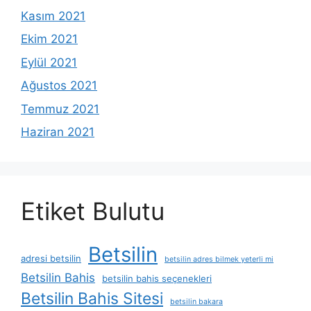
Kasım 2021
Ekim 2021
Eylül 2021
Ağustos 2021
Temmuz 2021
Haziran 2021
Etiket Bulutu
Betsilin
adresi betsilin
betsilin adres bilmek yeterli mi
Betsilin Bahis
betsilin bahis seçenekleri
Betsilin Bahis Sitesi
betsilin bakara