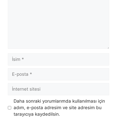
İsim
E-
posta
İnternet
sitesi
Daha sonraki yorumlarımda kullanılması için
adım, e-posta adresim ve site adresim bu
tarayıcıya kaydedilsin.