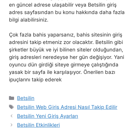
en güncel adrese ulaşabilir veya Betsilin giriş
adres sayfasından bu konu hakkında daha fazla
bilgi alabilirsiniz.
Çok fazla bahis yaparsanız, bahis sitesinin giriş
adresini takip etmeniz zor olacaktır. Betsilin gibi
şirketler büyük ve iyi bilinen siteler olduğundan,
giriş adresleri neredeyse her gün değişiyor. Yani
oyuncu dün girdiği siteye girmeye çalıştığında
yasak bir sayfa ile karşılaşıyor. Önerilen bazı
ipuçlarını takip ederek
Kategoriler
Betsilin
Etiketler
Betsilin Web Giriş Adresi Nasıl Takip Edilir
Betsilin Yeni Giriş Ayarları
Betsilin Etkinlikleri