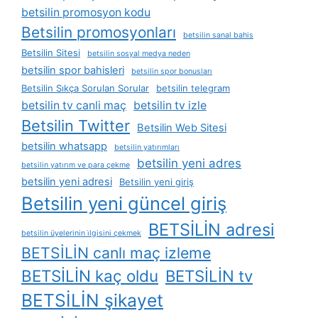
betsilin promosyon kodu
Betsilin promosyonları
betsilin sanal bahis
Betsilin Sitesi
betsilin sosyal medya neden
betsilin spor bahisleri
betsilin spor bonusları
Betsilin Sıkça Sorulan Sorular
betsilin telegram
betsilin tv canli maç
betsilin tv izle
Betsilin Twitter
Betsilin Web Sitesi
betsilin whatsapp
betsilin yatırımları
betsilin yeni adres
betsilin yatırım ve para çekme
betsilin yeni adresi
Betsilin yeni giriş
Betsilin yeni güncel giriş
BETSİLİN adresi
betsilin üyelerinin i̇lgisini çekmek
BETSİLİN canlı maç izleme
BETSİLİN kaç oldu
BETSİLİN tv
BETSİLİN şikayet