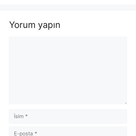
Yorum yapın
Yorum
İsim
E-