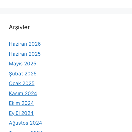
Arşivler
Haziran 2026
Haziran 2025
Mayıs 2025
Şubat 2025
Ocak 2025
Kasım 2024
Ekim 2024
Eylül 2024
Ağustos 2024