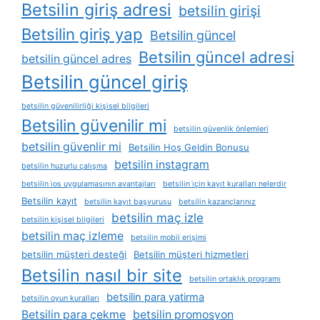
Betsilin giriş adresi
betsilin girişi
Betsilin giriş yap
Betsilin güncel
Betsilin güncel adresi
betsilin güncel adres
Betsilin güncel giriş
betsilin güvenilirliği kişisel bilgileri
Betsilin güvenilir mi
betsilin güvenlik önlemleri
betsilin güvenlir mi
Betsilin Hoş Geldin Bonusu
betsilin instagram
betsilin huzurlu çalışma
betsilin i̇os uygulamasının avantajları
betsilin i̇çin kayıt kuralları nelerdir
Betsilin kayıt
betsilin kayıt başvurusu
betsilin kazançlarınız
betsilin maç izle
betsilin kişisel bilgileri
betsilin maç izleme
betsilin mobil erişimi
betsilin müşteri desteği
Betsilin müşteri hizmetleri
Betsilin nasıl bir site
betsilin ortaklık programı
betsilin para yatirma
betsilin oyun kuralları
Betsilin para çekme
betsilin promosyon