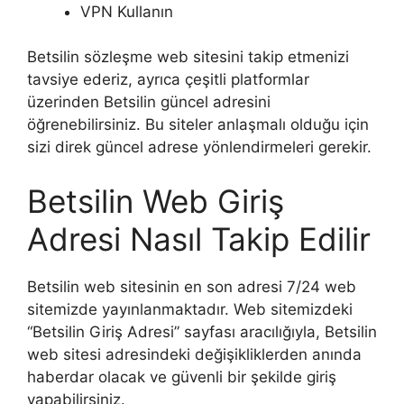
VPN Kullanın
Betsilin sözleşme web sitesini takip etmenizi
tavsiye ederiz, ayrıca çeşitli platformlar
üzerinden Betsilin güncel adresini
öğrenebilirsiniz. Bu siteler anlaşmalı olduğu için
sizi direk güncel adrese yönlendirmeleri gerekir.
Betsilin Web Giriş
Adresi Nasıl Takip Edilir
Betsilin web sitesinin en son adresi 7/24 web
sitemizde yayınlanmaktadır. Web sitemizdeki
“Betsilin Giriş Adresi” sayfası aracılığıyla, Betsilin
web sitesi adresindeki değişikliklerden anında
haberdar olacak ve güvenli bir şekilde giriş
yapabilirsiniz.