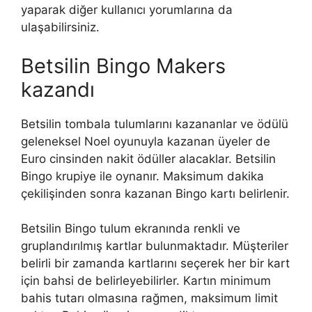
yaparak diğer kullanıcı yorumlarına da
ulaşabilirsiniz.
Betsilin Bingo Makers
kazandı
Betsilin tombala tulumlarını kazananlar ve ödülü
geleneksel Noel oyunuyla kazanan üyeler de
Euro cinsinden nakit ödüller alacaklar. Betsilin
Bingo krupiye ile oynanır. Maksimum dakika
çekilişinden sonra kazanan Bingo kartı belirlenir.
Betsilin Bingo tulum ekranında renkli ve
gruplandırılmış kartlar bulunmaktadır. Müşteriler
belirli bir zamanda kartlarını seçerek her bir kart
için bahsi de belirleyebilirler. Kartın minimum
bahis tutarı olmasına rağmen, maksimum limit