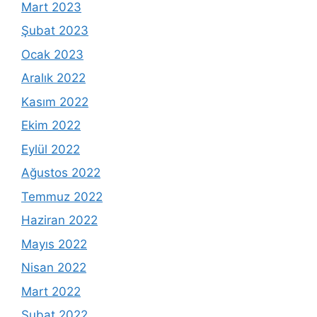
Mart 2023
Şubat 2023
Ocak 2023
Aralık 2022
Kasım 2022
Ekim 2022
Eylül 2022
Ağustos 2022
Temmuz 2022
Haziran 2022
Mayıs 2022
Nisan 2022
Mart 2022
Şubat 2022