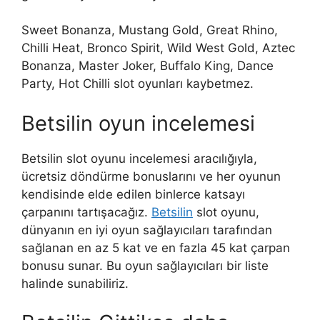
Sweet Bonanza, Mustang Gold, Great Rhino,
Chilli Heat, Bronco Spirit, Wild West Gold, Aztec
Bonanza, Master Joker, Buffalo King, Dance
Party, Hot Chilli slot oyunları kaybetmez.
Betsilin oyun incelemesi
Betsilin slot oyunu incelemesi aracılığıyla,
ücretsiz döndürme bonuslarını ve her oyunun
kendisinde elde edilen binlerce katsayı
çarpanını tartışacağız.
Betsilin
slot oyunu,
dünyanın en iyi oyun sağlayıcıları tarafından
sağlanan en az 5 kat ve en fazla 45 kat çarpan
bonusu sunar. Bu oyun sağlayıcıları bir liste
halinde sunabiliriz.