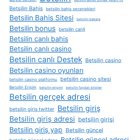
betsilin adres bilmek yeterli mi
Betsilin Bahis
betsilin bahis seçenekleri
Betsilin Bahis Sitesi
betsilin bakara
Betsilin bonus
betsilin canli
Betsilin canlı bahis
Betsilin canlı casino
Betsilin canlı Destek
Betsilin casino
Betsilin casino oyunları
betsilin casino sitesi
betsilin casino platformu
Betsilin Erişim
betsilin erişimi
betsilin faydalı bilgiler
Betsilin gerçek adresi
Betsilin giriş
betsilin giris twitter
Betsilin giriş adresi
betsilin girişi
Betsilin giriş yap
Betsilin güncel
Betsilin güncel adresi