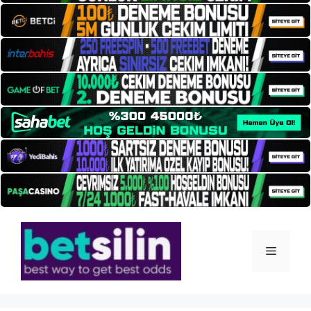
İçeriğe
atla
Menü