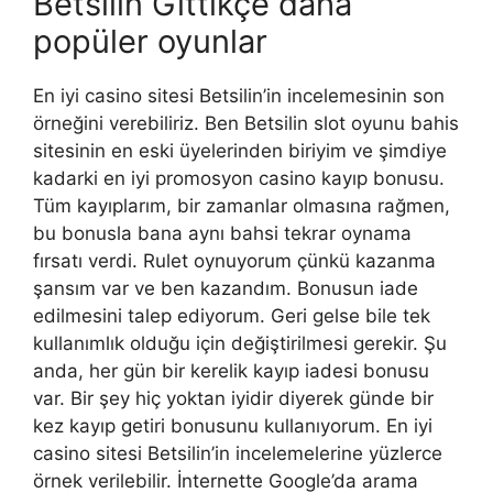
Betsilin Gittikçe daha
popüler oyunlar
En iyi casino sitesi Betsilin’in incelemesinin son
örneğini verebiliriz. Ben Betsilin slot oyunu bahis
sitesinin en eski üyelerinden biriyim ve şimdiye
kadarki en iyi promosyon casino kayıp bonusu.
Tüm kayıplarım, bir zamanlar olmasına rağmen,
bu bonusla bana aynı bahsi tekrar oynama
fırsatı verdi. Rulet oynuyorum çünkü kazanma
şansım var ve ben kazandım. Bonusun iade
edilmesini talep ediyorum. Geri gelse bile tek
kullanımlık olduğu için değiştirilmesi gerekir. Şu
anda, her gün bir kerelik kayıp iadesi bonusu
var. Bir şey hiç yoktan iyidir diyerek günde bir
kez kayıp getiri bonusunu kullanıyorum. En iyi
casino sitesi Betsilin’in incelemelerine yüzlerce
örnek verilebilir. İnternette Google’da arama