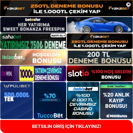
×
BETSILIN GİRİŞ İÇİN TIKLAYINIZ!