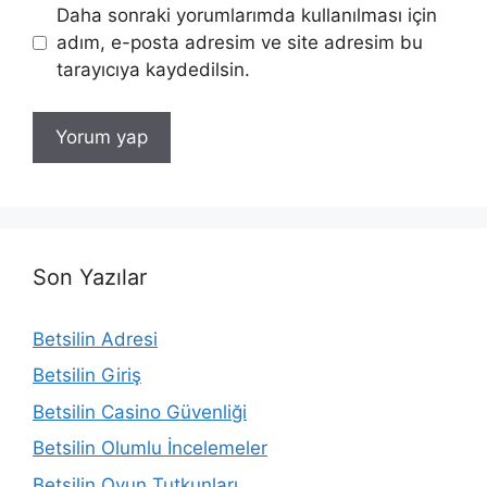
Daha sonraki yorumlarımda kullanılması için
adım, e-posta adresim ve site adresim bu
tarayıcıya kaydedilsin.
Son Yazılar
Betsilin Adresi
Betsilin Giriş
Betsilin Casino Güvenliği
Betsilin Olumlu İncelemeler
Betsilin Oyun Tutkunları