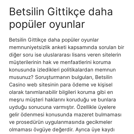
Betsilin Gittikçe daha
popüler oyunlar
Betsilin Gittikçe daha popüler oyunlar
memnuniyetsizlik anketi kapsamında sorulan bir
diğer soru ise uluslararası lisans veren sitelerin
müşterilerinin hak ve menfaatlerini koruma
konusunda izledikleri politikalardan memnun
musunuz? Soruşturmanın bulguları, Betsilin
Casino web sitesinin para ödeme ve kişisel
olarak tanımlanabilir bilgileri koruma gibi en
meşru müşteri haklarını koruduğu ve bunlara
uyduğu sonucuna varmıştır. Özellikle üyelere
gelir ödenmesi konusunda mazeret bulmaması
ve prosedürün uygulanmasında gecikmeler
olmaması övgüye değerdir. Ayrıca üye kaydı