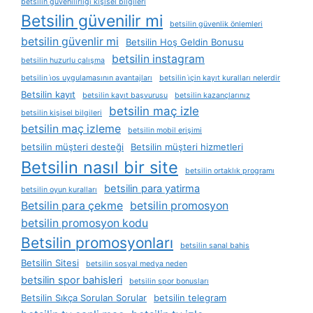
betsilin güvenilirliği kişisel bilgileri
Betsilin güvenilir mi
betsilin güvenlik önlemleri
betsilin güvenlir mi
Betsilin Hoş Geldin Bonusu
betsilin instagram
betsilin huzurlu çalışma
betsilin i̇os uygulamasının avantajları
betsilin i̇çin kayıt kuralları nelerdir
Betsilin kayıt
betsilin kayıt başvurusu
betsilin kazançlarınız
betsilin maç izle
betsilin kişisel bilgileri
betsilin maç izleme
betsilin mobil erişimi
betsilin müşteri desteği
Betsilin müşteri hizmetleri
Betsilin nasıl bir site
betsilin ortaklık programı
betsilin para yatirma
betsilin oyun kuralları
Betsilin para çekme
betsilin promosyon
betsilin promosyon kodu
Betsilin promosyonları
betsilin sanal bahis
Betsilin Sitesi
betsilin sosyal medya neden
betsilin spor bahisleri
betsilin spor bonusları
Betsilin Sıkça Sorulan Sorular
betsilin telegram