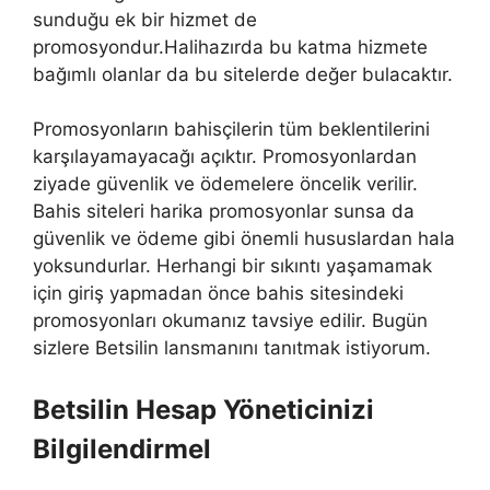
sunduğu ek bir hizmet de
promosyondur.Halihazırda bu katma hizmete
bağımlı olanlar da bu sitelerde değer bulacaktır.
Promosyonların bahisçilerin tüm beklentilerini
karşılayamayacağı açıktır. Promosyonlardan
ziyade güvenlik ve ödemelere öncelik verilir.
Bahis siteleri harika promosyonlar sunsa da
güvenlik ve ödeme gibi önemli hususlardan hala
yoksundurlar. Herhangi bir sıkıntı yaşamamak
için giriş yapmadan önce bahis sitesindeki
promosyonları okumanız tavsiye edilir. Bugün
sizlere Betsilin lansmanını tanıtmak istiyorum.
Betsilin Hesap Yöneticinizi
Bilgilendirmel