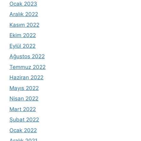
Ocak 2023
Aralık 2022
Kasım 2022
Ekim 2022
Eylül 2022
Ağustos 2022
Temmuz 2022
Haziran 2022
Mayıs 2022
Nisan 2022
Mart 2022
Şubat 2022
Ocak 2022
Aralık 2021