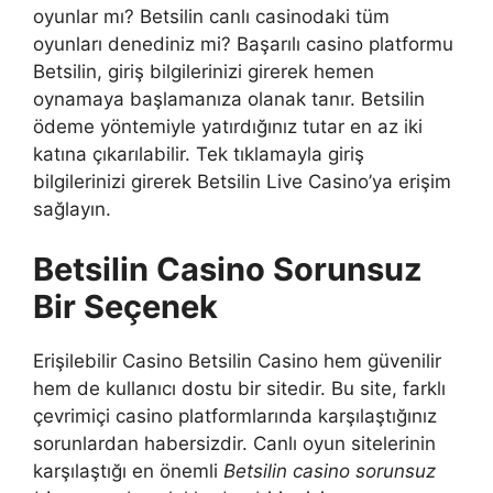
oyunlar mı? Betsilin canlı casinodaki tüm
oyunları denediniz mi? Başarılı casino platformu
Betsilin, giriş bilgilerinizi girerek hemen
oynamaya başlamanıza olanak tanır. Betsilin
ödeme yöntemiyle yatırdığınız tutar en az iki
katına çıkarılabilir. Tek tıklamayla giriş
bilgilerinizi girerek Betsilin Live Casino’ya erişim
sağlayın.
Betsilin Casino Sorunsuz
Bir Seçenek
Erişilebilir Casino Betsilin Casino hem güvenilir
hem de kullanıcı dostu bir sitedir. Bu site, farklı
çevrimiçi casino platformlarında karşılaştığınız
sorunlardan habersizdir. Canlı oyun sitelerinin
karşılaştığı en önemli
Betsilin casino sorunsuz