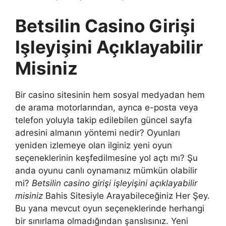
Betsilin Casino Girişi
Işleyişini Açıklayabilir
Misiniz
Bir casino sitesinin hem sosyal medyadan hem
de arama motorlarından, ayrıca e-posta veya
telefon yoluyla takip edilebilen güncel sayfa
adresini almanın yöntemi nedir? Oyunları
yeniden izlemeye olan ilginiz yeni oyun
seçeneklerinin keşfedilmesine yol açtı mı? Şu
anda oyunu canlı oynamanız mümkün olabilir
mi?
Betsilin casino girişi işleyişini açıklayabilir
misiniz
Bahis Sitesiyle Arayabileceğiniz Her Şey.
Bu yana mevcut oyun seçeneklerinde herhangi
bir sınırlama olmadığından şanslısınız. Yeni