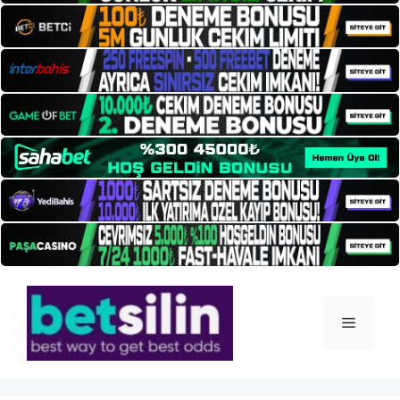
İçeriğe
atla
Menü