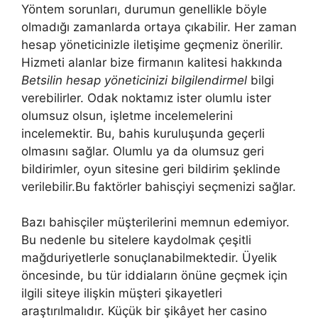
Yöntem sorunları, durumun genellikle böyle
olmadığı zamanlarda ortaya çıkabilir. Her zaman
hesap yöneticinizle iletişime geçmeniz önerilir.
Hizmeti alanlar bize firmanın kalitesi hakkında
Betsilin hesap yöneticinizi bilgilendirmel
bilgi
verebilirler. Odak noktamız ister olumlu ister
olumsuz olsun, işletme incelemelerini
incelemektir. Bu, bahis kuruluşunda geçerli
olmasını sağlar. Olumlu ya da olumsuz geri
bildirimler, oyun sitesine geri bildirim şeklinde
verilebilir.Bu faktörler bahisçiyi seçmenizi sağlar.
Bazı bahisçiler müşterilerini memnun edemiyor.
Bu nedenle bu sitelere kaydolmak çeşitli
mağduriyetlerle sonuçlanabilmektedir. Üyelik
öncesinde, bu tür iddiaların önüne geçmek için
ilgili siteye ilişkin müşteri şikayetleri
araştırılmalıdır. Küçük bir şikâyet her casino