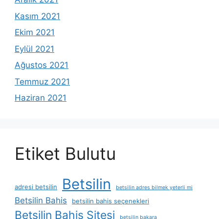
Kasım 2021
Ekim 2021
Eylül 2021
Ağustos 2021
Temmuz 2021
Haziran 2021
Etiket Bulutu
Betsilin
adresi betsilin
betsilin adres bilmek yeterli mi
Betsilin Bahis
betsilin bahis seçenekleri
Betsilin Bahis Sitesi
betsilin bakara