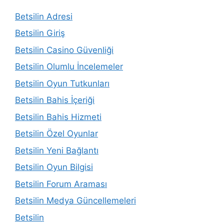
Betsilin Adresi
Betsilin Giriş
Betsilin Casino Güvenliği
Betsilin Olumlu İncelemeler
Betsilin Oyun Tutkunları
Betsilin Bahis İçeriği
Betsilin Bahis Hizmeti
Betsilin Özel Oyunlar
Betsilin Yeni Bağlantı
Betsilin Oyun Bilgisi
Betsilin Forum Araması
Betsilin Medya Güncellemeleri
Betsilin