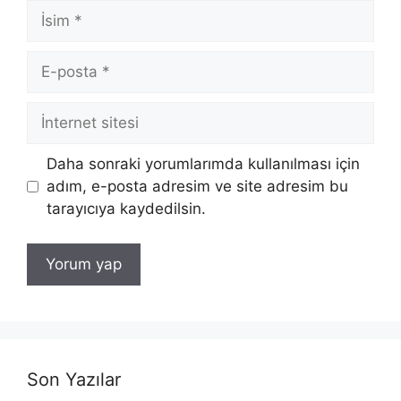
İsim
E-
posta
İnternet
sitesi
Daha sonraki yorumlarımda kullanılması için
adım, e-posta adresim ve site adresim bu
tarayıcıya kaydedilsin.
Son Yazılar