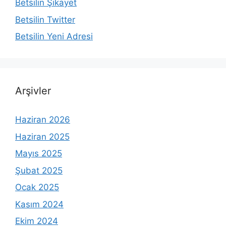
Betsilin Şikayet
Betsilin Twitter
Betsilin Yeni Adresi
Arşivler
Haziran 2026
Haziran 2025
Mayıs 2025
Şubat 2025
Ocak 2025
Kasım 2024
Ekim 2024