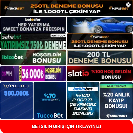
×
BETSILIN GİRİŞ İÇİN TIKLAYINIZ!