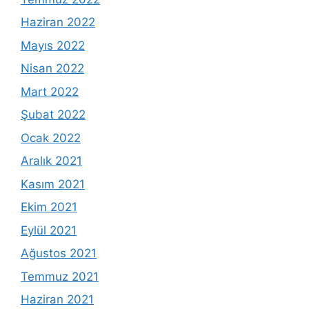
Haziran 2022
Mayıs 2022
Nisan 2022
Mart 2022
Şubat 2022
Ocak 2022
Aralık 2021
Kasım 2021
Ekim 2021
Eylül 2021
Ağustos 2021
Temmuz 2021
Haziran 2021