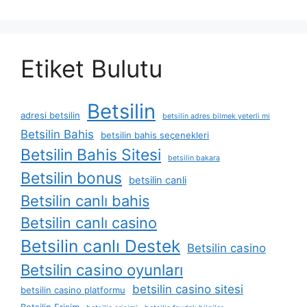
Etiket Bulutu
Betsilin
adresi betsilin
betsilin adres bilmek yeterli mi
Betsilin Bahis
betsilin bahis seçenekleri
Betsilin Bahis Sitesi
betsilin bakara
Betsilin bonus
betsilin canli
Betsilin canlı bahis
Betsilin canlı casino
Betsilin canlı Destek
Betsilin casino
Betsilin casino oyunları
betsilin casino sitesi
betsilin casino platformu