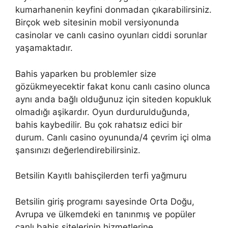
kumarhanenin keyfini donmadan çıkarabilirsiniz.
Birçok web sitesinin mobil versiyonunda
casinolar ve canlı casino oyunları ciddi sorunlar
yaşamaktadır.
Bahis yaparken bu problemler size
gözükmeyecektir fakat konu canlı casino olunca
aynı anda bağlı olduğunuz için siteden kopukluk
olmadığı aşikardır. Oyun durdurulduğunda,
bahis kaybedilir. Bu çok rahatsız edici bir
durum. Canlı casino oyununda/4 çevrim içi olma
şansınızı değerlendirebilirsiniz.
Betsilin Kayıtlı bahisçilerden terfi yağmuru
Betsilin giriş programı sayesinde Orta Doğu,
Avrupa ve ülkemdeki en tanınmış ve popüler
canlı bahis sitelerinin hizmetlerine