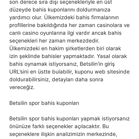
son derece sıra dışı seçenekleriyle en üst
düzeyde bahis kuponlarını doldurmanıza
yardımcı olur. Ülkemizdeki bahis firmalarının
profillerine bakıldığında her zaman casinolara ve
canlı casino oyunlarına ilgi vardır ancak bahis
seçenekleri her zaman merkezdedir.
Ülkemizdeki en hakim şirketlerden biri olarak
izin şeklinde bahisler yapmaktadır. Yasal olarak
bahis oynamak istiyorsanız, Betsilin’in giriş
URL’sini en üstte bulabilir, kuponu web sitesinde
doldurabilirsiniz, detayları daha sonra
vereceğiz.
Betsilin spor bahis kuponları
Betsilin spor bahis kuponları yapmak istiyorsanız
önünüze farklı seçenekler açılacaktır. Bu
seçeneklere ilişkin analizimizin merkezinde,