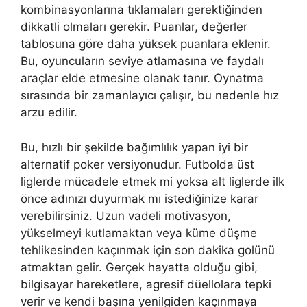
kombinasyonlarına tıklamaları gerektiğinden
dikkatli olmaları gerekir. Puanlar, değerler
tablosuna göre daha yüksek puanlara eklenir.
Bu, oyuncuların seviye atlamasına ve faydalı
araçlar elde etmesine olanak tanır. Oynatma
sırasında bir zamanlayıcı çalışır, bu nedenle hız
arzu edilir.
Bu, hızlı bir şekilde bağımlılık yapan iyi bir
alternatif poker versiyonudur. Futbolda üst
liglerde mücadele etmek mi yoksa alt liglerde ilk
önce adınızı duyurmak mı istediğinize karar
verebilirsiniz. Uzun vadeli motivasyon,
yükselmeyi kutlamaktan veya küme düşme
tehlikesinden kaçınmak için son dakika golünü
atmaktan gelir. Gerçek hayatta olduğu gibi,
bilgisayar hareketlere, agresif düellolara tepki
verir ve kendi başına yenilgiden kaçınmaya