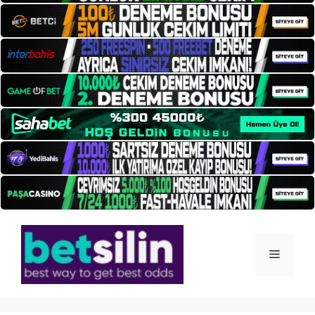
İçeriğe
atla
Menü