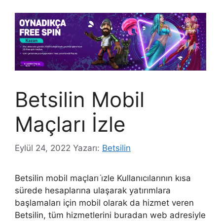
Betsilin Mobil
Maçları İzle
Eylül 24, 2022
Yazarı:
Betsilin
Betsilin mobil maçları i̇zle Kullanıcılarının kısa
sürede hesaplarına ulaşarak yatırımlara
başlamaları için mobil olarak da hizmet veren
Betsilin, tüm hizmetlerini buradan web adresiyle