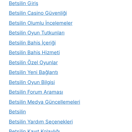
Betsilin Giriş
Betsilin Casino Güvenliği
Betsilin Olumlu İncelemeler
Betsilin Oyun Tutkunları
Betsilin Bahis İçeriği
Betsilin Bahis Hizmeti
Betsilin Özel Oyunlar
Betsilin Yeni Bağlantı
Betsilin Oyun Bilgisi
Betsilin Forum Araması
Betsilin Medya Güncellemeleri
Betsilin
Betsilin Yardım Seçenekleri
Betsilin Kayıt Kolaylığı