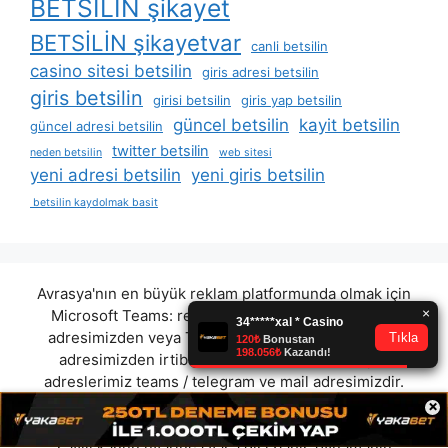
BETSİLİN şikayet
BETSİLİN şikayetvar
canli betsilin
casino sitesi betsilin
giris adresi betsilin
giris betsilin
girisi betsilin
giris yap betsilin
güncel betsilin
kayit betsilin
güncel adresi betsilin
twitter betsilin
neden betsilin
web sitesi
yeni adresi betsilin
yeni giris betsilin
betsilin kaydolmak basit
Avrasya'nın en büyük reklam platformunda olmak için
Microsoft Teams:
reklam@avrasyamarketing.com
adresimizden veya Telegram: @Avrasyamarketing
adresimizden irtibat kurabilirsiniz. (Tek iletişim
adreslerimiz teams / telegram ve mail adresimizdir.
Harici hiçbir iletişim adresimiz bulunmamaktadır.
×
Lütfen itibar etmeyiniz.) Türkiye yasalarına göre 7258
sayılı kanun uyarınca yasa dışı bahis oynamanın