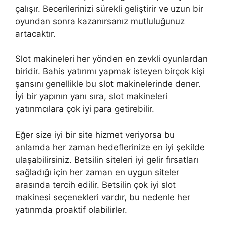
çalışır. Becerilerinizi sürekli geliştirir ve uzun bir
oyundan sonra kazanırsanız mutluluğunuz
artacaktır.
Slot makineleri her yönden en zevkli oyunlardan
biridir. Bahis yatırımı yapmak isteyen birçok kişi
şansını genellikle bu slot makinelerinde dener.
İyi bir yapının yanı sıra, slot makineleri
yatırımcılara çok iyi para getirebilir.
Eğer size iyi bir site hizmet veriyorsa bu
anlamda her zaman hedeflerinize en iyi şekilde
ulaşabilirsiniz. Betsilin siteleri iyi gelir fırsatları
sağladığı için her zaman en uygun siteler
arasında tercih edilir. Betsilin çok iyi slot
makinesi seçenekleri vardır, bu nedenle her
yatırımda proaktif olabilirler.