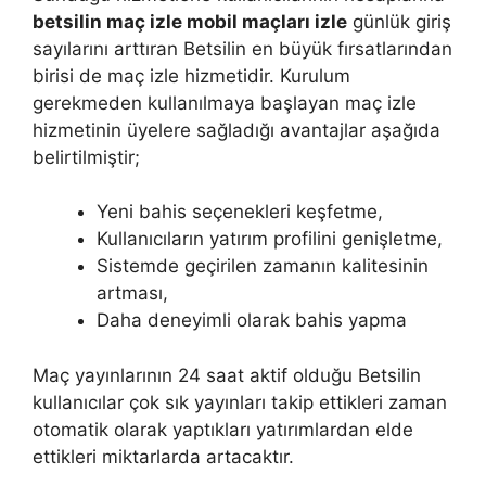
betsilin maç izle mobil maçları izle
günlük giriş
sayılarını arttıran Betsilin en büyük fırsatlarından
birisi de maç izle hizmetidir. Kurulum
gerekmeden kullanılmaya başlayan maç izle
hizmetinin üyelere sağladığı avantajlar aşağıda
belirtilmiştir;
Yeni bahis seçenekleri keşfetme,
Kullanıcıların yatırım profilini genişletme,
Sistemde geçirilen zamanın kalitesinin
artması,
Daha deneyimli olarak bahis yapma
Maç yayınlarının 24 saat aktif olduğu Betsilin
kullanıcılar çok sık yayınları takip ettikleri zaman
otomatik olarak yaptıkları yatırımlardan elde
ettikleri miktarlarda artacaktır.