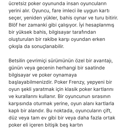
ücretsiz poker oyununda insan oyuncuların
yerini alır. Oyuncu, fare imleci ile uygun kartı
seçer, yeniden yükler, bahis oynar ve turu bitirir.
Blöf her zamanki gibi çalışıyor. İyi hesaplanmış
bir yüksek bahis, bilgisayar tarafından
oluşturulan bir rakibe karşı oyundan erken
çıkışla da sonuçlanabilir.
Betsilin çevrimiçi sürümünün özel bir avantajı,
günün veya gecenin herhangi bir saatinde
bilgisayar ve poker oynamaya
başlayabilmenizdir. Poker Frenzy, yepyeni bir
oyun şekli yaratmak için klasik poker kartlarını
ve kurallarını kullanır. Bir oyuncunun sırasının
karşısında oturmak yerine, oyun alanı kartlarla
kaplı bir alandır. Bu noktada, oyuncuların çift,
düz veya tam ev gibi bir veya daha fazla ortak
poker eli içeren bitişik beş kartın