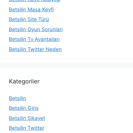
Betsilin Masa Keyfi
Betsilin Site Türü
Betsilin Oyun Sorunları
Betsilin Tv Avantajları
Betsilin Twitter Neden
Kategoriler
Betsilin
Betsilin Giriş
Betsilin Şikayet
Betsilin Twitter