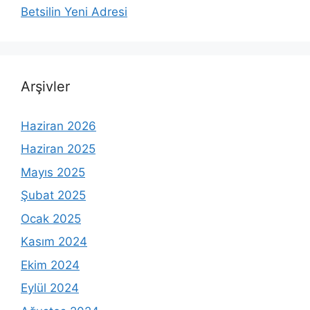
Betsilin Yeni Adresi
Arşivler
Haziran 2026
Haziran 2025
Mayıs 2025
Şubat 2025
Ocak 2025
Kasım 2024
Ekim 2024
Eylül 2024