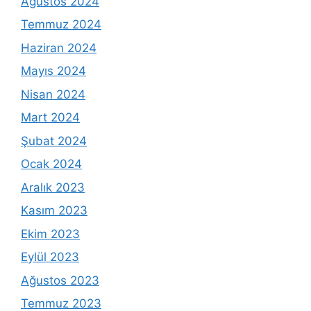
Ağustos 2024
Temmuz 2024
Haziran 2024
Mayıs 2024
Nisan 2024
Mart 2024
Şubat 2024
Ocak 2024
Aralık 2023
Kasım 2023
Ekim 2023
Eylül 2023
Ağustos 2023
Temmuz 2023