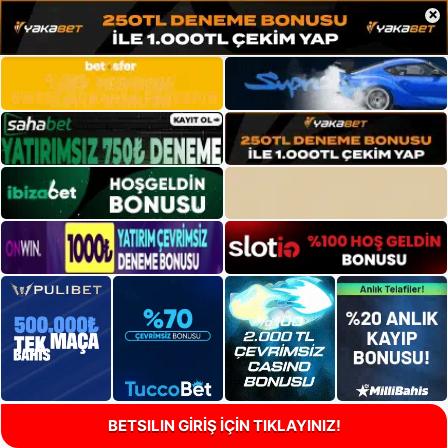
×
BETSILIN GİRİŞ İÇİN TIKLAYINIZ!