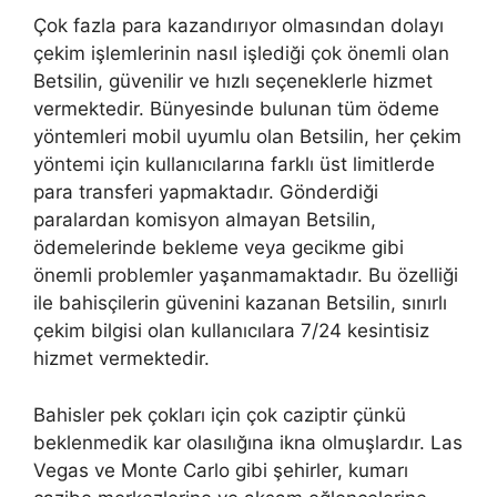
Çok fazla para kazandırıyor olmasından dolayı
çekim işlemlerinin nasıl işlediği çok önemli olan
Betsilin, güvenilir ve hızlı seçeneklerle hizmet
vermektedir. Bünyesinde bulunan tüm ödeme
yöntemleri mobil uyumlu olan Betsilin, her çekim
yöntemi için kullanıcılarına farklı üst limitlerde
para transferi yapmaktadır. Gönderdiği
paralardan komisyon almayan Betsilin,
ödemelerinde bekleme veya gecikme gibi
önemli problemler yaşanmamaktadır. Bu özelliği
ile bahisçilerin güvenini kazanan Betsilin, sınırlı
çekim bilgisi olan kullanıcılara 7/24 kesintisiz
hizmet vermektedir.
Bahisler pek çokları için çok caziptir çünkü
beklenmedik kar olasılığına ikna olmuşlardır. Las
Vegas ve Monte Carlo gibi şehirler, kumarı