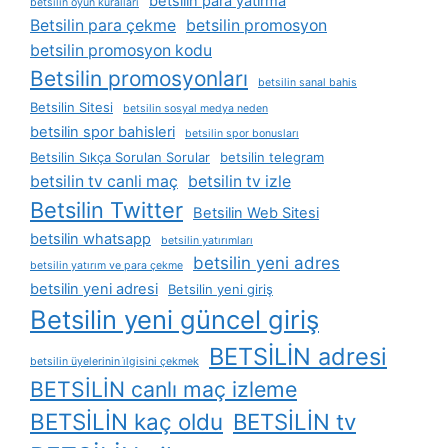
betsilin para yatirma
betsilin oyun kuralları
Betsilin para çekme
betsilin promosyon
betsilin promosyon kodu
Betsilin promosyonları
betsilin sanal bahis
Betsilin Sitesi
betsilin sosyal medya neden
betsilin spor bahisleri
betsilin spor bonusları
Betsilin Sıkça Sorulan Sorular
betsilin telegram
betsilin tv canli maç
betsilin tv izle
Betsilin Twitter
Betsilin Web Sitesi
betsilin whatsapp
betsilin yatırımları
betsilin yeni adres
betsilin yatırım ve para çekme
betsilin yeni adresi
Betsilin yeni giriş
Betsilin yeni güncel giriş
BETSİLİN adresi
betsilin üyelerinin i̇lgisini çekmek
BETSİLİN canlı maç izleme
BETSİLİN kaç oldu
BETSİLİN tv