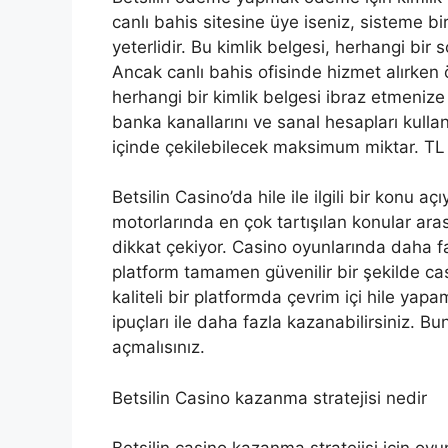
canlı bahis sitesine üye iseniz, sisteme bi
yeterlidir. Bu kimlik belgesi, herhangi bir 
Ancak canlı bahis ofisinde hizmet alırk
herhangi bir kimlik belgesi ibraz etmenize
banka kanallarını ve sanal hesapları kulla
içinde çekilebilecek maksimum miktar. TL o
Betsilin Casino’da hile ile ilgili bir konu
motorlarında en çok tartışılan konular ara
dikkat çekiyor. Casino oyunlarında daha 
platform tamamen güvenilir bir şekilde ca
kaliteli bir platformda çevrim içi hile yap
ipuçları ile daha fazla kazanabilirsiniz. Bu
açmalısınız.
Betsilin Casino kazanma stratejisi nedir