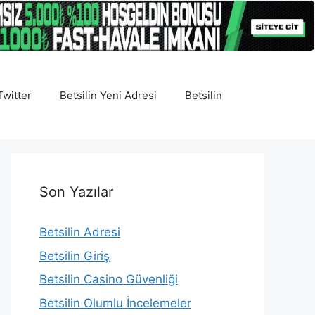
Twitter
Betsilin Yeni Adresi
Betsilin
Son Yazılar
Betsilin Adresi
Betsilin Giriş
Betsilin Casino Güvenliği
Betsilin Olumlu İncelemeler