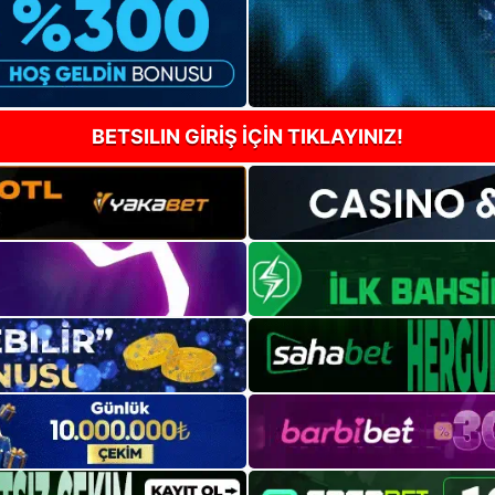
BETSILIN GİRİŞ İÇİN TIKLAYINIZ!