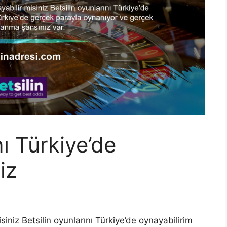
nı Türkiye’de
iz
isiniz Betsilin oyunlarını Türkiye’de oynayabilirim