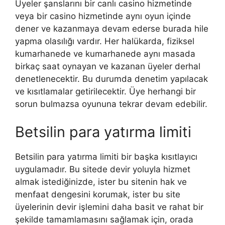
Üyeler şanslarını bir canlı casino hizmetinde
veya bir casino hizmetinde aynı oyun içinde
dener ve kazanmaya devam ederse burada hile
yapma olasılığı vardır. Her halükarda, fiziksel
kumarhanede ve kumarhanede aynı masada
birkaç saat oynayan ve kazanan üyeler derhal
denetlenecektir. Bu durumda denetim yapılacak
ve kısıtlamalar getirilecektir. Üye herhangi bir
sorun bulmazsa oyununa tekrar devam edebilir.
Betsilin para yatırma limiti
Betsilin para yatırma limiti bir başka kısıtlayıcı
uygulamadır. Bu sitede devir yoluyla hizmet
almak istediğinizde, ister bu sitenin hak ve
menfaat dengesini korumak, ister bu site
üyelerinin devir işlemini daha basit ve rahat bir
şekilde tamamlamasını sağlamak için, orada