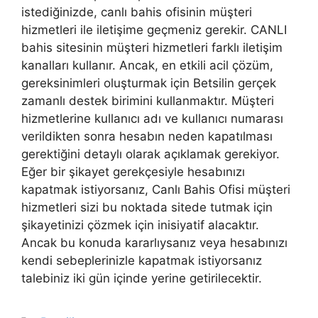
istediğinizde, canlı bahis ofisinin müşteri
hizmetleri ile iletişime geçmeniz gerekir. CANLI
bahis sitesinin müşteri hizmetleri farklı iletişim
kanalları kullanır. Ancak, en etkili acil çözüm,
gereksinimleri oluşturmak için Betsilin gerçek
zamanlı destek birimini kullanmaktır. Müşteri
hizmetlerine kullanıcı adı ve kullanıcı numarası
verildikten sonra hesabın neden kapatılması
gerektiğini detaylı olarak açıklamak gerekiyor.
Eğer bir şikayet gerekçesiyle hesabınızı
kapatmak istiyorsanız, Canlı Bahis Ofisi müşteri
hizmetleri sizi bu noktada sitede tutmak için
şikayetinizi çözmek için inisiyatif alacaktır.
Ancak bu konuda kararlıysanız veya hesabınızı
kendi sebeplerinizle kapatmak istiyorsanız
talebiniz iki gün içinde yerine getirilecektir.