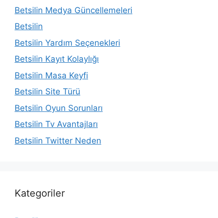
Betsilin Medya Güncellemeleri
Betsilin
Betsilin Yardım Seçenekleri
Betsilin Kayıt Kolaylığı
Betsilin Masa Keyfi
Betsilin Site Türü
Betsilin Oyun Sorunları
Betsilin Tv Avantajları
Betsilin Twitter Neden
Kategoriler