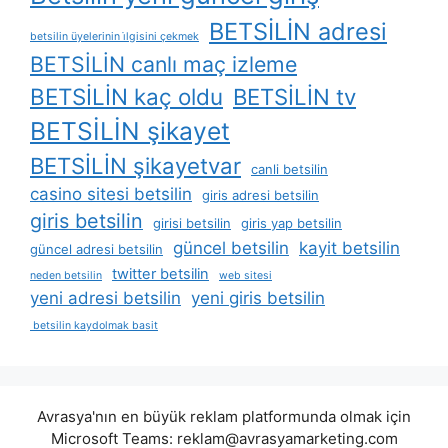
BETSİLİN adresi
betsilin üyelerinin i̇lgisini çekmek
BETSİLİN canlı maç izleme
BETSİLİN kaç oldu
BETSİLİN tv
BETSİLİN şikayet
BETSİLİN şikayetvar
canli betsilin
casino sitesi betsilin
giris adresi betsilin
giris betsilin
girisi betsilin
giris yap betsilin
güncel betsilin
kayit betsilin
güncel adresi betsilin
twitter betsilin
neden betsilin
web sitesi
yeni adresi betsilin
yeni giris betsilin
betsilin kaydolmak basit
Avrasya'nın en büyük reklam platformunda olmak için
Microsoft Teams:
reklam@avrasyamarketing.com