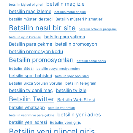
betsilin maç izle
betsilin kişisel bilgileri
betsilin maç izleme
betsilin mobil erişimi
betsilin müşteri desteği
Betsilin müşteri hizmetleri
Betsilin nasıl bir site
betsilin ortaklık programı
betsilin para yatirma
betsilin oyun kuralları
Betsilin para çekme
betsilin promosyon
betsilin promosyon kodu
Betsilin promosyonları
betsilin sanal bahis
Betsilin Sitesi
betsilin sosyal medya neden
betsilin spor bahisleri
betsilin spor bonusları
Betsilin Sıkça Sorulan Sorular
betsilin telegram
betsilin tv canli maç
betsilin tv izle
Betsilin Twitter
Betsilin Web Sitesi
betsilin whatsapp
betsilin yatırımları
betsilin yeni adres
betsilin yatırım ve para çekme
betsilin yeni adresi
Betsilin yeni giriş
Betsilin yeni güncel giriş