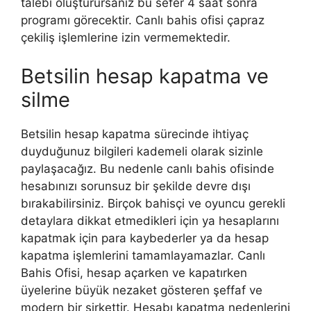
talebi oluşturursanız bu sefer 4 saat sonra
programı görecektir. Canlı bahis ofisi çapraz
çekiliş işlemlerine izin vermemektedir.
Betsilin hesap kapatma ve
silme
Betsilin hesap kapatma sürecinde ihtiyaç
duyduğunuz bilgileri kademeli olarak sizinle
paylaşacağız. Bu nedenle canlı bahis ofisinde
hesabınızı sorunsuz bir şekilde devre dışı
bırakabilirsiniz. Birçok bahisçi ve oyuncu gerekli
detaylara dikkat etmedikleri için ya hesaplarını
kapatmak için para kaybederler ya da hesap
kapatma işlemlerini tamamlayamazlar. Canlı
Bahis Ofisi, hesap açarken ve kapatırken
üyelerine büyük nezaket gösteren şeffaf ve
modern bir şirkettir. Hesabı kapatma nedenlerini