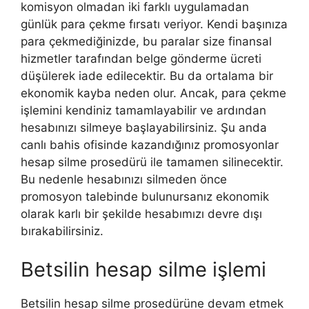
komisyon olmadan iki farklı uygulamadan
günlük para çekme fırsatı veriyor. Kendi başınıza
para çekmediğinizde, bu paralar size finansal
hizmetler tarafından belge gönderme ücreti
düşülerek iade edilecektir. Bu da ortalama bir
ekonomik kayba neden olur. Ancak, para çekme
işlemini kendiniz tamamlayabilir ve ardından
hesabınızı silmeye başlayabilirsiniz. Şu anda
canlı bahis ofisinde kazandığınız promosyonlar
hesap silme prosedürü ile tamamen silinecektir.
Bu nedenle hesabınızı silmeden önce
promosyon talebinde bulunursanız ekonomik
olarak karlı bir şekilde hesabımızı devre dışı
bırakabilirsiniz.
Betsilin hesap silme işlemi
Betsilin hesap silme prosedürüne devam etmek