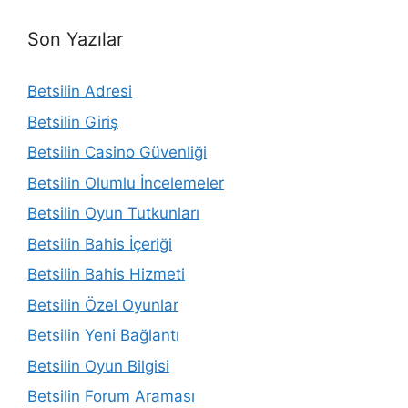
Son Yazılar
Betsilin Adresi
Betsilin Giriş
Betsilin Casino Güvenliği
Betsilin Olumlu İncelemeler
Betsilin Oyun Tutkunları
Betsilin Bahis İçeriği
Betsilin Bahis Hizmeti
Betsilin Özel Oyunlar
Betsilin Yeni Bağlantı
Betsilin Oyun Bilgisi
Betsilin Forum Araması