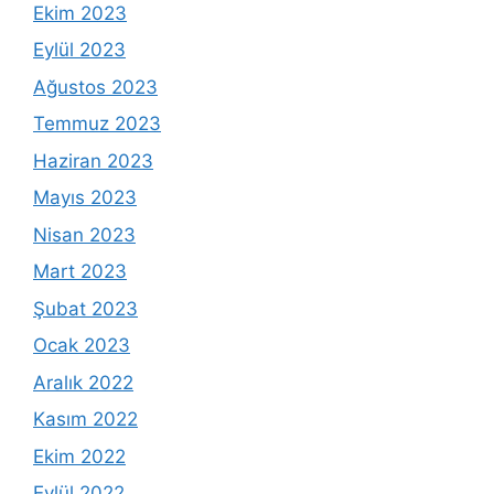
Ekim 2023
Eylül 2023
Ağustos 2023
Temmuz 2023
Haziran 2023
Mayıs 2023
Nisan 2023
Mart 2023
Şubat 2023
Ocak 2023
Aralık 2022
Kasım 2022
Ekim 2022
Eylül 2022