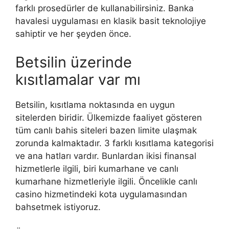
farklı prosedürler de kullanabilirsiniz. Banka
havalesi uygulaması en klasik basit teknolojiye
sahiptir ve her şeyden önce.
Betsilin üzerinde
kısıtlamalar var mı
Betsilin, kısıtlama noktasında en uygun
sitelerden biridir. Ülkemizde faaliyet gösteren
tüm canlı bahis siteleri bazen limite ulaşmak
zorunda kalmaktadır. 3 farklı kısıtlama kategorisi
ve ana hatları vardır. Bunlardan ikisi finansal
hizmetlerle ilgili, biri kumarhane ve canlı
kumarhane hizmetleriyle ilgili. Öncelikle canlı
casino hizmetindeki kota uygulamasından
bahsetmek istiyoruz.