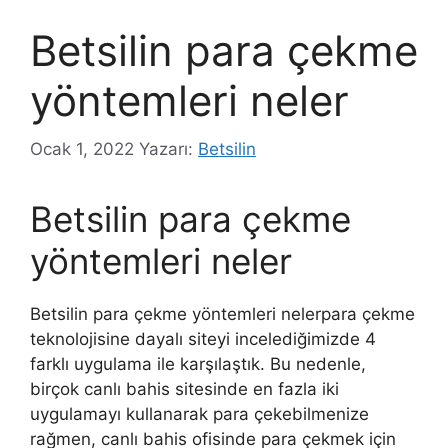
Betsilin para çekme
yöntemleri neler
Ocak 1, 2022
Yazarı:
Betsilin
Betsilin para çekme
yöntemleri neler
Betsilin para çekme yöntemleri nelerpara çekme
teknolojisine dayalı siteyi incelediğimizde 4
farklı uygulama ile karşılaştık. Bu nedenle,
birçok canlı bahis sitesinde en fazla iki
uygulamayı kullanarak para çekebilmenize
rağmen, canlı bahis ofisinde para çekmek için