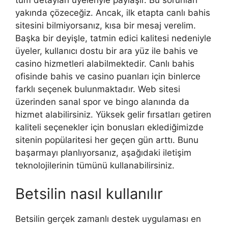
tüm detayları üyeleriyle paylaşır. Bu sorunları
yakında çözeceğiz. Ancak, ilk etapta canlı bahis
sitesini bilmiyorsanız, kısa bir mesaj verelim.
Başka bir deyişle, tatmin edici kalitesi nedeniyle
üyeler, kullanıcı dostu bir ara yüz ile bahis ve
casino hizmetleri alabilmektedir. Canlı bahis
ofisinde bahis ve casino puanları için binlerce
farklı seçenek bulunmaktadır. Web sitesi
üzerinden sanal spor ve bingo alanında da
hizmet alabilirsiniz. Yüksek gelir fırsatları getiren
kaliteli seçenekler için bonusları eklediğimizde
sitenin popülaritesi her geçen gün arttı. Bunu
başarmayı planlıyorsanız, aşağıdaki iletişim
teknolojilerinin tümünü kullanabilirsiniz.
Betsilin nasıl kullanılır
Betsilin gerçek zamanlı destek uygulaması en