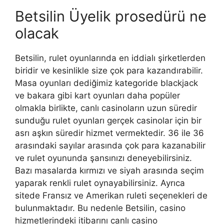
Betsilin Üyelik prosedürü ne
olacak
Betsilin, rulet oyunlarında en iddialı şirketlerden
biridir ve kesinlikle size çok para kazandırabilir.
Masa oyunları dediğimiz kategoride blackjack
ve bakara gibi kart oyunları daha popüler
olmakla birlikte, canlı casinoların uzun süredir
sunduğu rulet oyunları gerçek casinolar için bir
asrı aşkın süredir hizmet vermektedir. 36 ile 36
arasındaki sayılar arasında çok para kazanabilir
ve rulet oyununda şansınızı deneyebilirsiniz.
Bazı masalarda kırmızı ve siyah arasında seçim
yaparak renkli rulet oynayabilirsiniz. Ayrıca
sitede Fransız ve Amerikan ruleti seçenekleri de
bulunmaktadır. Bu nedenle Betsilin, casino
hizmetlerindeki itibarını canlı casino