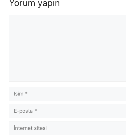
Yorum yapın
Yorum
İsim
E-
posta
İnternet
sitesi