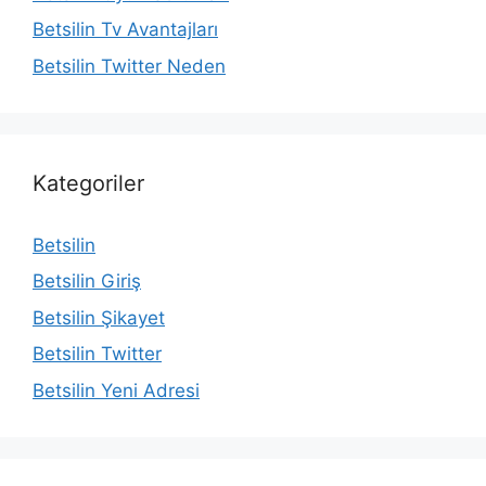
Betsilin Tv Avantajları
Betsilin Twitter Neden
Kategoriler
Betsilin
Betsilin Giriş
Betsilin Şikayet
Betsilin Twitter
Betsilin Yeni Adresi