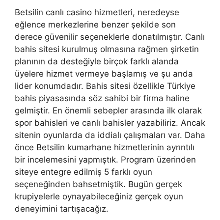
Betsilin canlı casino hizmetleri, neredeyse
eğlence merkezlerine benzer şekilde son
derece güvenilir seçeneklerle donatılmıştır. Canlı
bahis sitesi kurulmuş olmasına rağmen şirketin
planının da desteğiyle birçok farklı alanda
üyelere hizmet vermeye başlamış ve şu anda
lider konumdadır. Bahis sitesi özellikle Türkiye
bahis piyasasında söz sahibi bir firma haline
gelmiştir. En önemli sebepler arasında ilk olarak
spor bahisleri ve canlı bahisler yazabiliriz. Ancak
sitenin oyunlarda da iddialı çalışmaları var. Daha
önce Betsilin kumarhane hizmetlerinin ayrıntılı
bir incelemesini yapmıştık. Program üzerinden
siteye entegre edilmiş 5 farklı oyun
seçeneğinden bahsetmiştik. Bugün gerçek
krupiyelerle oynayabileceğiniz gerçek oyun
deneyimini tartışacağız.