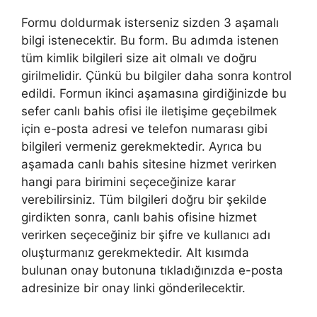
Formu doldurmak isterseniz sizden 3 aşamalı
bilgi istenecektir. Bu form. Bu adımda istenen
tüm kimlik bilgileri size ait olmalı ve doğru
girilmelidir. Çünkü bu bilgiler daha sonra kontrol
edildi. Formun ikinci aşamasına girdiğinizde bu
sefer canlı bahis ofisi ile iletişime geçebilmek
için e-posta adresi ve telefon numarası gibi
bilgileri vermeniz gerekmektedir. Ayrıca bu
aşamada canlı bahis sitesine hizmet verirken
hangi para birimini seçeceğinize karar
verebilirsiniz. Tüm bilgileri doğru bir şekilde
girdikten sonra, canlı bahis ofisine hizmet
verirken seçeceğiniz bir şifre ve kullanıcı adı
oluşturmanız gerekmektedir. Alt kısımda
bulunan onay butonuna tıkladığınızda e-posta
adresinize bir onay linki gönderilecektir.