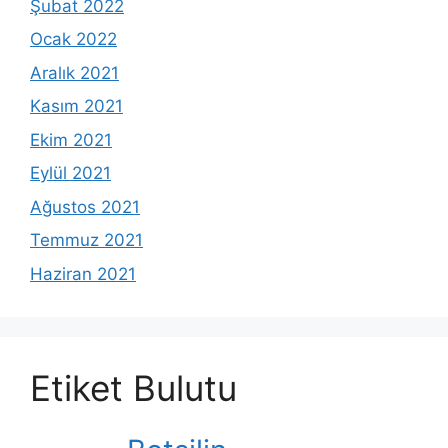
Şubat 2022
Ocak 2022
Aralık 2021
Kasım 2021
Ekim 2021
Eylül 2021
Ağustos 2021
Temmuz 2021
Haziran 2021
Etiket Bulutu