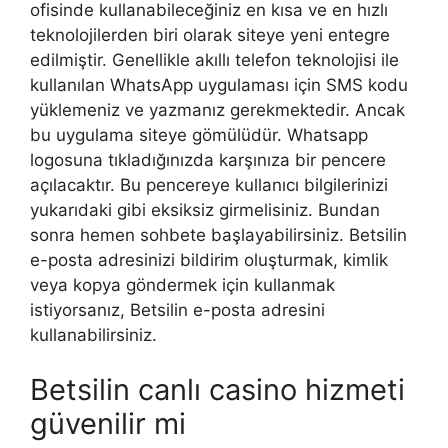
ofisinde kullanabileceğiniz en kısa ve en hızlı
teknolojilerden biri olarak siteye yeni entegre
edilmiştir. Genellikle akıllı telefon teknolojisi ile
kullanılan WhatsApp uygulaması için SMS kodu
yüklemeniz ve yazmanız gerekmektedir. Ancak
bu uygulama siteye gömülüdür. Whatsapp
logosuna tıkladığınızda karşınıza bir pencere
açılacaktır. Bu pencereye kullanıcı bilgilerinizi
yukarıdaki gibi eksiksiz girmelisiniz. Bundan
sonra hemen sohbete başlayabilirsiniz. Betsilin
e-posta adresinizi bildirim oluşturmak, kimlik
veya kopya göndermek için kullanmak
istiyorsanız, Betsilin e-posta adresini
kullanabilirsiniz.
Betsilin canlı casino hizmeti
güvenilir mi