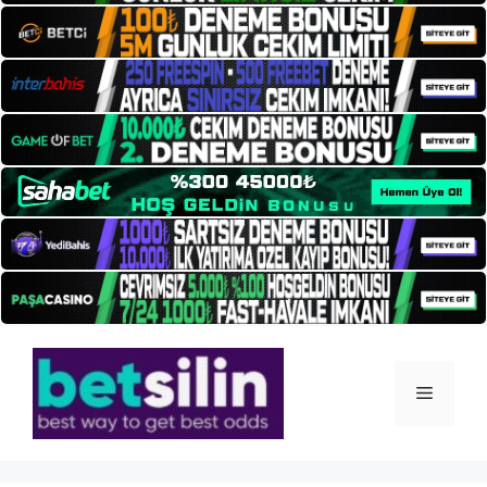
İçeriğe
atla
Menü