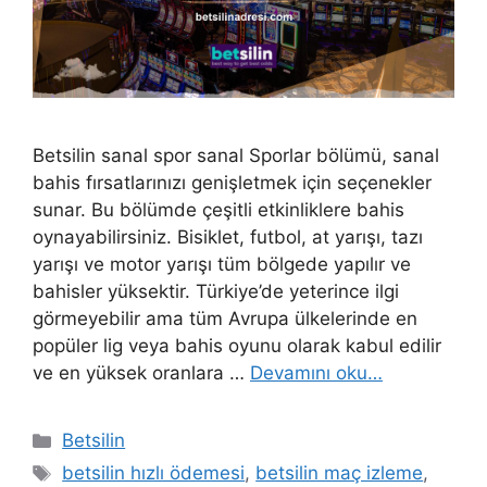
Betsilin sanal spor sanal Sporlar bölümü, sanal
bahis fırsatlarınızı genişletmek için seçenekler
sunar. Bu bölümde çeşitli etkinliklere bahis
oynayabilirsiniz. Bisiklet, futbol, ​​at yarışı, tazı
yarışı ve motor yarışı tüm bölgede yapılır ve
bahisler yüksektir. Türkiye’de yeterince ilgi
görmeyebilir ama tüm Avrupa ülkelerinde en
popüler lig veya bahis oyunu olarak kabul edilir
ve en yüksek oranlara …
Devamını oku…
Kategoriler
Betsilin
Etiketler
betsilin hızlı ödemesi
,
betsilin maç izleme
,