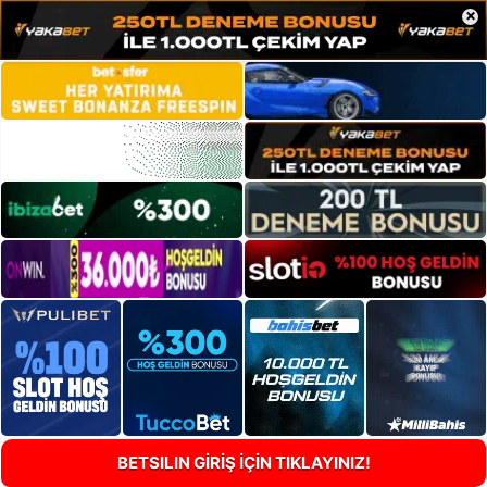
×
BETSILIN GİRİŞ İÇİN TIKLAYINIZ!