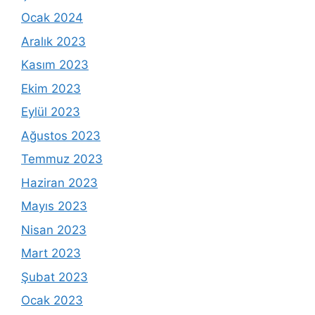
Ocak 2024
Aralık 2023
Kasım 2023
Ekim 2023
Eylül 2023
Ağustos 2023
Temmuz 2023
Haziran 2023
Mayıs 2023
Nisan 2023
Mart 2023
Şubat 2023
Ocak 2023