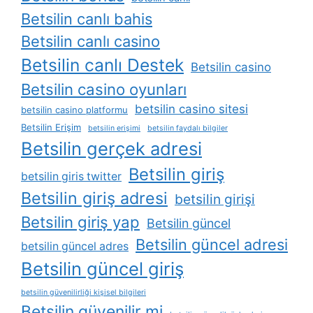
Betsilin canlı bahis
Betsilin canlı casino
Betsilin canlı Destek
Betsilin casino
Betsilin casino oyunları
betsilin casino sitesi
betsilin casino platformu
Betsilin Erişim
betsilin erişimi
betsilin faydalı bilgiler
Betsilin gerçek adresi
Betsilin giriş
betsilin giris twitter
Betsilin giriş adresi
betsilin girişi
Betsilin giriş yap
Betsilin güncel
Betsilin güncel adresi
betsilin güncel adres
Betsilin güncel giriş
betsilin güvenilirliği kişisel bilgileri
Betsilin güvenilir mi