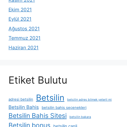
Kasım 2021
Ekim 2021
Eylül 2021
Ağustos 2021
Temmuz 2021
Haziran 2021
Etiket Bulutu
Betsilin
adresi betsilin
betsilin adres bilmek yeterli mi
Betsilin Bahis
betsilin bahis seçenekleri
Betsilin Bahis Sitesi
betsilin bakara
Betsilin bonus
betsilin canli