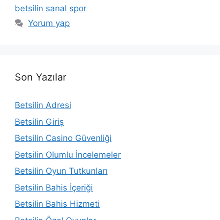
betsilin sanal spor
Yorum yap
Son Yazılar
Betsilin Adresi
Betsilin Giriş
Betsilin Casino Güvenliği
Betsilin Olumlu İncelemeler
Betsilin Oyun Tutkunları
Betsilin Bahis İçeriği
Betsilin Bahis Hizmeti