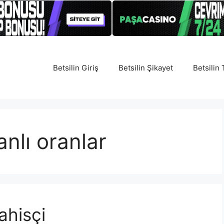
Betsilin Giriş
Betsilin Şikayet
Betsilin 
anlı oranlar
ahisçi