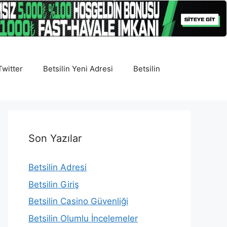
Twitter
Betsilin Yeni Adresi
Betsilin
Son Yazılar
Betsilin Adresi
Betsilin Giriş
Betsilin Casino Güvenliği
Betsilin Olumlu İncelemeler