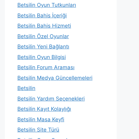
Betsilin Oyun Tutkunları
Betsilin Bahis İçeriği
Betsilin Bahis Hizmeti
Betsilin Özel Oyunlar
Betsilin Yeni Bağlantı
Betsilin Oyun Bilgisi
Betsilin Forum Araması
Betsilin Medya Güncellemeleri
Betsilin
Betsilin Yardım Seçenekleri
Betsilin Kayıt Kolaylığı
Betsilin Masa Keyfi
Betsilin Site Türü