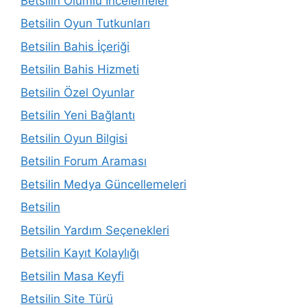
Betsilin Olumlu İncelemeler
Betsilin Oyun Tutkunları
Betsilin Bahis İçeriği
Betsilin Bahis Hizmeti
Betsilin Özel Oyunlar
Betsilin Yeni Bağlantı
Betsilin Oyun Bilgisi
Betsilin Forum Araması
Betsilin Medya Güncellemeleri
Betsilin
Betsilin Yardım Seçenekleri
Betsilin Kayıt Kolaylığı
Betsilin Masa Keyfi
Betsilin Site Türü