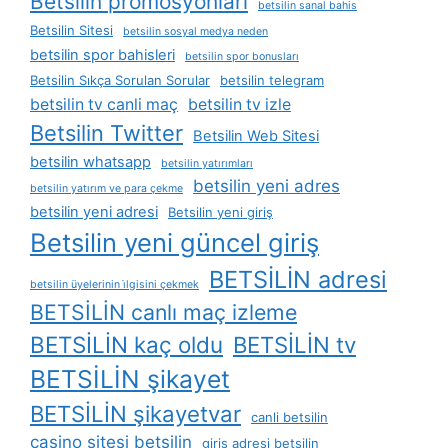
Betsilin promosyonları
betsilin sanal bahis
Betsilin Sitesi
betsilin sosyal medya neden
betsilin spor bahisleri
betsilin spor bonusları
Betsilin Sıkça Sorulan Sorular
betsilin telegram
betsilin tv canli maç
betsilin tv izle
Betsilin Twitter
Betsilin Web Sitesi
betsilin whatsapp
betsilin yatırımları
betsilin yeni adres
betsilin yatırım ve para çekme
betsilin yeni adresi
Betsilin yeni giriş
Betsilin yeni güncel giriş
BETSİLİN adresi
betsilin üyelerinin i̇lgisini çekmek
BETSİLİN canlı maç izleme
BETSİLİN kaç oldu
BETSİLİN tv
BETSİLİN şikayet
BETSİLİN şikayetvar
canli betsilin
casino sitesi betsilin
giris adresi betsilin