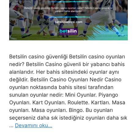
Betsilin casino güvenliği Betsilin casino oyunları
nedir? Betsilin Casino güvenli bir yabancı bahis
alanlarıdır. Her bahis sitesindeki oyunlar aynı
değildir. Betsilin Casino Oyunları Nedir Casino
oyunları noktasında bahis sitesi tarafından
sunulan oyunlar nedir: Mini Oyunlar. Piyango
Oyunları. Kart Oyunları. Roulette. Kartları. Masa
oyunları. Masa oyunları. Bingo. Bu oyunları
seçerseniz daha sık istediğiniz oyunları daha sık
…
Devamını oku…