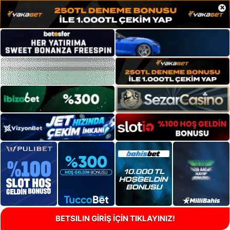
×
BETSILIN GİRİŞ İÇİN TIKLAYINIZ!