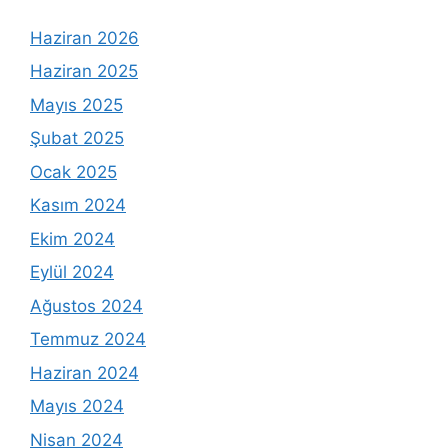
Haziran 2026
Haziran 2025
Mayıs 2025
Şubat 2025
Ocak 2025
Kasım 2024
Ekim 2024
Eylül 2024
Ağustos 2024
Temmuz 2024
Haziran 2024
Mayıs 2024
Nisan 2024