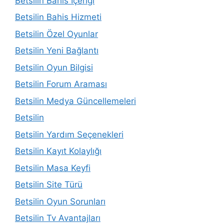
Betsilin Bahis İçeriği
Betsilin Bahis Hizmeti
Betsilin Özel Oyunlar
Betsilin Yeni Bağlantı
Betsilin Oyun Bilgisi
Betsilin Forum Araması
Betsilin Medya Güncellemeleri
Betsilin
Betsilin Yardım Seçenekleri
Betsilin Kayıt Kolaylığı
Betsilin Masa Keyfi
Betsilin Site Türü
Betsilin Oyun Sorunları
Betsilin Tv Avantajları