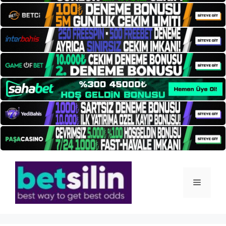
İçeriğe
atla
Menü