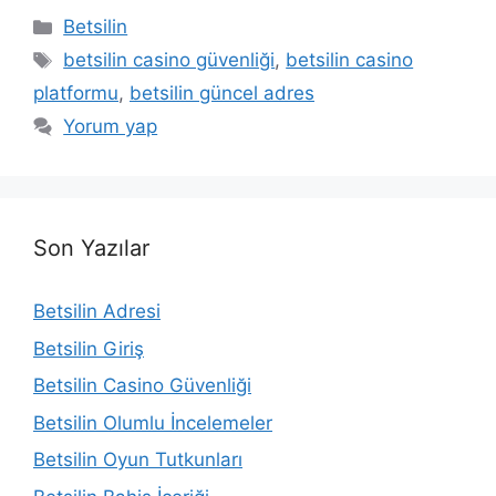
Kategoriler
Betsilin
Etiketler
betsilin casino güvenliği
,
betsilin casino
platformu
,
betsilin güncel adres
Yorum yap
Son Yazılar
Betsilin Adresi
Betsilin Giriş
Betsilin Casino Güvenliği
Betsilin Olumlu İncelemeler
Betsilin Oyun Tutkunları