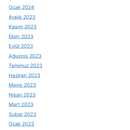
Ocak 2024
Aralık 2023
Kasım 2023
Ekim 2023
Eylül 2023
Ağustos 2023
Temmuz 2023
Haziran 2023
Mayıs 2023
Nisan 2023
Mart 2023
Şubat 2023
Ocak 2023