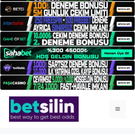
İçeriğe
atla
Menü