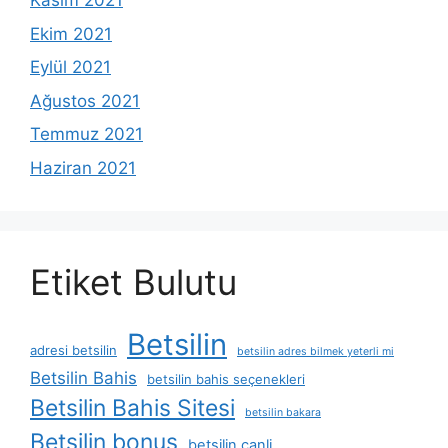
Kasım 2021
Ekim 2021
Eylül 2021
Ağustos 2021
Temmuz 2021
Haziran 2021
Etiket Bulutu
Betsilin
adresi betsilin
betsilin adres bilmek yeterli mi
Betsilin Bahis
betsilin bahis seçenekleri
Betsilin Bahis Sitesi
betsilin bakara
Betsilin bonus
betsilin canli