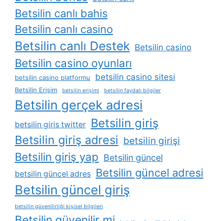
Betsilin canlı bahis
Betsilin canlı casino
Betsilin canlı Destek
Betsilin casino
Betsilin casino oyunları
betsilin casino sitesi
betsilin casino platformu
Betsilin Erişim
betsilin erişimi
betsilin faydalı bilgiler
Betsilin gerçek adresi
Betsilin giriş
betsilin giris twitter
Betsilin giriş adresi
betsilin girişi
Betsilin giriş yap
Betsilin güncel
Betsilin güncel adresi
betsilin güncel adres
Betsilin güncel giriş
betsilin güvenilirliği kişisel bilgileri
Betsilin güvenilir mi