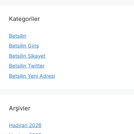
Kategoriler
Betsilin
Betsilin Giriş
Betsilin Şikayet
Betsilin Twitter
Betsilin Yeni Adresi
Arşivler
Haziran 2026