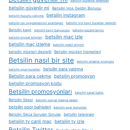
betsilin güvenlik önlemleri
betsilin güvenlir mi
Betsilin Hoş Geldin Bonusu
betsilin instagram
betsilin huzurlu çalışma
betsilin i̇os uygulamasının avantajları
betsilin i̇çin kayıt kuralları nelerdir
Betsilin kayıt
betsilin kayıt başvurusu
betsilin kazançlarınız
betsilin maç izle
betsilin kişisel bilgileri
betsilin maç izleme
betsilin mobil erişimi
betsilin müşteri desteği
Betsilin müşteri hizmetleri
Betsilin nasıl bir site
betsilin ortaklık programı
betsilin para yatirma
betsilin oyun kuralları
Betsilin para çekme
betsilin promosyon
betsilin promosyon kodu
Betsilin promosyonları
betsilin sanal bahis
Betsilin Sitesi
betsilin sosyal medya neden
betsilin spor bahisleri
betsilin spor bonusları
Betsilin Sıkça Sorulan Sorular
betsilin telegram
betsilin tv canli maç
betsilin tv izle
Betsilin Twitter