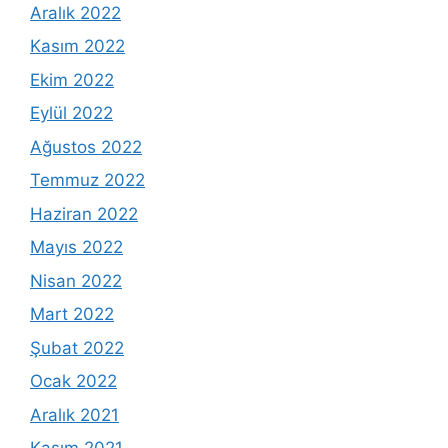
Aralık 2022
Kasım 2022
Ekim 2022
Eylül 2022
Ağustos 2022
Temmuz 2022
Haziran 2022
Mayıs 2022
Nisan 2022
Mart 2022
Şubat 2022
Ocak 2022
Aralık 2021