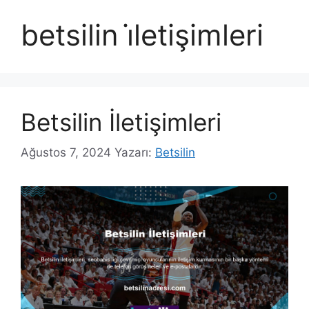
betsilin i̇letişimleri
Betsilin İletişimleri
Ağustos 7, 2024
Yazarı:
Betsilin