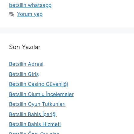
betsilin whatsapp
Yorum yap
Son Yazılar
Betsilin Adresi
Betsilin Giriş
Betsilin Casino Güvenliği
Betsilin Olumlu İncelemeler
Betsilin Oyun Tutkunları
Betsilin Bahis İçeriği
Betsilin Bahis Hizmeti