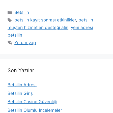
Kategoriler
Betsilin
Etiketler
betsilin kayıt sonrası etkinlikler
,
betsilin
müşteri hizmetleri desteği alın
,
yeni adresi
betsilin
Yorum yap
Son Yazılar
Betsilin Adresi
Betsilin Giriş
Betsilin Casino Güvenliği
Betsilin Olumlu İncelemeler