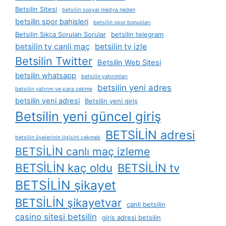
Betsilin Sitesi
betsilin sosyal medya neden
betsilin spor bahisleri
betsilin spor bonusları
Betsilin Sıkça Sorulan Sorular
betsilin telegram
betsilin tv canli maç
betsilin tv izle
Betsilin Twitter
Betsilin Web Sitesi
betsilin whatsapp
betsilin yatırımları
betsilin yeni adres
betsilin yatırım ve para çekme
betsilin yeni adresi
Betsilin yeni giriş
Betsilin yeni güncel giriş
BETSİLİN adresi
betsilin üyelerinin i̇lgisini çekmek
BETSİLİN canlı maç izleme
BETSİLİN kaç oldu
BETSİLİN tv
BETSİLİN şikayet
BETSİLİN şikayetvar
canli betsilin
casino sitesi betsilin
giris adresi betsilin