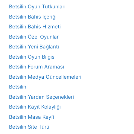
Betsilin Oyun Tutkunları
Betsilin Bahis İçeriği
Betsilin Bahis Hizmeti
Betsilin Özel Oyunlar
Betsilin Yeni Bağlantı
Betsilin Oyun Bilgisi
Betsilin Forum Araması
Betsilin Medya Güncellemeleri
Betsilin
Betsilin Yardım Seçenekleri
Betsilin Kayıt Kolaylığı
Betsilin Masa Keyfi
Betsilin Site Türü