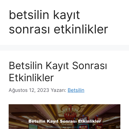
betsilin kayıt
sonrası etkinlikler
Betsilin Kayıt Sonrası
Etkinlikler
Ağustos 12, 2023
Yazarı:
Betsilin