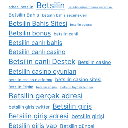
Betsilin
adresi betsilin
betsilin adres bilmek yeterli mi
Betsilin Bahis
betsilin bahis seçenekleri
Betsilin Bahis Sitesi
betsilin bakara
Betsilin bonus
betsilin canli
Betsilin canlı bahis
Betsilin canlı casino
Betsilin canlı Destek
Betsilin casino
Betsilin casino oyunları
betsilin casino sitesi
betsilin casino platformu
Betsilin Erişim
betsilin erişimi
betsilin faydalı bilgiler
Betsilin gerçek adresi
Betsilin giriş
betsilin giris twitter
Betsilin giriş adresi
betsilin girişi
Betsilin giriş yap
Betsilin güncel