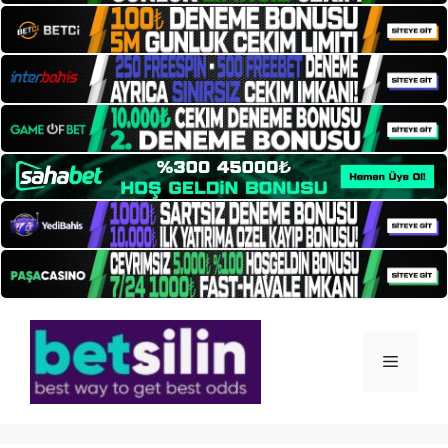
İçeriğe
atla
Menü