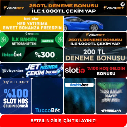
×
BETSILIN GİRİŞ İÇİN TIKLAYINIZ!