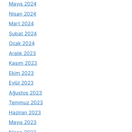
Mayıs 2024
Nisan 2024
Mart 2024
Şubat 2024
Ocak 2024
Aralık 2023
Kasım 2023
Ekim 2023
Eylül 2023
Ağustos 2023
Temmuz 2023
Haziran 2023
Mayıs 2023