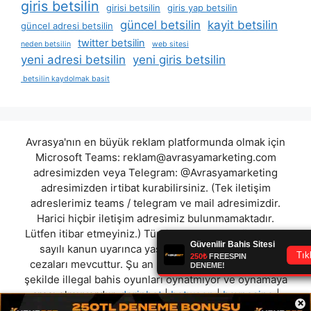
giris betsilin
girisi betsilin
giris yap betsilin
güncel betsilin
kayit betsilin
güncel adresi betsilin
twitter betsilin
neden betsilin
web sitesi
yeni adresi betsilin
yeni giris betsilin
betsilin kaydolmak basit
Avrasya'nın en büyük reklam platformunda olmak için
Microsoft Teams:
reklam@avrasyamarketing.com
adresimizden veya Telegram: @Avrasyamarketing
adresimizden irtibat kurabilirsiniz. (Tek iletişim
adreslerimiz teams / telegram ve mail adresimizdir.
Harici hiçbir iletişim adresimiz bulunmamaktadır.
Lütfen itibar etmeyiniz.) Türkiye yasalarına göre 7258
sayılı kanun uyarınca yasa dışı bahis oynamanın
cezaları mevcuttur. Şu an bulunduğunuz site hiç bir
şekilde illegal bahis oyunları oynatmıyor ve oynamaya
aracı olmuyordur.
derinbet
|
betwoon
|
baynesine
|
×
betvoy
|
betgaranti
|
elitcasino
|
savoycasino
|
betmaks