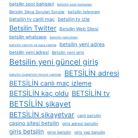
betsilin spor bahisleri
betsilin spor bonusları
Betsilin Sıkça Sorulan Sorular
betsilin telegram
betsilin tv canli maç
betsilin tv izle
Betsilin Twitter
Betsilin Web Sitesi
betsilin whatsapp
betsilin yatırımları
betsilin yeni adres
betsilin yatırım ve para çekme
betsilin yeni adresi
Betsilin yeni giriş
Betsilin yeni güncel giriş
BETSİLİN adresi
betsilin üyelerinin i̇lgisini çekmek
BETSİLİN canlı maç izleme
BETSİLİN kaç oldu
BETSİLİN tv
BETSİLİN şikayet
BETSİLİN şikayetvar
canli betsilin
casino sitesi betsilin
giris adresi betsilin
giris betsilin
girisi betsilin
giris yap betsilin