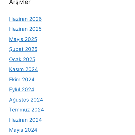
Arşivler
Haziran 2026
Haziran 2025
Mayıs 2025
Şubat 2025
Ocak 2025
Kasım 2024
Ekim 2024
Eylül 2024
Ağustos 2024
Temmuz 2024
Haziran 2024
Mayıs 2024