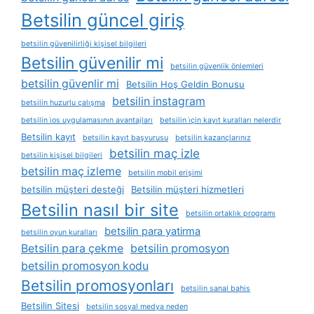
Betsilin güncel giriş
betsilin güvenilirliği kişisel bilgileri
Betsilin güvenilir mi
betsilin güvenlik önlemleri
betsilin güvenlir mi
Betsilin Hoş Geldin Bonusu
betsilin instagram
betsilin huzurlu çalışma
betsilin i̇os uygulamasının avantajları
betsilin i̇çin kayıt kuralları nelerdir
Betsilin kayıt
betsilin kayıt başvurusu
betsilin kazançlarınız
betsilin maç izle
betsilin kişisel bilgileri
betsilin maç izleme
betsilin mobil erişimi
betsilin müşteri desteği
Betsilin müşteri hizmetleri
Betsilin nasıl bir site
betsilin ortaklık programı
betsilin para yatirma
betsilin oyun kuralları
Betsilin para çekme
betsilin promosyon
betsilin promosyon kodu
Betsilin promosyonları
betsilin sanal bahis
Betsilin Sitesi
betsilin sosyal medya neden