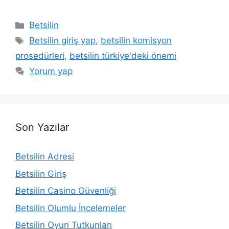
Kategoriler
Betsilin
Etiketler
Betsilin giriş yap
,
betsilin komisyon
prosedürleri
,
betsilin türkiye'deki önemi
Yorum yap
Son Yazılar
Betsilin Adresi
Betsilin Giriş
Betsilin Casino Güvenliği
Betsilin Olumlu İncelemeler
Betsilin Oyun Tutkunları