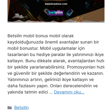
Betsilin mobil bonus mobil olarak
kaydolduğunuzda önemli avantajlar sunan bir
mobil bonustur. Mobil uygulamalar için
tasarlanan bu hediye paralar ile yatırımınızı ikiye
katlayın. Bunu dikkate alarak, avantajlardan hızlı
bir şekilde yararlanabilirsiniz. Promosyonları hızlı
ve güvenilir bir şekilde değerlendirin ve kazanın.
Yatırımınızı artırın, gelirinizi ikiye katlayın ve
daha fazlasını yapın. Onları derecelendirin ve
yakında tatmin edici …
Devamını oku…
Kategoriler
Betsilin