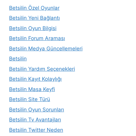
Betsilin Özel Oyunlar
Betsilin Yeni Bağlantı
Betsilin Oyun Bilgisi
Betsilin Forum Araması
Betsilin Medya Güncellemeleri
Betsilin
Betsilin Yardım Seçenekleri
Betsilin Kayıt Kolaylığı
Betsilin Masa Keyfi
Betsilin Site Türü
Betsilin Oyun Sorunları
Betsilin Tv Avantajları
Betsilin Twitter Neden