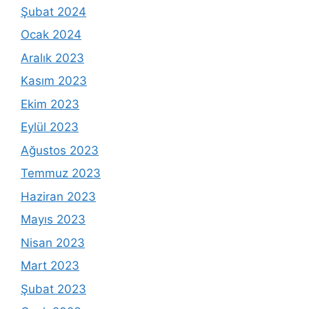
Şubat 2024
Ocak 2024
Aralık 2023
Kasım 2023
Ekim 2023
Eylül 2023
Ağustos 2023
Temmuz 2023
Haziran 2023
Mayıs 2023
Nisan 2023
Mart 2023
Şubat 2023