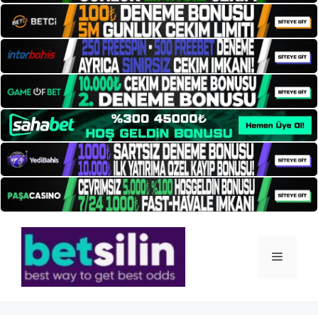
İçeriğe
atla
Menü