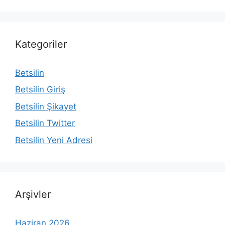
Kategoriler
Betsilin
Betsilin Giriş
Betsilin Şikayet
Betsilin Twitter
Betsilin Yeni Adresi
Arşivler
Haziran 2026