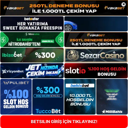
×
BETSILIN GİRİŞ İÇİN TIKLAYINIZ!