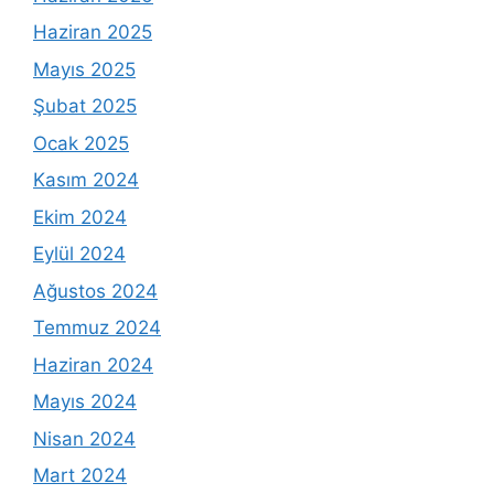
Haziran 2025
Mayıs 2025
Şubat 2025
Ocak 2025
Kasım 2024
Ekim 2024
Eylül 2024
Ağustos 2024
Temmuz 2024
Haziran 2024
Mayıs 2024
Nisan 2024
Mart 2024