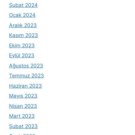
Şubat 2024
Ocak 2024
Aralık 2023
Kasım 2023
Ekim 2023
Eylül 2023
Ağustos 2023
Temmuz 2023
Haziran 2023
Mayıs 2023
Nisan 2023
Mart 2023
Şubat 2023