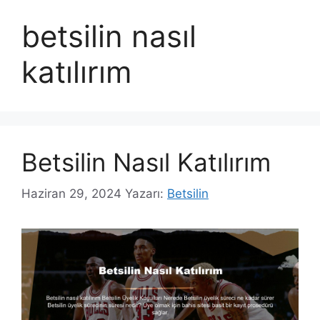
betsilin nasıl
katılırım
Betsilin Nasıl Katılırım
Haziran 29, 2024
Yazarı:
Betsilin