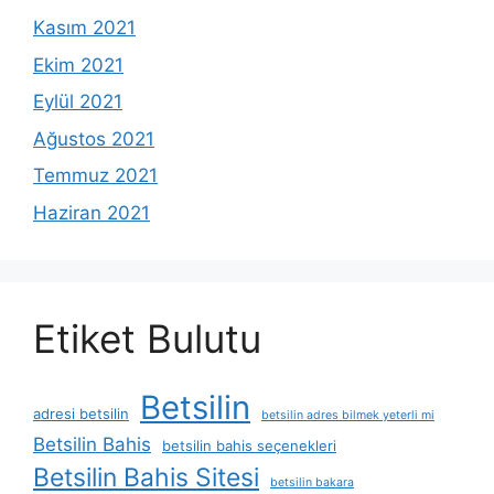
Kasım 2021
Ekim 2021
Eylül 2021
Ağustos 2021
Temmuz 2021
Haziran 2021
Etiket Bulutu
Betsilin
adresi betsilin
betsilin adres bilmek yeterli mi
Betsilin Bahis
betsilin bahis seçenekleri
Betsilin Bahis Sitesi
betsilin bakara