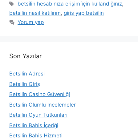
Etiketler
betsilin hesabınıza erişim i̇çin kullandığınız
,
betsilin nasıl katılırım
,
giris yap betsilin
Yorum yap
Son Yazılar
Betsilin Adresi
Betsilin Giriş
Betsilin Casino Güvenliği
Betsilin Olumlu İncelemeler
Betsilin Oyun Tutkunları
Betsilin Bahis İçeriği
Betsilin Bahis Hizmeti