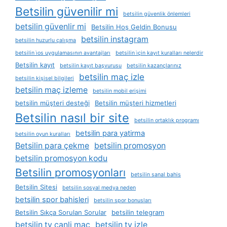
Betsilin güvenilir mi
betsilin güvenlik önlemleri
betsilin güvenlir mi
Betsilin Hoş Geldin Bonusu
betsilin instagram
betsilin huzurlu çalışma
betsilin i̇os uygulamasının avantajları
betsilin i̇çin kayıt kuralları nelerdir
Betsilin kayıt
betsilin kayıt başvurusu
betsilin kazançlarınız
betsilin maç izle
betsilin kişisel bilgileri
betsilin maç izleme
betsilin mobil erişimi
betsilin müşteri desteği
Betsilin müşteri hizmetleri
Betsilin nasıl bir site
betsilin ortaklık programı
betsilin para yatirma
betsilin oyun kuralları
Betsilin para çekme
betsilin promosyon
betsilin promosyon kodu
Betsilin promosyonları
betsilin sanal bahis
Betsilin Sitesi
betsilin sosyal medya neden
betsilin spor bahisleri
betsilin spor bonusları
Betsilin Sıkça Sorulan Sorular
betsilin telegram
betsilin tv canli maç
betsilin tv izle