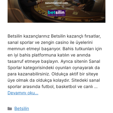
Betsilin kazançlarınız Betsilin kazançlı fırsatlar,
sanal sporlar ve zengin casino ile üyelerini
memnun etmeyi başarıyor. Bahis tutkunları için
en iyi bahis platformuna katılın ve anında
tasarruf etmeye başlayın. Ayrıca sitenin Sanal
Sporlar kategorisindeki oyunları oynayarak da
para kazanabilirsiniz. Oldukça aktif bir siteye
üye olmak da oldukça kolaydır. Sitedeki sanal
sporlar arasında futbol, ​​basketbol ve canlı …
Devamını oku…
Kategoriler
Betsilin