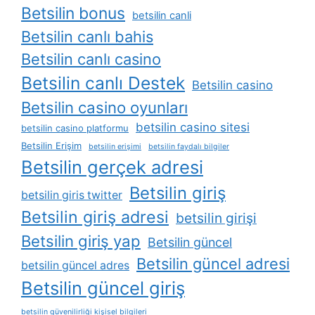
Betsilin bonus
betsilin canli
Betsilin canlı bahis
Betsilin canlı casino
Betsilin canlı Destek
Betsilin casino
Betsilin casino oyunları
betsilin casino sitesi
betsilin casino platformu
Betsilin Erişim
betsilin erişimi
betsilin faydalı bilgiler
Betsilin gerçek adresi
Betsilin giriş
betsilin giris twitter
Betsilin giriş adresi
betsilin girişi
Betsilin giriş yap
Betsilin güncel
Betsilin güncel adresi
betsilin güncel adres
Betsilin güncel giriş
betsilin güvenilirliği kişisel bilgileri