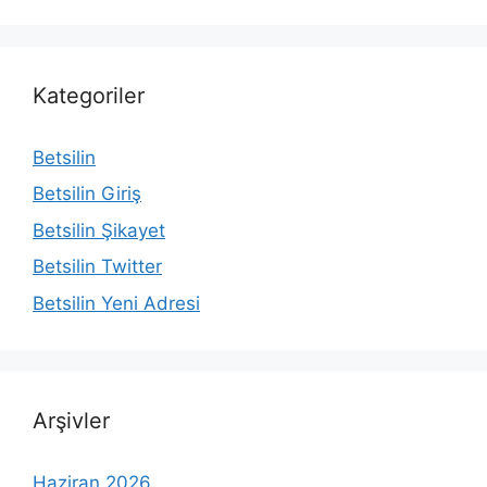
Kategoriler
Betsilin
Betsilin Giriş
Betsilin Şikayet
Betsilin Twitter
Betsilin Yeni Adresi
Arşivler
Haziran 2026