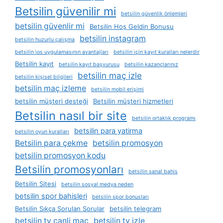
Betsilin güvenilir mi
betsilin güvenlik önlemleri
betsilin güvenlir mi
Betsilin Hoş Geldin Bonusu
betsilin instagram
betsilin huzurlu çalışma
betsilin i̇os uygulamasının avantajları
betsilin i̇çin kayıt kuralları nelerdir
Betsilin kayıt
betsilin kayıt başvurusu
betsilin kazançlarınız
betsilin maç izle
betsilin kişisel bilgileri
betsilin maç izleme
betsilin mobil erişimi
betsilin müşteri desteği
Betsilin müşteri hizmetleri
Betsilin nasıl bir site
betsilin ortaklık programı
betsilin para yatirma
betsilin oyun kuralları
Betsilin para çekme
betsilin promosyon
betsilin promosyon kodu
Betsilin promosyonları
betsilin sanal bahis
Betsilin Sitesi
betsilin sosyal medya neden
betsilin spor bahisleri
betsilin spor bonusları
Betsilin Sıkça Sorulan Sorular
betsilin telegram
betsilin tv canli maç
betsilin tv izle