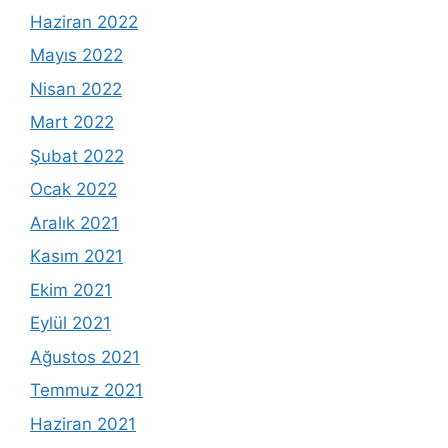
Haziran 2022
Mayıs 2022
Nisan 2022
Mart 2022
Şubat 2022
Ocak 2022
Aralık 2021
Kasım 2021
Ekim 2021
Eylül 2021
Ağustos 2021
Temmuz 2021
Haziran 2021