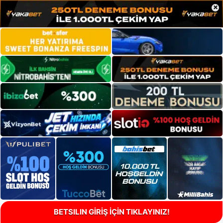
×
BETSILIN GİRİŞ İÇİN TIKLAYINIZ!