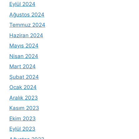
Eylül 2024
Ağustos 2024
Temmuz 2024
Haziran 2024
Mayıs 2024
Nisan 2024
Mart 2024
Şubat 2024
Ocak 2024
Aralık 2023
Kasım 2023
Ekim 2023
Eylül 2023