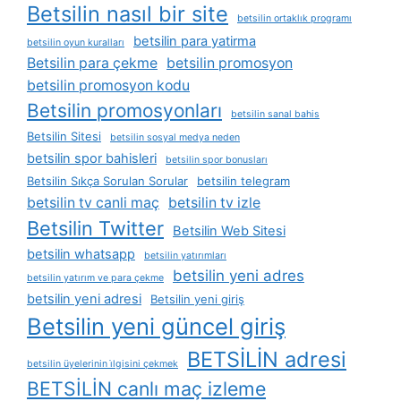
Betsilin nasıl bir site
betsilin ortaklık programı
betsilin para yatirma
betsilin oyun kuralları
Betsilin para çekme
betsilin promosyon
betsilin promosyon kodu
Betsilin promosyonları
betsilin sanal bahis
Betsilin Sitesi
betsilin sosyal medya neden
betsilin spor bahisleri
betsilin spor bonusları
Betsilin Sıkça Sorulan Sorular
betsilin telegram
betsilin tv canli maç
betsilin tv izle
Betsilin Twitter
Betsilin Web Sitesi
betsilin whatsapp
betsilin yatırımları
betsilin yeni adres
betsilin yatırım ve para çekme
betsilin yeni adresi
Betsilin yeni giriş
Betsilin yeni güncel giriş
BETSİLİN adresi
betsilin üyelerinin i̇lgisini çekmek
BETSİLİN canlı maç izleme