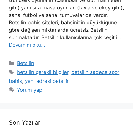
Gündelik oyunların (casinolar ve slot makineleri
gibi) yanı sıra masa oyunları (tavla ve okey gibi),
sanal futbol ve sanal turnuvalar da vardır.
Betsilin bahis siteleri, bahsinizin büyüklüğüne
göre değişen miktarlarda ücretsiz Betsilin
sunmaktadır. Betsilin kullanıcılarına çok çeşitli …
Devamını oku…
Kategoriler
Betsilin
Etiketler
betsilin gerekli bilgiler
,
betsilin sadece spor
bahis
,
yeni adresi betsilin
Yorum yap
Son Yazılar