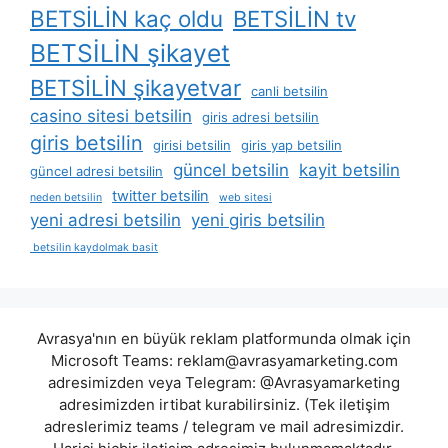
BETSİLİN kaç oldu
BETSİLİN tv
BETSİLİN şikayet
BETSİLİN şikayetvar
canli betsilin
casino sitesi betsilin
giris adresi betsilin
giris betsilin
girisi betsilin
giris yap betsilin
güncel betsilin
kayit betsilin
güncel adresi betsilin
twitter betsilin
neden betsilin
web sitesi
yeni adresi betsilin
yeni giris betsilin
betsilin kaydolmak basit
Avrasya'nın en büyük reklam platformunda olmak için
Microsoft Teams:
reklam@avrasyamarketing.com
adresimizden veya Telegram: @Avrasyamarketing
adresimizden irtibat kurabilirsiniz. (Tek iletişim
adreslerimiz teams / telegram ve mail adresimizdir.