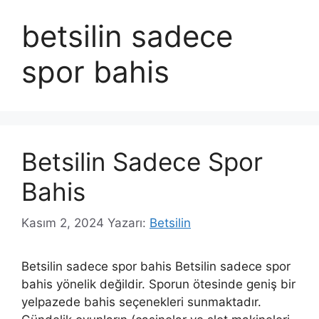
betsilin sadece
spor bahis
Betsilin Sadece Spor
Bahis
Kasım 2, 2024
Yazarı:
Betsilin
Betsilin sadece spor bahis Betsilin sadece spor
bahis yönelik değildir. Sporun ötesinde geniş bir
yelpazede bahis seçenekleri sunmaktadır.