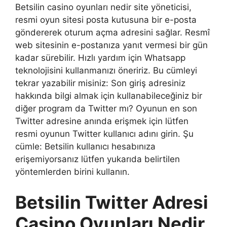
Betsilin casino oyunları nedir site yöneticisi,
resmi oyun sitesi posta kutusuna bir e-posta
göndererek oturum açma adresini sağlar. Resmî
web sitesinin e-postanıza yanıt vermesi bir gün
kadar sürebilir. Hızlı yardım için Whatsapp
teknolojisini kullanmanızı öneririz. Bu cümleyi
tekrar yazabilir misiniz: Son giriş adresiniz
hakkında bilgi almak için kullanabileceğiniz bir
diğer program da Twitter mı? Oyunun en son
Twitter adresine anında erişmek için lütfen
resmi oyunun Twitter kullanıcı adını girin. Şu
cümle: Betsilin kullanıcı hesabınıza
erişemiyorsanız lütfen yukarıda belirtilen
yöntemlerden birini kullanın.
Betsilin Twitter Adresi
Casino Oyunları Nedir