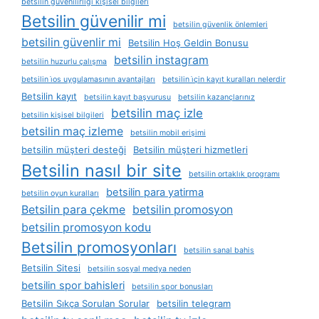
betsilin güvenilirliği kişisel bilgileri
Betsilin güvenilir mi
betsilin güvenlik önlemleri
betsilin güvenlir mi
Betsilin Hoş Geldin Bonusu
betsilin instagram
betsilin huzurlu çalışma
betsilin i̇os uygulamasının avantajları
betsilin i̇çin kayıt kuralları nelerdir
Betsilin kayıt
betsilin kayıt başvurusu
betsilin kazançlarınız
betsilin maç izle
betsilin kişisel bilgileri
betsilin maç izleme
betsilin mobil erişimi
betsilin müşteri desteği
Betsilin müşteri hizmetleri
Betsilin nasıl bir site
betsilin ortaklık programı
betsilin para yatirma
betsilin oyun kuralları
Betsilin para çekme
betsilin promosyon
betsilin promosyon kodu
Betsilin promosyonları
betsilin sanal bahis
Betsilin Sitesi
betsilin sosyal medya neden
betsilin spor bahisleri
betsilin spor bonusları
Betsilin Sıkça Sorulan Sorular
betsilin telegram