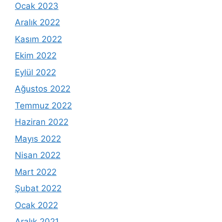
Ocak 2023
Aralık 2022
Kasım 2022
Ekim 2022
Eylül 2022
Ağustos 2022
Temmuz 2022
Haziran 2022
Mayıs 2022
Nisan 2022
Mart 2022
Şubat 2022
Ocak 2022
Aralık 2021