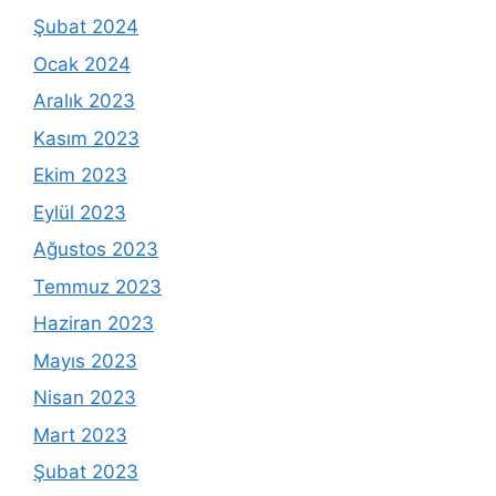
Şubat 2024
Ocak 2024
Aralık 2023
Kasım 2023
Ekim 2023
Eylül 2023
Ağustos 2023
Temmuz 2023
Haziran 2023
Mayıs 2023
Nisan 2023
Mart 2023
Şubat 2023