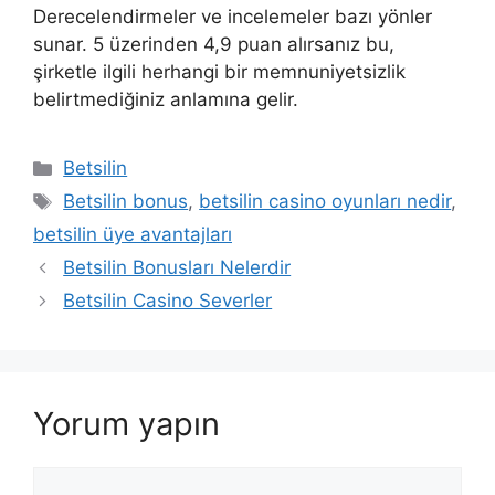
Derecelendirmeler ve incelemeler bazı yönler
sunar. 5 üzerinden 4,9 puan alırsanız bu,
şirketle ilgili herhangi bir memnuniyetsizlik
belirtmediğiniz anlamına gelir.
Kategoriler
Betsilin
Etiketler
Betsilin bonus
,
betsilin casino oyunları nedir
,
betsilin üye avantajları
Betsilin Bonusları Nelerdir
Betsilin Casino Severler
Yorum yapın
Yorum