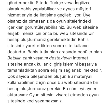
göndermektir. Sitede Türkçe veya İngilizce
olarak bahis yapılabiliyor ve ayrıca müşteri
hizmetleriyle de iletişime geçilebiliyor. Üye
olsanız da olmasanız da oyun sitelerindeki
içerikleri görüntüleyebilirsiniz. Bu web sitesine
erişebilmeniz için önce bu web sitesinde bir
hesap oluşturmanız gerekmektedir. Bahis
sitesini ziyaret ettikten sonra site kullanıcı
dostudur. Bahis tutkunları arasında popüler olan
Betsilin canlı yayınını destekleyin
internet
sitesine ancak kullanıcı giriş işlemini başarıyla
tamamladıktan sonra erişim sağlanabilmektedir.
Çok sayıda bileşenden oluşur. Bu materyali
kullanabilmeniz için önce bu web sitesinde bir
hesap oluşturmanız gerekir. Bu cümleyi aynen
aktarayım: Oyun sitesini ziyaret etmeden oyun
sitesinde kod yazamazsınız.