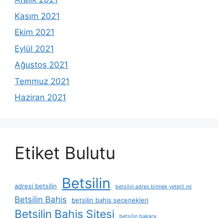
Kasım 2021
Ekim 2021
Eylül 2021
Ağustos 2021
Temmuz 2021
Haziran 2021
Etiket Bulutu
Betsilin
adresi betsilin
betsilin adres bilmek yeterli mi
Betsilin Bahis
betsilin bahis seçenekleri
Betsilin Bahis Sitesi
betsilin bakara