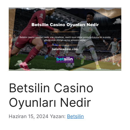
Betsilin Casino
Oyunları Nedir
Haziran 15, 2024
Yazarı:
Betsilin