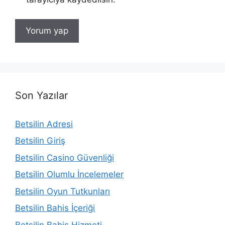
Son Yazılar
Betsilin Adresi
Betsilin Giriş
Betsilin Casino Güvenliği
Betsilin Olumlu İncelemeler
Betsilin Oyun Tutkunları
Betsilin Bahis İçeriği
Betsilin Bahis Hizmeti