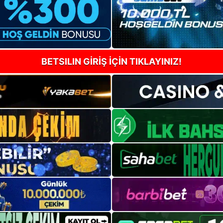
BETSILIN GİRİŞ İÇİN TIKLAYINIZ!