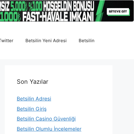
Twitter
Betsilin Yeni Adresi
Betsilin
Son Yazılar
Betsilin Adresi
Betsilin Giriş
Betsilin Casino Güvenliği
Betsilin Olumlu İncelemeler