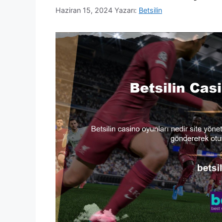
Haziran 15, 2024
Yazarı:
Betsilin