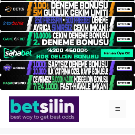
İçeriğe
atla
Menü