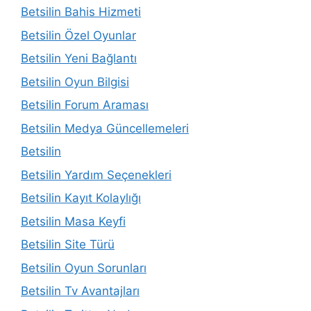
Betsilin Bahis Hizmeti
Betsilin Özel Oyunlar
Betsilin Yeni Bağlantı
Betsilin Oyun Bilgisi
Betsilin Forum Araması
Betsilin Medya Güncellemeleri
Betsilin
Betsilin Yardım Seçenekleri
Betsilin Kayıt Kolaylığı
Betsilin Masa Keyfi
Betsilin Site Türü
Betsilin Oyun Sorunları
Betsilin Tv Avantajları