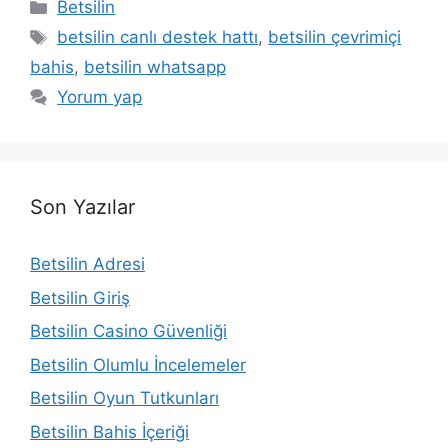
Kategoriler
Betsilin
Etiketler
betsilin canlı destek hattı
,
betsilin çevrimiçi
bahis
,
betsilin whatsapp
Yorum yap
Son Yazılar
Betsilin Adresi
Betsilin Giriş
Betsilin Casino Güvenliği
Betsilin Olumlu İncelemeler
Betsilin Oyun Tutkunları
Betsilin Bahis İçeriği