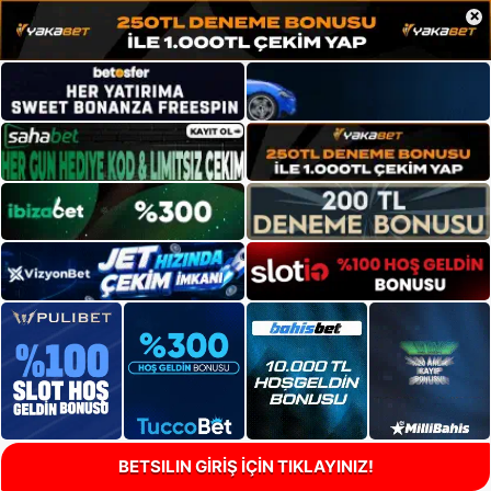
×
BETSILIN GİRİŞ İÇİN TIKLAYINIZ!