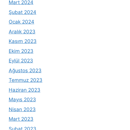
Mart 2024
Şubat 2024
Ocak 2024
Aralık 2023
Kasım 2023
Ekim 2023
Eylül 2023
Ağustos 2023
Temmuz 2023
Haziran 2023
Mayıs 2023
Nisan 2023
Mart 2023
Şubat 2023