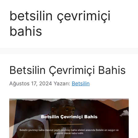
betsilin çevrimiçi
bahis
Betsilin Çevrimiçi Bahis
Ağustos 17, 2024
Yazarı:
Betsilin