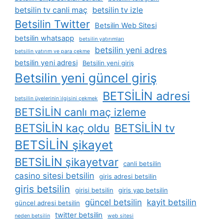
betsilin tv canli maç
betsilin tv izle
Betsilin Twitter
Betsilin Web Sitesi
betsilin whatsapp
betsilin yatırımları
betsilin yeni adres
betsilin yatırım ve para çekme
betsilin yeni adresi
Betsilin yeni giriş
Betsilin yeni güncel giriş
BETSİLİN adresi
betsilin üyelerinin i̇lgisini çekmek
BETSİLİN canlı maç izleme
BETSİLİN kaç oldu
BETSİLİN tv
BETSİLİN şikayet
BETSİLİN şikayetvar
canli betsilin
casino sitesi betsilin
giris adresi betsilin
giris betsilin
girisi betsilin
giris yap betsilin
güncel betsilin
kayit betsilin
güncel adresi betsilin
twitter betsilin
neden betsilin
web sitesi