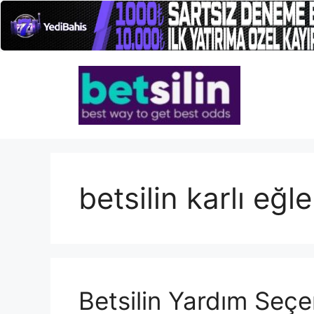
İçeriğe
atla
betsilin karlı eğl
Betsilin Yardım Seçe