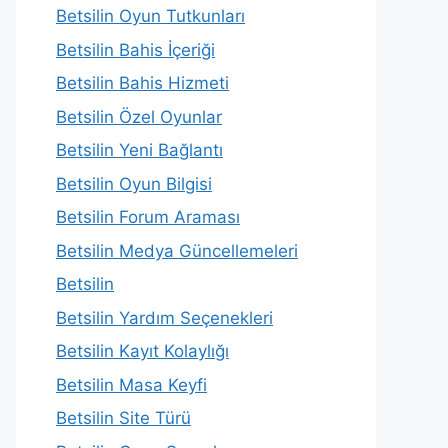
Betsilin Oyun Tutkunları
Betsilin Bahis İçeriği
Betsilin Bahis Hizmeti
Betsilin Özel Oyunlar
Betsilin Yeni Bağlantı
Betsilin Oyun Bilgisi
Betsilin Forum Araması
Betsilin Medya Güncellemeleri
Betsilin
Betsilin Yardım Seçenekleri
Betsilin Kayıt Kolaylığı
Betsilin Masa Keyfi
Betsilin Site Türü