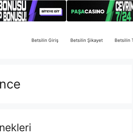
Betsilin Giriş
Betsilin Şikayet
Betsilin 
ence
nekleri