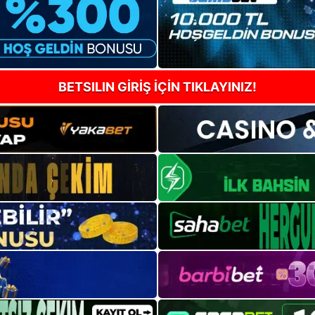
BETSILIN GİRİŞ İÇİN TIKLAYINIZ!